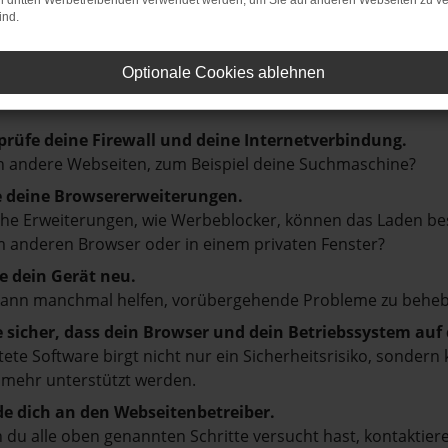
on dritten Werbetreibenden verwendet werden, um Sie auf anderen Webseiten zu ve
LER: NETWORK ERROR
ind.
Optionale Cookies ablehnen
en ist ein Fehler aufgetreten.
d ein paar Tipps, die dir helfen können:
prüfe deine Firewall und deine Internetverbindung.
 andere Webseiten, zum Beispiel deine Suchmaschine?
e deine Browsererweiterungen.
e Erweiterungen, wie Werbeblocker, können das Laden besti
 anderen Browser oder in einem privaten Fenster?
e dein Gerät neu.
kann manchmal helfen, vorübergehende Probleme zu beheb
e sicher, dass dein Browser und dein Betriebssystem au
tete Software birgt nicht nur ein Sicherheitsrisiko, sonde
 mehr unterstützt werden.
e dich an den Webseitenbetreiber.
du alle oben genannten Schritte versucht hast, kontaktier