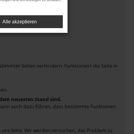
rfolgen und um Anzeigen zu schalten,
Alle akzeptieren
mmter Seiten verhindern. Funktioniert die Seite in
en.
f dem neuesten Stand sind.
rn kann auch dazu führen, dass bestimmte Funktionen
e uns bitte. Wir werden versuchen, das Problem zu