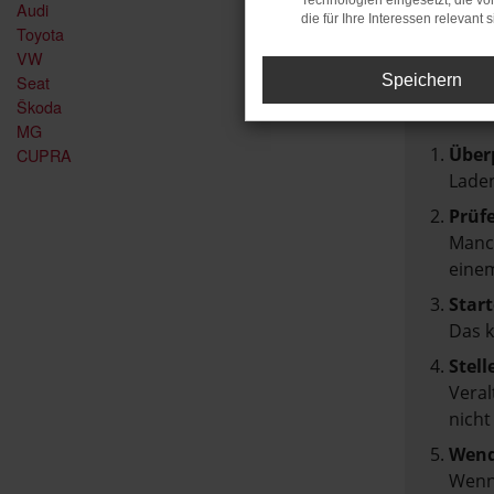
Technologien eingesetzt, die v
Audi
FEH
die für Ihre Interessen relevant s
Toyota
VW
Seat
Speichern
Beim Lad
Škoda
Hier sin
MG
Über
CUPRA
Laden
Prüf
Manch
einem
Start
Das 
Stell
Veral
nicht
Wend
Wenn 