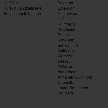
NORA®
Bayreuth
Kurz- & Langzeitmiete
Erbendorf
Servicetermin buchen
Himmelkron
Hof
Kulmbach
Mitterteich
Pegnitz
Scheßlitz
Schweinfurt
Waldsassen
Werneck
Wiesau
Zwickau
Altmittweida
Annaberg-Buchholz
Chemnitz
Lauter-Bernsbach
Stollberg