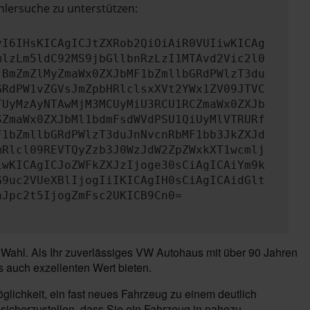
hlersuche zu unterstützen:
yI6IHsKICAgICJtZXRob2QiOiAiR0VUIiwKICAg
mlzLm5ldC92MS9jbGllbnRzLzI1MTAvd2Vic2l0
jBmZmZlMyZmaWx0ZXJbMF1bZmllbGRdPWlzT3du
GRdPW1vZGVsJmZpbHRlclsxXVt2YWx1ZV09JTVC
TUyMzAyNTAwMjM3MCUyMiU3RCU1RCZmaWx0ZXJb
SZmaWx0ZXJbMl1bdmFsdWVdPSU1QiUyMlVTRURf
F1bZmllbGRdPWlzT3duJnNvcnRbMF1bb3JkZXJd
mRlcl09REVTQyZzb3J0WzJdW2ZpZWxkXT1wcmlj
iwKICAgICJoZWFkZXJzIjoge30sCiAgICAiYm9k
G9uc2VUeXBlIjogIiIKICAgIH0sCiAgICAidGlt
nJpc2t5IjogZmFsc2UKICB9Cn0=
 Wahl. Als Ihr zuverlässiges VW Autohaus mit über 90 Jahren
 auch exzellenten Wert bieten.
lichkeit, ein fast neues Fahrzeug zu einem deutlich
sicherzustellen, dass Sie ein Fahrzeug in nahezu