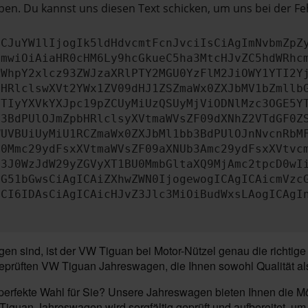
en. Du kannst uns diesen Text schicken, um uns bei der Fe
ICJuYW1lIjogIk5ldHdvcmtFcnJvciIsCiAgImNvbmZpZ
cmwiOiAiaHR0cHM6Ly9hcGkueC5ha3MtcHJvZC5hdWRhc
ZWhpY2xlcz93ZWJzaXRlPTY2MGU0YzFlM2JiOWY1YTI2Y
bHRlclswXVt2YWx1ZV09dHJ1ZSZmaWx0ZXJbMV1bZmllb
JTIyYXVkYXJpc19pZCUyMiUzQSUyMjViODNlMzc3OGE5Y
b3BdPUlOJmZpbHRlclsyXVtmaWVsZF09dXNhZ2VTdGF0Z
WUVBUiUyMiU1RCZmaWx0ZXJbMl1bb3BdPUlOJnNvcnRbM
U0Mmc29ydFsxXVtmaWVsZF09aXNUb3Amc29ydFsxXVtvc
b3J0WzJdW29yZGVyXT1BU0MmbGltaXQ9MjAmc2tpcD0wI
IG51bGwsCiAgICAiZXhwZWN0IjogewogICAgICAicmVzc
dCI6IDAsCiAgICAicHJvZ3Jlc3MiOiBudWxsLAogICAgI
n sind, ist der VW Tiguan bei Motor-Nützel genau die richtige
eprüften VW Tiguan Jahreswagen, die Ihnen sowohl Qualität als
erfekte Wahl für Sie? Unsere Jahreswagen bieten Ihnen die Mög
guan Jahreswagen wird sorgfältig geprüft und aufbereitet, um 