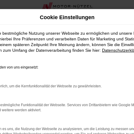
Cookie Einstellungen
hreswagen bei Motor-Nützel in Nordbayern und Sachsen
ie bestmögliche Nutzung unserer Webseite zu ermöglichen und unsere
hierbei Ihre Präferenzen und verarbeiten Daten für Marketing und Stati
n Jahreswagen bei Motor-Nütze
einem späteren Zeitpunkt Ihre Meinung ändern, können Sie die Einwillig
en zum Umfang der Datenverarbeitung finden Sie hier:
Datenschutzerkl
 ein nahezu neues Fahrzeug mit hervorragendem Preis-Leistungs
ihre nahezu neuwertige Qualität und erstklassige Ausstattun
en von uns eingesetzt:
 wir Ihnen mit umfassender Beratung und Unterstützung rund u
nden und beantwortet alle Ihre Fragen zu unseren attraktiven 
rlich, um die Kernfunktionalität der Webseite zu gewährleisten.
itieren Sie bei uns von zusätzlichen Services wie maßgeschn
ür Ihren VW Tiguan Jahreswagen.
estmögliche Funktionalität der Webseite. Services von Drittanbietern wie Google 
eitere werden aktiviert.
Tiguan Jahreswagen die ideale Wahl für Sie ist. Wir freuen u
 es uns, die Nutzung der Webseite zu analysieren, um die Leistung zu messen u