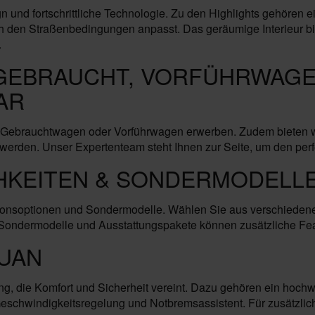
und fortschrittliche Technologie. Zu den Highlights gehören e
ch den Straßenbedingungen anpasst. Das geräumige Interieur b
.
 GEBRAUCHT, VORFÜHRWAGEN
AR
ebrauchtwagen oder Vorführwagen erwerben. Zudem bieten wir 
werden. Unser Expertenteam steht Ihnen zur Seite, um den perfe
HKEITEN & SONDERMODELLE
ationsoptionen und Sondermodelle. Wählen Sie aus verschieden
ondermodelle und Ausstattungspakete können zusätzliche Featu
GUAN
g, die Komfort und Sicherheit vereint. Dazu gehören ein hochwe
Geschwindigkeitsregelung und Notbremsassistent. Für zusätzl