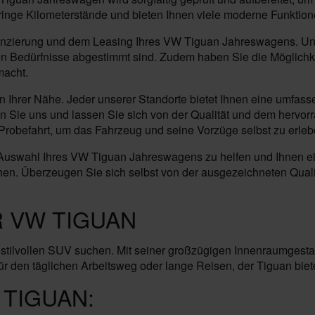
ringe Kilometerstände und bieten Ihnen viele moderne Funktion
inanzierung und dem Leasing Ihres VW Tiguan Jahreswagens. Un
len Bedürfnisse abgestimmt sind. Zudem haben Sie die Möglichk
macht.
n Ihrer Nähe. Jeder unserer Standorte bietet Ihnen eine umfass
hen Sie uns und lassen Sie sich von der Qualität und dem hervo
robefahrt, um das Fahrzeug und seine Vorzüge selbst zu erleb
r Auswahl Ihres VW Tiguan Jahreswagens zu helfen und Ihnen ein
hen. Überzeugen Sie sich selbst von der ausgezeichneten Quali
R VW TIGUAN
d stilvollen SUV suchen. Mit seiner großzügigen Innenraumgestal
 für den täglichen Arbeitsweg oder lange Reisen, der Tiguan bie
TIGUAN: