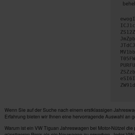
beheb
ewog
ICJ1
ZS12
JmZp
JTdC
MV1b
T05F
PURF
ZSZz
eSI6
ZW91
Wenn Sie auf der Suche nach einem erstklassigen Jahreswage
Erfahrung bieten wir Ihnen eine hervorragende Auswahl an g
Warum ist ein VW Tiguan Jahreswagen bei Motor-Nützel die p
günstigeren Preis als ein Neuwagen zu erwerben. Jeder VW Ti