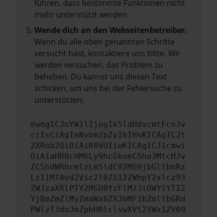
führen, dass bestimmte Funktionen nicht
mehr unterstützt werden.
Wende dich an den Webseitenbetreiber.
Wenn du alle oben genannten Schritte
versucht hast, kontaktiere uns bitte. Wir
werden versuchen, das Problem zu
beheben. Du kannst uns diesen Text
schicken, um uns bei der Fehlersuche zu
unterstützen:
ewogICJuYW1lIjogIk5ldHdvcmtFcnJv
ciIsCiAgImNvbmZpZyI6IHsKICAgICJt
ZXRob2QiOiAiR0VUIiwKICAgICJ1cmwi
OiAiaHR0cHM6Ly9hcGkueC5ha3MtcHJv
ZC5hdWRhcmlzLm5ldC92MS9jbGllbnRz
LzI1MTAvd2Vic2l0ZS12ZWhpY2xlcz93
ZWJzaXRlPTY2MGU0YzFlM2JiOWY1YTI2
YjBmZmZlMyZmaWx0ZXJbMF1bZmllbGRd
PWlzT3duJmZpbHRlclswXVt2YWx1ZV09