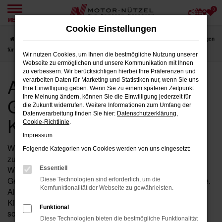
0
Zum
MENÜ
Hauptinhalt
Cookie Einstellungen
springen
Startseite
Bad Kissingen
Audi
Audi RS3
Audi RS3 Gebrauchtwagen
für Bad Kissingen
Wir nutzen Cookies, um Ihnen die bestmögliche Nutzung unserer
Webseite zu ermöglichen und unsere Kommunikation mit Ihnen
zu verbessern. Wir berücksichtigen hierbei Ihre Präferenzen und
Audi RS3
verarbeiten Daten für Marketing und Statistiken nur, wenn Sie uns
Ihre Einwilligung geben. Wenn Sie zu einem späteren Zeitpunkt
Gebrauchtwagen für Bad
Ihre Meinung ändern, können Sie die Einwilligung jederzeit für
die Zukunft widerrufen. Weitere Informationen zum Umfang der
Datenverarbeitung finden Sie hier:
Datenschutzerklärung
,
Kissingen
Cookie-Richtlinie
.
Impressum
Wenn Sie in der Nähe von Bad Kissingen nach einem
Folgende Kategorien von Cookies werden von uns eingesetzt:
zuverlässigen Fahrzeug suchen, das Ihnen Qualität und
Wertigkeit bietet, dann ist ein RS3 von Audi als
Essentiell
Gebrauchtwagen bei Motor-Nützel die ideale Wahl für Sie.
Diese Technologien sind erforderlich, um die
Kernfunktionalität der Webseite zu gewährleisten.
Als Ihr erfahrenes Audi Autohaus in der Nähe von Bad
Kissingen seit über 90 Jahren, bieten wir Ihnen eine
Funktional
sorgfältig ausgewählte Palette an RS3 Gebrauchtwagen,
Diese Technologien bieten die bestmögliche Funktionalität