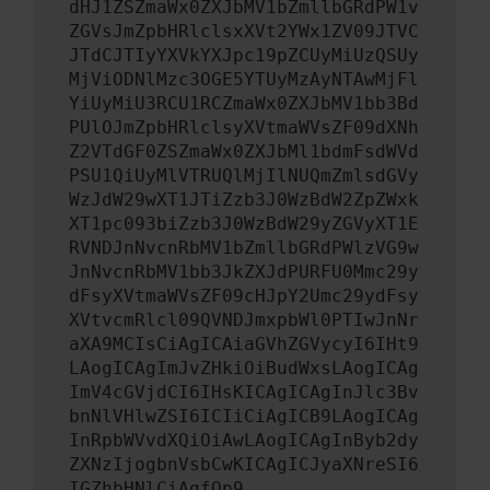
dHJ1ZSZmaWx0ZXJbMV1bZmllbGRdPW1v
ZGVsJmZpbHRlclsxXVt2YWx1ZV09JTVC
JTdCJTIyYXVkYXJpc19pZCUyMiUzQSUy
MjViODNlMzc3OGE5YTUyMzAyNTAwMjFl
YiUyMiU3RCU1RCZmaWx0ZXJbMV1bb3Bd
PUlOJmZpbHRlclsyXVtmaWVsZF09dXNh
Z2VTdGF0ZSZmaWx0ZXJbMl1bdmFsdWVd
PSU1QiUyMlVTRUQlMjIlNUQmZmlsdGVy
WzJdW29wXT1JTiZzb3J0WzBdW2ZpZWxk
XT1pc093biZzb3J0WzBdW29yZGVyXT1E
RVNDJnNvcnRbMV1bZmllbGRdPWlzVG9w
JnNvcnRbMV1bb3JkZXJdPURFU0Mmc29y
dFsyXVtmaWVsZF09cHJpY2Umc29ydFsy
XVtvcmRlcl09QVNDJmxpbWl0PTIwJnNr
aXA9MCIsCiAgICAiaGVhZGVycyI6IHt9
LAogICAgImJvZHkiOiBudWxsLAogICAg
ImV4cGVjdCI6IHsKICAgICAgInJlc3Bv
bnNlVHlwZSI6ICIiCiAgICB9LAogICAg
InRpbWVvdXQiOiAwLAogICAgInByb2dy
ZXNzIjogbnVsbCwKICAgICJyaXNreSI6
IGZhbHNlCiAgfQp9