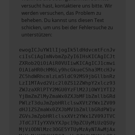
versucht hast, kontaktiere uns bitte. Wir
werden versuchen, das Problem zu
beheben. Du kannst uns diesen Text
schicken, um uns bei der Fehlersuche zu
unterstützen:
ewogICJuYW1lIjogIk5ldHdvcmtFcnJv
ciIsCiAgImNvbmZpZyI6IHsKICAgICJt
ZXRob2QiOiAiR0VUIiwKICAgICJ1cmwi
OiAiaHR0cHM6Ly9hcGkueC5ha3MtcHJv
ZC5hdWRhcmlzLm5ldC92MS9jbGllbnRz
LzI1MTAvd2Vic2l0ZS12ZWhpY2xlcz93
ZWJzaXRlPTY2MGU0YzFlM2JiOWY1YTI2
YjBmZmZlMyZmaWx0ZXJbMF1bZmllbGRd
PWlzT3duJmZpbHRlclswXVt2YWx1ZV09
dHJ1ZSZmaWx0ZXJbMV1bZmllbGRdPW1v
ZGVsJmZpbHRlclsxXVt2YWx1ZV09JTVC
JTdCJTIyYXVkYXJpc19pZCUyMiUzQSUy
MjViODNlMzc3OGE5YTUyMzAyNTAwMjAx