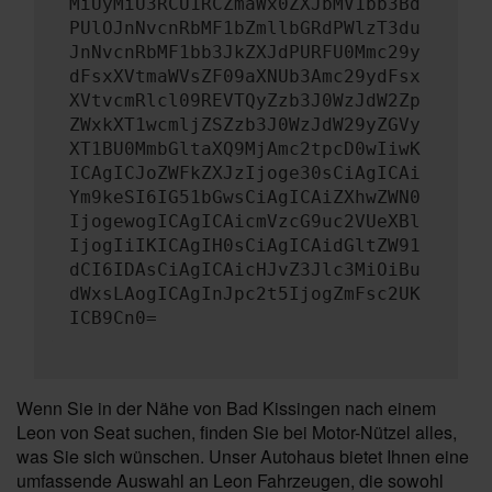
MiUyMiU3RCU1RCZmaWx0ZXJbMV1bb3Bd
PUlOJnNvcnRbMF1bZmllbGRdPWlzT3du
JnNvcnRbMF1bb3JkZXJdPURFU0Mmc29y
dFsxXVtmaWVsZF09aXNUb3Amc29ydFsx
XVtvcmRlcl09REVTQyZzb3J0WzJdW2Zp
ZWxkXT1wcmljZSZzb3J0WzJdW29yZGVy
XT1BU0MmbGltaXQ9MjAmc2tpcD0wIiwK
ICAgICJoZWFkZXJzIjoge30sCiAgICAi
Ym9keSI6IG51bGwsCiAgICAiZXhwZWN0
IjogewogICAgICAicmVzcG9uc2VUeXBl
IjogIiIKICAgIH0sCiAgICAidGltZW91
dCI6IDAsCiAgICAicHJvZ3Jlc3MiOiBu
dWxsLAogICAgInJpc2t5IjogZmFsc2UK
ICB9Cn0=
Wenn Sie in der Nähe von Bad Kissingen nach einem
Leon von Seat suchen, finden Sie bei Motor-Nützel alles,
was Sie sich wünschen. Unser Autohaus bietet Ihnen eine
umfassende Auswahl an Leon Fahrzeugen, die sowohl