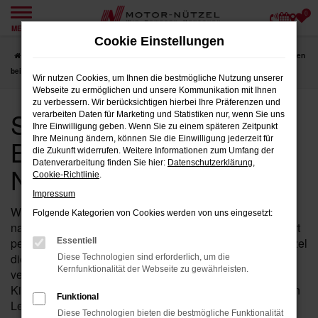
0
Zum
MENÜ
Hauptinhalt
Cookie Einstellungen
springen
Startseite
Bad Kissingen
Seat
Seat Leon Fahrzeuge für Bad Kissingen
bei Motor-Nützel
Wir nutzen Cookies, um Ihnen die bestmögliche Nutzung unserer
Webseite zu ermöglichen und unsere Kommunikation mit Ihnen
zu verbessern. Wir berücksichtigen hierbei Ihre Präferenzen und
Seat Leon Fahrzeuge für
verarbeiten Daten für Marketing und Statistiken nur, wenn Sie uns
Ihre Einwilligung geben. Wenn Sie zu einem späteren Zeitpunkt
Bad Kissingen bei Motor-
Ihre Meinung ändern, können Sie die Einwilligung jederzeit für
die Zukunft widerrufen. Weitere Informationen zum Umfang der
Datenverarbeitung finden Sie hier:
Datenschutzerklärung
,
Nützel
Cookie-Richtlinie
.
Impressum
Wenn Sie in der Nähe von Bad Kissingen auf der Suche
Folgende Kategorien von Cookies werden von uns eingesetzt:
nach einem Fahrzeug sind, das Leistung, Stil und Komfort
perfekt vereint, dann ist der Leon von Seat bei Motor-Nützel
Essentiell
die ideale Wahl für Sie. Seit über 90 Jahren sind wir Ihr
Diese Technologien sind erforderlich, um die
Kernfunktionalität der Webseite zu gewährleisten.
vertrauenswürdiges Seat Autohaus in der Nähe von Bad
Kissingen und bieten Ihnen eine umfassende Auswahl an
Funktional
Leon Fahrzeugen, die all Ihre Erwartungen erfüllen
Diese Technologien bieten die bestmögliche Funktionalität