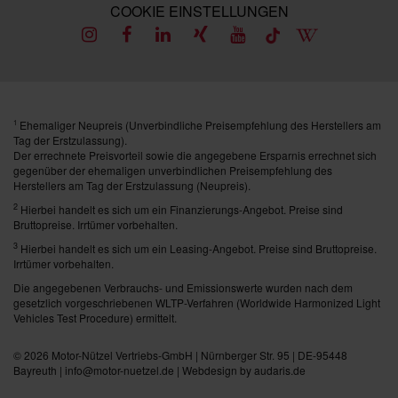
COOKIE EINSTELLUNGEN
Ehemaliger Neupreis (Unverbindliche Preisempfehlung des Herstellers am
1
Tag der Erstzulassung).
Der errechnete Preisvorteil sowie die angegebene Ersparnis errechnet sich
gegenüber der ehemaligen unverbindlichen Preisempfehlung des
Herstellers am Tag der Erstzulassung (Neupreis).
2
Hierbei handelt es sich um ein Finanzierungs-Angebot. Preise sind
Bruttopreise. Irrtümer vorbehalten.
3
Hierbei handelt es sich um ein Leasing-Angebot. Preise sind Bruttopreise.
Irrtümer vorbehalten.
Die angegebenen Verbrauchs- und Emissionswerte wurden nach dem
gesetzlich vorgeschriebenen WLTP-Verfahren (Worldwide Harmonized Light
Vehicles Test Procedure) ermittelt.
© 2026
Motor-Nützel Vertriebs-GmbH
| Nürnberger Str. 95 | DE-95448
Bayreuth | info@motor-nuetzel.de |
Webdesign by audaris.de