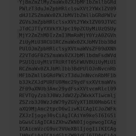
YjBmZmZlMyZmaWx0ZXJbMF1bZmllbGRd
PWlzT3duJmZpbHRlclswXVt2YWx1ZV09
dHJ1ZSZmaWx0ZXJbMV1bZmllbGRdPW1v
ZGVsJmZpbHRlclsxXVt2YWx1ZV09JTVC
JTdCJTIyYXVkYXJpc19pZCUyMiUzQSUy
MjY2ZmZhMDIzZmI3MmRmMjY0YzA0ZGVh
ZiUyMiU3RCU1RCZmaWx0ZXJbMV1bb3Bd
PUlOJmZpbHRlclsyXVtmaWVsZF09dXNh
Z2VTdGF0ZSZmaWx0ZXJbMl1bdmFsdWVd
PSU1QiUyMlVTRURfT05FWUVBUiUyMiU1
RCZmaWx0ZXJbMl1bb3BdPUlOJnNvcnRb
MF1bZmllbGRdPWlzT3duJnNvcnRbMF1b
b3JkZXJdPURFU0Mmc29ydFsxXVtmaWVs
ZF09aXNUb3Amc29ydFsxXVtvcmRlcl09
REVTQyZzb3J0WzJdW2ZpZWxkXT1wcmlj
ZSZzb3J0WzJdW29yZGVyXT1BU0MmbGlt
aXQ9MjAmc2tpcD0wIiwKICAgICJoZWFk
ZXJzIjoge30sCiAgICAiYm9keSI6IG51
bGwsCiAgICAiZXhwZWN0IjogewogICAg
ICAicmVzcG9uc2VUeXBlIjogIiIKICAg
IH0sCiAgICAidGltZW91dCI6IDAsCiAg