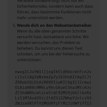
Veraltete Software birgt nicht nur ein
Sicherheitsrisiko, sondern kann auch dazu
führen, dass bestimmte Funktionen nicht
mehr unterstützt werden.
Wende dich an den Webseitenbetreiber.
Wenn du alle oben genannten Schritte
versucht hast, kontaktiere uns bitte. Wir
werden versuchen, das Problem zu
beheben. Du kannst uns diesen Text
schicken, um uns bei der Fehlersuche zu
unterstützen:
ewogICJuYW1lIjogIk5ldHdvcmtFcnJv
ciIsCiAgImNvbmZpZyI6IHsKICAgICJt
ZXRob2QiOiAiR0VUIiwKICAgICJ1cmwi
OiAiaHR0cHM6Ly9hcGkueC5ha3MtcHJv
ZC5hdWRhcmlzLm5ldC92MS9jbGllbnRz
LzI1MTAvd2Vic2l0ZS12ZWhpY2xlcz93
ZWJzaXRlPTY2MGU0YzFlM2JiOWY1YTI2