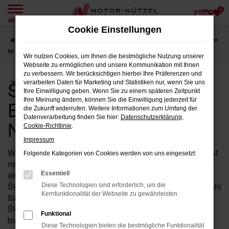
0
Zum
MENÜ
Hauptinhalt
Cookie Einstellungen
springen
Startseite
Bad Kissingen
Škoda
Škoda Elroq
Škoda Jahreswagen
für Bad Kissingen bei Motor-Nützel
Wir nutzen Cookies, um Ihnen die bestmögliche Nutzung unserer
Webseite zu ermöglichen und unsere Kommunikation mit Ihnen
zu verbessern. Wir berücksichtigen hierbei Ihre Präferenzen und
Škoda Jahreswagen für
verarbeiten Daten für Marketing und Statistiken nur, wenn Sie uns
Ihre Einwilligung geben. Wenn Sie zu einem späteren Zeitpunkt
Bad Kissingen bei Motor-
Ihre Meinung ändern, können Sie die Einwilligung jederzeit für
die Zukunft widerrufen. Weitere Informationen zum Umfang der
Datenverarbeitung finden Sie hier:
Datenschutzerklärung
,
Nützel
Cookie-Richtlinie
.
Impressum
Wenn Sie in der Nähe von Bad Kissingen nach einem fast
Folgende Kategorien von Cookies werden von uns eingesetzt:
neuen Fahrzeug suchen, das Ihnen sowohl hohe Qualität
als auch einen attraktiven Preis bietet, ist der Elroq von
Essentiell
Škoda als Jahreswagen bei Motor-Nützel die perfekte Wahl
Diese Technologien sind erforderlich, um die
Kernfunktionalität der Webseite zu gewährleisten.
für Sie. Seit über 90 Jahren sind wir Ihr zuverlässiges
Škoda Autohaus in der Nähe von Bad Kissingen und
Funktional
bieten Ihnen eine exklusive Auswahl an Elroq
Diese Technologien bieten die bestmögliche Funktionalität