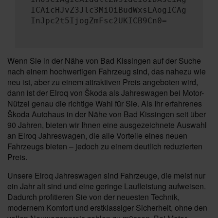
ICAicHJvZ3Jlc3MiOiBudWxsLAogICAg
InJpc2t5IjogZmFsc2UKICB9Cn0=
Wenn Sie in der Nähe von Bad Kissingen auf der Suche
nach einem hochwertigen Fahrzeug sind, das nahezu wie
neu ist, aber zu einem attraktiven Preis angeboten wird,
dann ist der Elroq von Škoda als Jahreswagen bei Motor-
Nützel genau die richtige Wahl für Sie. Als Ihr erfahrenes
Škoda Autohaus in der Nähe von Bad Kissingen seit über
90 Jahren, bieten wir Ihnen eine ausgezeichnete Auswahl
an Elroq Jahreswagen, die alle Vorteile eines neuen
Fahrzeugs bieten – jedoch zu einem deutlich reduzierten
Preis.
Unsere Elroq Jahreswagen sind Fahrzeuge, die meist nur
ein Jahr alt sind und eine geringe Laufleistung aufweisen.
Dadurch profitieren Sie von der neuesten Technik,
modernem Komfort und erstklassiger Sicherheit, ohne den