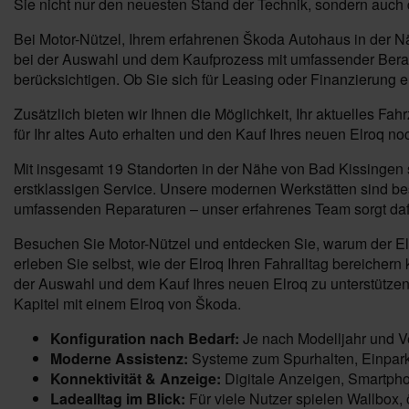
Sie nicht nur den neuesten Stand der Technik, sondern auch 
Bei Motor-Nützel, Ihrem erfahrenen Škoda Autohaus in der 
bei der Auswahl und dem Kaufprozess mit umfassender Berat
berücksichtigen. Ob Sie sich für Leasing oder Finanzierung e
Zusätzlich bieten wir Ihnen die Möglichkeit, Ihr aktuelles F
für Ihr altes Auto erhalten und den Kauf Ihres neuen Elroq no
Mit insgesamt 19 Standorten in der Nähe von Bad Kissingen s
erstklassigen Service. Unsere modernen Werkstätten sind be
umfassenden Reparaturen – unser erfahrenes Team sorgt dafür
Besuchen Sie Motor-Nützel und entdecken Sie, warum der Elro
erleben Sie selbst, wie der Elroq Ihren Fahralltag bereiche
der Auswahl und dem Kauf Ihres neuen Elroq zu unterstützen. 
Kapitel mit einem Elroq von Škoda.
Konfiguration nach Bedarf:
Je nach Modelljahr und Ve
Moderne Assistenz:
Systeme zum Spurhalten, Einpark
Konnektivität & Anzeige:
Digitale Anzeigen, Smartpho
Ladealltag im Blick:
Für viele Nutzer spielen Wallbox,