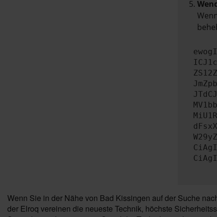
Wend
Wenn 
beheb
ewog
ICJ1
ZS12
JmZp
JTdC
MV1b
MiU1
dFsx
W29y
CiAg
CiAg
Wenn Sie in der Nähe von Bad Kissingen auf der Suche nach
der Elroq vereinen die neueste Technik, höchste Sicherheit