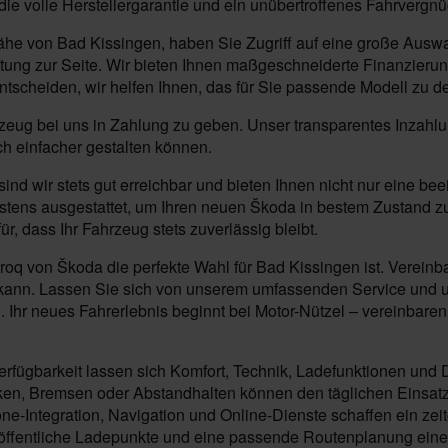
die volle Herstellergarantie und ein unübertroffenes Fahrvergn
Nähe von Bad Kissingen, haben Sie Zugriff auf eine große Aus
ung zur Seite. Wir bieten Ihnen maßgeschneiderte Finanzierun
ntscheiden, wir helfen Ihnen, das für Sie passende Modell zu d
ahrzeug bei uns in Zahlung zu geben. Unser transparentes Inzahl
ch einfacher gestalten können.
ind wir stets gut erreichbar und bieten Ihnen nicht nur eine 
stens ausgestattet, um Ihren neuen Škoda in bestem Zustand z
, dass Ihr Fahrzeug stets zuverlässig bleibt.
q von Škoda die perfekte Wahl für Bad Kissingen ist. Vereinba
rn kann. Lassen Sie sich von unserem umfassenden Service und u
Ihr neues Fahrerlebnis beginnt bei Motor-Nützel – vereinbaren S
rfügbarkeit lassen sich Komfort, Technik, Ladefunktionen und 
en, Bremsen oder Abstandhalten können den täglichen Einsatz 
ne-Integration, Navigation und Online-Dienste schaffen ein z
 öffentliche Ladepunkte und eine passende Routenplanung eine 