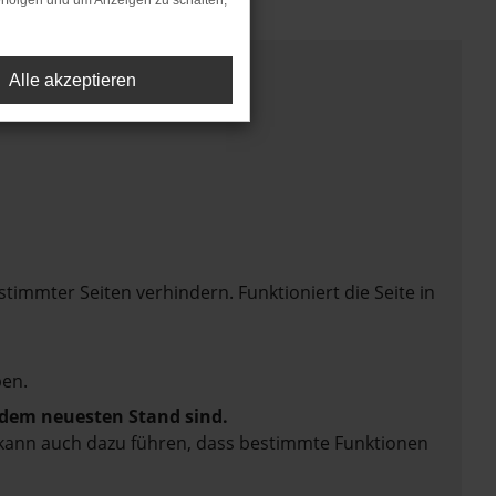
rfolgen und um Anzeigen zu schalten,
Alle akzeptieren
mmter Seiten verhindern. Funktioniert die Seite in
en.
f dem neuesten Stand sind.
rn kann auch dazu führen, dass bestimmte Funktionen