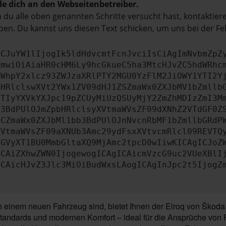
e dich an den Webseitenbetreiber.
du alle oben genannten Schritte versucht hast, kontaktier
en. Du kannst uns diesen Text schicken, um uns bei der Fe
ICJuYW1lIjogIk5ldHdvcmtFcnJvciIsCiAgImNvbmZpZ
cmwiOiAiaHR0cHM6Ly9hcGkueC5ha3MtcHJvZC5hdWRhc
ZWhpY2xlcz93ZWJzaXRlPTY2MGU0YzFlM2JiOWY1YTI2Y
bHRlclswXVt2YWx1ZV09dHJ1ZSZmaWx0ZXJbMV1bZmllb
JTIyYXVkYXJpc19pZCUyMiUzQSUyMjY2ZmZhMDIzZmI3M
b3BdPUlOJmZpbHRlclsyXVtmaWVsZF09dXNhZ2VTdGF0Z
RCZmaWx0ZXJbMl1bb3BdPUlOJnNvcnRbMF1bZmllbGRdP
XVtmaWVsZF09aXNUb3Amc29ydFsxXVtvcmRlcl09REVTQ
ZGVyXT1BU0MmbGltaXQ9MjAmc2tpcD0wIiwKICAgICJoZ
ICAiZXhwZWN0IjogewogICAgICAicmVzcG9uc2VUeXBlI
ICAicHJvZ3Jlc3MiOiBudWxsLAogICAgInJpc2t5IjogZ
 einem neuen Fahrzeug sind, bietet Ihnen der Elroq von Škoda
sstandards und modernen Komfort – ideal für die Ansprüche von