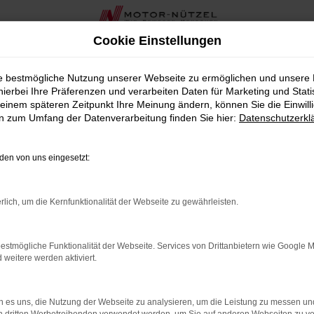
Cookie Einstellungen
r Bad Kissingen bei Motor-Nützel
ie bestmögliche Nutzung unserer Webseite zu ermöglichen und unsere
hierbei Ihre Präferenzen und verarbeiten Daten für Marketing und Stati
 Kissingen bei Motor-Nützel
einem späteren Zeitpunkt Ihre Meinung ändern, können Sie die Einwillig
en zum Umfang der Datenverarbeitung finden Sie hier:
Datenschutzerkl
suchen, der sowohl durch Stil als auch durch Leistung bestich
0 Jahren in der Nähe von Bad Kissingen bieten wir Ihnen eine b
en von uns eingesetzt:
nten Komfort und beeindruckende Fahrdynamik in einem elegant
rlich, um die Kernfunktionalität der Webseite zu gewährleisten.
hl an Elroq Neuwagen wird durch eine umfassende und persönlic
estmögliche Funktionalität der Webseite. Services von Drittanbietern wie Google 
en wir Ihnen in der Nähe von Bad Kissingen auch zahlreiche z
eitere werden aktiviert.
Motor-Nützel erhalten Sie alles aus einer Hand.
 von Škoda die ideale Wahl für Bad Kissingen ist. Lassen Sie s
 es uns, die Nutzung der Webseite zu analysieren, um die Leistung zu messen u
heute.