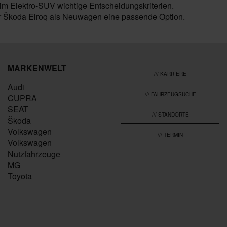
eim Elektro-SUV wichtige Entscheidungskriterien.
der Škoda Elroq als Neuwagen eine passende Option.
MARKENWELT
/// KARRIERE
Audi
/// FAHRZEUGSUCHE
CUPRA
SEAT
/// STANDORTE
Škoda
Volkswagen
/// TERMIN
Volkswagen
Nutzfahrzeuge
MG
Toyota