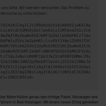
e uns bitte. Wir werden versuchen, das Problem zu
hlersuche zu unterstützen:
yI6IHsKICAgICJtZXRob2QiOiAiR0VUIiwKICAg
mlzLm5ldC92MS9jbGllbnRzLzI1MTAvd2Vic2l0
jBmZmZlMyZmaWx0ZXJbMF1bZmllbGRdPWlzT3du
GRdPW1vZGVsJmZpbHRlclsxXVt2YWx1ZV09JTVC
mRmMjY0YzA0ZGVhZiUyMiU3RCU1RCZmaWx0ZXJb
SZmaWx0ZXJbMl1bdmFsdWVdPSU1QiUyMk5FVyUy
WlzT3duJnNvcnRbMF1bb3JkZXJdPURFU0Mmc29y
yZzb3J0WzJdW2ZpZWxkXT1wcmljZSZzb3J0WzJd
WFkZXJzIjoge30sCiAgICAiYm9keSI6IG51bGws
jogIiIKICAgIH0sCiAgICAidGltZW91dCI6IDAs
mFsc2UKICB9Cn0=
 bei Motor-Nützel genau das richtige Paket. Neuwagen wie
 Fahrern in Bad Kissingen. Mit einem neuen Elroq genießen