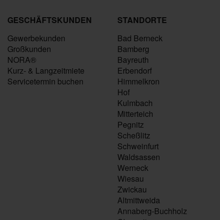
GESCHÄFTSKUNDEN
STANDORTE
Gewerbekunden
Bad Berneck
Großkunden
Bamberg
NORA®
Bayreuth
Kurz- & Langzeitmiete
Erbendorf
Servicetermin buchen
Himmelkron
Hof
Kulmbach
Mitterteich
Pegnitz
Scheßlitz
Schweinfurt
Waldsassen
Werneck
Wiesau
Zwickau
Altmittweida
Annaberg-Buchholz