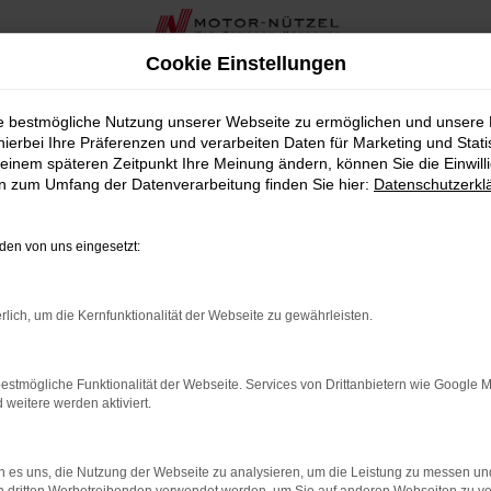
Cookie Einstellungen
twagen für Coburg
ie bestmögliche Nutzung unserer Webseite zu ermöglichen und unsere
hierbei Ihre Präferenzen und verarbeiten Daten für Marketing und Stati
agen für Coburg
einem späteren Zeitpunkt Ihre Meinung ändern, können Sie die Einwillig
en zum Umfang der Datenverarbeitung finden Sie hier:
Datenschutzerkl
Fahrzeug suchen, das Ihnen Qualität und Wertigkeit bietet, d
RA Autohaus in der Nähe von Coburg seit über 90 Jahren, bieten
en von uns eingesetzt:
tät bestechen.
n erstklassigem Zustand, sodass Sie sich auf ein Fahrzeug ver
rlich, um die Kernfunktionalität der Webseite zu gewährleisten.
n Bedürfnissen und Ihrem Budget passt. Unsere umfassende Berat
estmögliche Funktionalität der Webseite. Services von Drittanbietern wie Google 
bieten wir Ihnen in der Nähe von Coburg auch zahlreiche zus
eitere werden aktiviert.
er kompetentes Team steht Ihnen zur Seite, um sicherzustellen,
rramar von CUPRA als Gebrauchtwagen die perfekte Wahl für Co
 es uns, die Nutzung der Webseite zu analysieren, um die Leistung zu messen u
heute Ihr ideales Fahrzeug. Vereinbaren Sie eine Probefahrt o