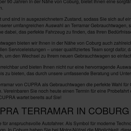
ber 90 Jahren in der Nähe von Coburg, bietet Ihnen eine sorg
n.
nd sind in ausgezeichnetem Zustand, sodass Sie sich auf ein
von unserer umfangreichen Auswahl an Terramar Gebrauchtwagen,
e dabei, das perfekte Fahrzeug zu finden, das Ihren Bedürfniss
twagen bieten wir Ihnen in der Nähe von Coburg auch zahlreic
en Serviceleistungen – unser qualifiziertes Team sorgt dafür, 
ich, um den Wechsel zu Ihrem neuen Gebrauchtwagen so einfach
 erreichbar und bieten Ihnen nicht nur eine hervorragende Aus
ebnis zu bieten, das durch unsere umfassende Beratung und Unte
ramar von CUPRA als Gebrauchtwagen die perfekte Wahl für Cob
ereinbaren Sie noch heute einen Termin für eine Probefahrt od
CUPRA wartet bereits auf Sie!
UPRA TERRAMAR IN COBURG
 für anspruchsvolle Autofahrer. Als Symbol für moderne Technol
 In Coburg haben Sie bei Motor-Nützel die Möglichkeit, dies