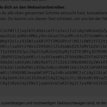
e dich an den Webseitenbetreiber.
du alle oben genannten Schritte versucht hast, kontaktier
en. Du kannst uns diesen Text schicken, um uns bei der Fe
ICJuYW1lIjogIk5ldHdvcmtFcnJvciIsCiAgImNvbmZpZ
cmwiOiAiaHR0cHM6Ly9hcGkueC5ha3MtcHJvZC5hdWRhc
ZWhpY2xlcz93ZWJzaXRlPTY2MGU0YzFlM2JiOWY1YTI2Y
bHRlclswXVt2YWx1ZV09dHJ1ZSZmaWx0ZXJbMV1bZmllb
JTIyYXVkYXJpc19pZCUyMiUzQSUyMjY2ZTE3MTg3OTM5M
b3BdPUlOJmZpbHRlclsyXVtmaWVsZF09dXNhZ2VTdGF0Z
NUQmZmlsdGVyWzJdW29wXT1JTiZzb3J0WzBdW2ZpZWxkX
MV1bZmllbGRdPWlzVG9wJnNvcnRbMV1bb3JkZXJdPURFU
cmRlcl09QVNDJmxpbWl0PTIwJnNraXA9MCIsCiAgICAia
ICAgImV4cGVjdCI6IHsKICAgICAgInJlc3BvbnNlVHlwZ
ICAgInByb2dyZXNzIjogbnVsbCwKICAgICJyaXNreSI6I
zuverlässigen und hochwertigen Gebrauchtwagen sind, ist der 