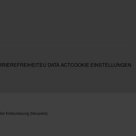
RIEREFREIHEIT
EU DATA ACT
COOKIE EINSTELLUNGEN
der Erstzulassung (Neupreis).