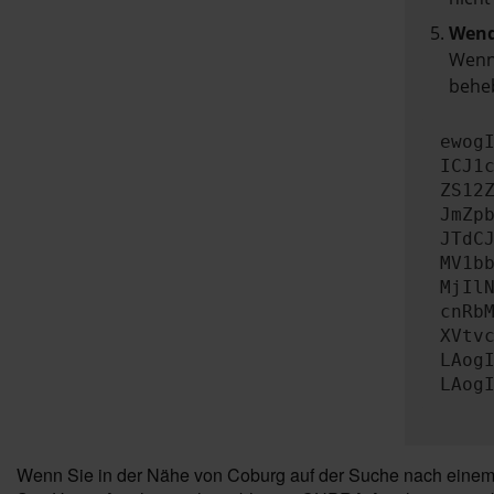
Wend
Wenn 
beheb
ewog
ICJ1
ZS12
JmZp
JTdC
MV1b
MjIl
cnRb
XVtv
LAog
LAog
Wenn Sie in der Nähe von Coburg auf der Suche nach einem 