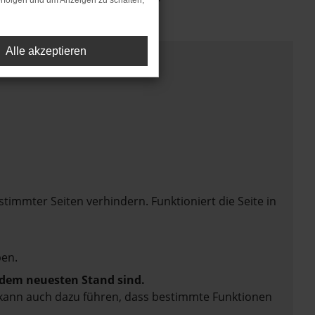
rfolgen und um Anzeigen zu schalten,
Alle akzeptieren
mmter Seiten verhindern. Funktioniert die Seite in
en.
f dem neuesten Stand sind.
rn kann auch dazu führen, dass bestimmte Funktionen