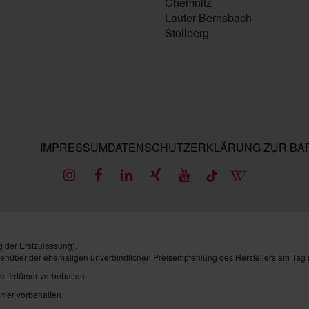
Chemnitz
Lauter-Bernsbach
Stollberg
IMPRESSUM
DATENSCHUTZ
ERKLÄRUNG ZUR BAR
 der Erstzulassung).
genüber der ehemaligen unverbindlichen Preisempfehlung des Herstellers am Tag 
e. Irrtümer vorbehalten.
ümer vorbehalten.