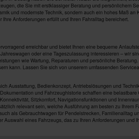
eugen, die Sie mit erstklassiger Beratung und persönlichem Se
rdynamik und modernste Technik, sondern auch ein hohes Maß an 
 Ihre Anforderungen erfüllt und Ihren Fahralltag bereichert.
rvorragend erreichbar und bietet Ihnen eine bequeme Anlaufstel
hreswagen oder eine Tageszulassung interessieren – wir sind 
istungen wie Wartung, Reparaturen und persönliche Beratung.
ssern kann. Lassen Sie sich von unserem umfassenden Servicea
ich Ausstattung, Bedienkonzept, Antriebslösungen und Techni
 Dokumentation und Fahrzeughistorie schaffen eine belastbare 
onnektivität, Sitzkomfort, Navigationsfunktionen und Innenrau
sätzlich relevant sein, welche Ausführung am besten zu Ihrem Fa
ch als Gebrauchtwagen für Pendelstrecken, Familienalltag und
der Auswahl eines Fahrzeugs, das zu Ihren Anforderungen und I