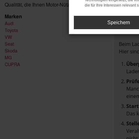
Technologien eingesetzt, die v
Qualität, die Ihnen Motor-Nützel bietet!
die für Ihre Interessen relevant s
Marken
Audi
Speichern
FEH
Toyota
VW
Seat
Beim Lad
Škoda
Hier sin
MG
Über
CUPRA
Laden
Prüf
Manch
einem
Start
Das 
Stell
Veral
nicht