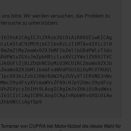
e uns bitte. Wir werden versuchen, das Problem zu
hlersuche zu unterstützen:
yI6IHsKICAgICJtZXRob2QiOiAiR0VUIiwKICAg
mlzLm5ldC92MS9jbGllbnRzLzI1MTAvd2Vic2l0
jBmZmZlMyZmaWx0ZXJbMF1bZmllbGRdPWlzT3du
GRdPW1vZGVsJmZpbHRlclsxXVt2YWx1ZV09JTVC
GJkOGFlZjBiZDdhNCUyMiU3RCU1RCZmaWx0ZXJb
SZmaWx0ZXJbMl1bdmFsdWVdPSU1QiUyMlVTRUQl
T1pc093biZzb3J0WzBdW29yZGVyXT1ERVNDJnNv
0Mmc29ydFsyXVtmaWVsZF09cHJpY2Umc29ydFsy
GVhZGVycyI6IHt9LAogICAgImJvZHkiOiBudWxs
SI6ICIiCiAgICB9LAogICAgInRpbWVvdXQiOiAw
GZhbHNlCiAgfQp9
Terramar von CUPRA bei Motor-Nützel die ideale Wahl für