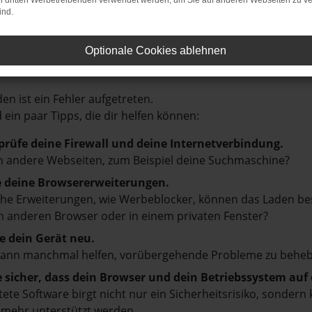
on dritten Werbetreibenden verwendet werden, um Sie auf anderen Webseiten zu ve
ind.
Optionale Cookies ablehnen
LER: NETWORK ERROR
en ist ein Fehler aufgetreten.
d ein paar Tipps, die dir helfen können:
prüfe deine Firewall und deine Internetverbindung.
 andere Webseiten, zum Beispiel deine Suchmaschine?
e deine Browsererweiterungen.
e Erweiterungen, wie Werbeblocker, können das Laden besti
 anderen Browser oder in einem privaten Fenster?
e dein Gerät neu.
kann manchmal helfen, vorübergehende Probleme zu beheb
e sicher, dass dein Browser und dein Betriebssystem au
tete Software birgt nicht nur ein Sicherheitsrisiko, sonde
 mehr unterstützt werden.