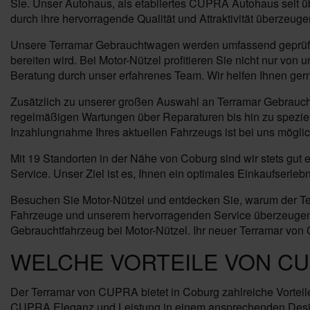
Sie. Unser Autohaus, als etabliertes CUPRA Autohaus seit ü
durch ihre hervorragende Qualität und Attraktivität überzeuge
Unsere Terramar Gebrauchtwagen werden umfassend geprüft u
bereiten wird. Bei Motor-Nützel profitieren Sie nicht nur 
Beratung durch unser erfahrenes Team. Wir helfen Ihnen gern
Zusätzlich zu unserer großen Auswahl an Terramar Gebrauch
regelmäßigen Wartungen über Reparaturen bis hin zu speziell
Inzahlungnahme Ihres aktuellen Fahrzeugs ist bei uns mögl
Mit 19 Standorten in der Nähe von Coburg sind wir stets gut
Service. Unser Ziel ist es, Ihnen ein optimales Einkaufserl
Besuchen Sie Motor-Nützel und entdecken Sie, warum der Ter
Fahrzeuge und unserem hervorragenden Service überzeugen. V
Gebrauchtfahrzeug bei Motor-Nützel. Ihr neuer Terramar von 
WELCHE VORTEILE VON C
Der Terramar von CUPRA bietet in Coburg zahlreiche Vorteile
CUPRA Eleganz und Leistung in einem ansprechenden Design.