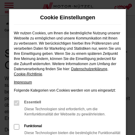
0
Zum
MENÜ
Hauptinhalt
Cookie Einstellungen
springen
Startseite
Coburg
Seat
Seat Ateca
Seat Ateca Neuwagen für
Coburg bei Motor-Nützel
Wir nutzen Cookies, um Ihnen die bestmögliche Nutzung unserer
Webseite zu ermöglichen und unsere Kommunikation mit Ihnen
zu verbessern. Wir berücksichtigen hierbei Ihre Präferenzen und
Seat Ateca Neuwagen für
verarbeiten Daten für Marketing und Statistiken nur, wenn Sie uns
Ihre Einwilligung geben. Wenn Sie zu einem späteren Zeitpunkt
Coburg bei Motor-Nützel
Ihre Meinung ändern, können Sie die Einwilligung jederzeit für
die Zukunft widerrufen. Weitere Informationen zum Umfang der
Datenverarbeitung finden Sie hier:
Datenschutzerklärung
,
Cookie-Richtlinie
.
Wenn Sie in der Nähe von Coburg nach einem Neuwagen
Impressum
suchen, der sowohl durch Stil als auch durch Leistung
besticht, ist der Ateca von Seat bei Motor-Nützel die
Folgende Kategorien von Cookies werden von uns eingesetzt:
perfekte Wahl für Sie. Als Ihr etabliertes Seat Autohaus seit
Essentiell
über 90 Jahren in der Nähe von Coburg bieten wir Ihnen
Diese Technologien sind erforderlich, um die
eine breite Auswahl an Ateca Neuwagen, die all Ihre
Kernfunktionalität der Webseite zu gewährleisten.
Erwartungen erfüllen werden.
Funktional
Der Ateca von Seat vereint modernste Technologie,
Diese Technologien bieten die bestmögliche Funktionalität