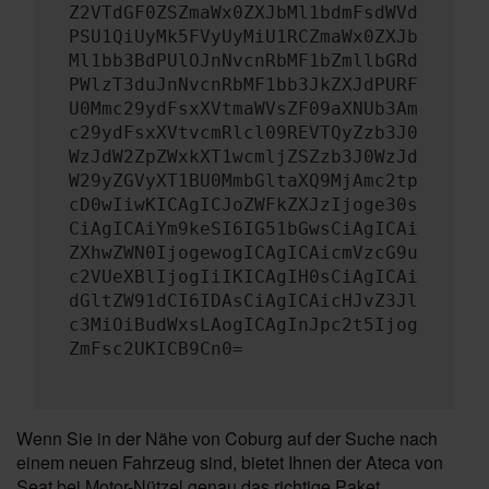
Z2VTdGF0ZSZmaWx0ZXJbMl1bdmFsdWVd
PSU1QiUyMk5FVyUyMiU1RCZmaWx0ZXJb
Ml1bb3BdPUlOJnNvcnRbMF1bZmllbGRd
PWlzT3duJnNvcnRbMF1bb3JkZXJdPURF
U0Mmc29ydFsxXVtmaWVsZF09aXNUb3Am
c29ydFsxXVtvcmRlcl09REVTQyZzb3J0
WzJdW2ZpZWxkXT1wcmljZSZzb3J0WzJd
W29yZGVyXT1BU0MmbGltaXQ9MjAmc2tp
cD0wIiwKICAgICJoZWFkZXJzIjoge30s
CiAgICAiYm9keSI6IG51bGwsCiAgICAi
ZXhwZWN0IjogewogICAgICAicmVzcG9u
c2VUeXBlIjogIiIKICAgIH0sCiAgICAi
dGltZW91dCI6IDAsCiAgICAicHJvZ3Jl
c3MiOiBudWxsLAogICAgInJpc2t5Ijog
ZmFsc2UKICB9Cn0=
Wenn Sie in der Nähe von Coburg auf der Suche nach
einem neuen Fahrzeug sind, bietet Ihnen der Ateca von
Seat bei Motor-Nützel genau das richtige Paket.