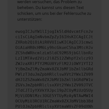
werden versuchen, das Problem zu
beheben. Du kannst uns diesen Text
schicken, um uns bei der Fehlersuche zu
unterstützen:
ewogICJuYW1lIjogIk5ldHdvcmtFcnJv
ciIsCiAgImNvbmZpZyI6IHsKICAgICJt
ZXRob2QiOiAiR0VUIiwKICAgICJ1cmwi
OiAiaHR0cHM6Ly9hcGkueC5ha3MtcHJv
ZC5hdWRhcmlzLm5ldC92MS9jbGllbnRz
LzI1MTAvd2Vic2l0ZS12ZWhpY2xlcz93
ZWJzaXRlPTY2MGU0YzFlM2JiOWY1YTI2
YjBmZmZlMyZmaWx0ZXJbMF1bZmllbGRd
PWlzT3duJmZpbHRlclswXVt2YWx1ZV09
dHJ1ZSZmaWx0ZXJbMV1bZmllbGRdPW1v
ZGVsJmZpbHRlclsxXVt2YWx1ZV09JTVC
JTdCJTIyYXVkYXJpc19pZCUyMiUzQSUy
MjViODNlMzc3OGE5YTUyMzAyNTAwMWI4
OCUyMiU3RCU1RCZmaWx0ZXJbMV1bb3Bd
PUlOJmZpbHRlclsyXVtmaWVsZF09dXNh