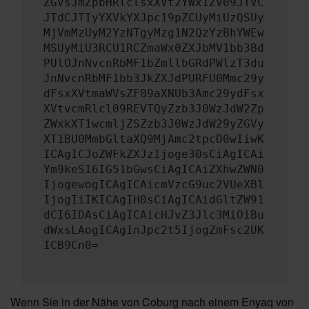
ZGVsJmZpbHRlclsxXVt2YWx1ZV09JTVC
JTdCJTIyYXVkYXJpc19pZCUyMiUzQSUy
MjVmMzUyM2YzNTgyMzg1N2QzYzBhYWEw
MSUyMiU3RCU1RCZmaWx0ZXJbMV1bb3Bd
PUlOJnNvcnRbMF1bZmllbGRdPWlzT3du
JnNvcnRbMF1bb3JkZXJdPURFU0Mmc29y
dFsxXVtmaWVsZF09aXNUb3Amc29ydFsx
XVtvcmRlcl09REVTQyZzb3J0WzJdW2Zp
ZWxkXT1wcmljZSZzb3J0WzJdW29yZGVy
XT1BU0MmbGltaXQ9MjAmc2tpcD0wIiwK
ICAgICJoZWFkZXJzIjoge30sCiAgICAi
Ym9keSI6IG51bGwsCiAgICAiZXhwZWN0
IjogewogICAgICAicmVzcG9uc2VUeXBl
IjogIiIKICAgIH0sCiAgICAidGltZW91
dCI6IDAsCiAgICAicHJvZ3Jlc3MiOiBu
dWxsLAogICAgInJpc2t5IjogZmFsc2UK
ICB9Cn0=
Wenn Sie in der Nähe von Coburg nach einem Enyaq von