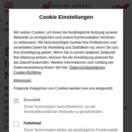
0
Zum
MENÜ
Hauptinhalt
Cookie Einstellungen
springen
Startseite
Coburg
Škoda
Škoda Enyaq Fahrzeuge für Coburg bei
Motor-Nützel
Wir nutzen Cookies, um Ihnen die bestmögliche Nutzung unserer
Webseite zu ermöglichen und unsere Kommunikation mit Ihnen
zu verbessern. Wir berücksichtigen hierbei Ihre Präferenzen und
Škoda Enyaq Fahrzeuge
verarbeiten Daten für Marketing und Statistiken nur, wenn Sie uns
Ihre Einwilligung geben. Wenn Sie zu einem späteren Zeitpunkt
für Coburg bei Motor-
Ihre Meinung ändern, können Sie die Einwilligung jederzeit für
die Zukunft widerrufen. Weitere Informationen zum Umfang der
Datenverarbeitung finden Sie hier:
Datenschutzerklärung
,
Nützel
Cookie-Richtlinie
.
Impressum
Wenn Sie in der Nähe von Coburg auf der Suche nach
Folgende Kategorien von Cookies werden von uns eingesetzt:
einem Fahrzeug sind, das Leistung, Stil und Komfort
perfekt vereint, dann ist der Enyaq von Škoda bei Motor-
Essentiell
Nützel die ideale Wahl für Sie. Seit über 90 Jahren sind wir
Diese Technologien sind erforderlich, um die
Kernfunktionalität der Webseite zu gewährleisten.
Ihr vertrauenswürdiges Škoda Autohaus in der Nähe von
Coburg und bieten Ihnen eine umfassende Auswahl an
Funktional
Enyaq Fahrzeugen, die all Ihre Erwartungen erfüllen
Diese Technologien bieten die bestmögliche Funktionalität