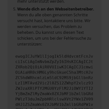
mehr unterstützt werden.
Wende dich an den Webseitenbetreiber.
Wenn du alle oben genannten Schritte
versucht hast, kontaktiere uns bitte. Wir
werden versuchen, das Problem zu
beheben. Du kannst uns diesen Text
schicken, um uns bei der Fehlersuche zu
unterstützen:
ewogICJuYW1lIjogIk5ldHdvcmtFcnJv
ciIsCiAgImNvbmZpZyI6IHsKICAgICJt
ZXRob2QiOiAiR0VUIiwKICAgICJ1cmwi
OiAiaHR0cHM6Ly9hcGkueC5ha3MtcHJv
ZC5hdWRhcmlzLm5ldC92MS9jbGllbnRz
LzI1MTAvd2Vic2l0ZS12ZWhpY2xlcz93
ZWJzaXRlPTY2MGU0YzFlM2JiOWY1YTI2
YjBmZmZlMyZmaWx0ZXJbMF1bZmllbGRd
PWlzT3duJmZpbHRlclswXVt2YWx1ZV09
dHJ1ZSZmaWx0ZXJbMV1bZmllbGRdPW1v