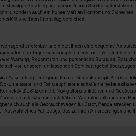
stklassiger Beratung und persönlichem Service unterstützen. Die
hnik, sondern auch ein hohes Maß an Komfort und Sicherheit. 
 erfüllt und Ihren Fahralltag bereichert.
ervorragend erreichbar und bietet Ihnen eine bequeme Anlaufste
n oder eine Tageszulassung interessieren – wir sind immer in 
wie Wartung, Reparaturen und persönliche Beratung. Besuchen 
ie sich von unserem umfassenden Serviceangebot überzeugen un
sich Ausstattung, Designmerkmale, Bedienkonzept, Karosserie
 Dokumentation und Fahrzeughistorie schaffen eine belastbare 
onnektivität, Sitzkomfort, Navigationsfunktionen und Gepäckra
nen je nach Baujahr auch frühere Varianten mit anderem Rau
net sich auch als Gebrauchtwagen für Stadt, Pendelstrecken un
der Auswahl eines Fahrzeugs, das zu Ihren Anforderungen und I