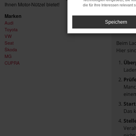
Technologien eingesetzt, die v
Ihnen Motor-Nützel bietet!
die für Ihre Interessen relevant s
Marken
Audi
Speichern
FEH
Toyota
VW
Seat
Beim Lad
Škoda
Hier sin
MG
Über
CUPRA
Laden
Prüf
Manch
einem
Start
Das 
Stell
Veral
nicht