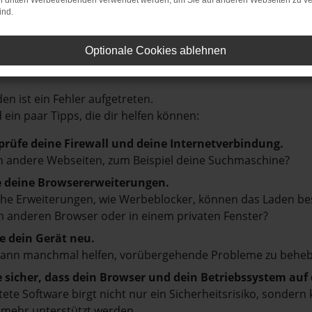
on dritten Werbetreibenden verwendet werden, um Sie auf anderen Webseiten zu ve
ind.
Optionale Cookies ablehnen
LER: NETWORK ERROR
en ist ein Fehler aufgetreten.
d ein paar Tipps, die dir helfen können:
prüfe deine Firewall und deine Internetverbindung.
 andere Webseiten, zum Beispiel deine Suchmaschine?
e deine Browsererweiterungen.
e Erweiterungen, wie Werbeblocker, können das Laden besti
 anderen Browser oder in einem privaten Fenster?
e dein Gerät neu.
kann manchmal helfen, vorübergehende Probleme zu beheb
e sicher, dass dein Browser und dein Betriebssystem au
tete Software birgt nicht nur ein Sicherheitsrisiko, sonde
 mehr unterstützt werden.