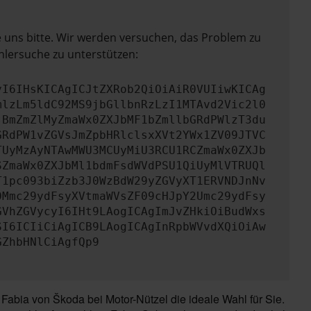
e uns bitte. Wir werden versuchen, das Problem zu
hlersuche zu unterstützen:
yI6IHsKICAgICJtZXRob2QiOiAiR0VUIiwKICAg
mlzLm5ldC92MS9jbGllbnRzLzI1MTAvd2Vic2l0
jBmZmZlMyZmaWx0ZXJbMF1bZmllbGRdPWlzT3du
GRdPW1vZGVsJmZpbHRlclsxXVt2YWx1ZV09JTVC
TUyMzAyNTAwMWU3MCUyMiU3RCU1RCZmaWx0ZXJb
SZmaWx0ZXJbMl1bdmFsdWVdPSU1QiUyMlVTRUQl
T1pc093biZzb3J0WzBdW29yZGVyXT1ERVNDJnNv
0Mmc29ydFsyXVtmaWVsZF09cHJpY2Umc29ydFsy
GVhZGVycyI6IHt9LAogICAgImJvZHkiOiBudWxs
SI6ICIiCiAgICB9LAogICAgInRpbWVvdXQiOiAw
GZhbHNlCiAgfQp9
abia von Škoda bei Motor-Nützel die ideale Wahl für Sie.