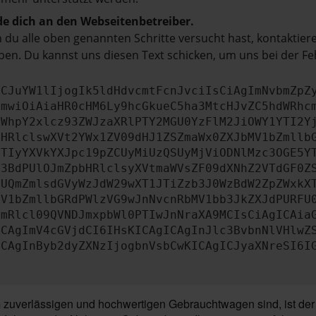
e dich an den Webseitenbetreiber.
du alle oben genannten Schritte versucht hast, kontaktier
en. Du kannst uns diesen Text schicken, um uns bei der Fe
ICJuYW1lIjogIk5ldHdvcmtFcnJvciIsCiAgImNvbmZpZ
cmwiOiAiaHR0cHM6Ly9hcGkueC5ha3MtcHJvZC5hdWRhc
ZWhpY2xlcz93ZWJzaXRlPTY2MGU0YzFlM2JiOWY1YTI2Y
bHRlclswXVt2YWx1ZV09dHJ1ZSZmaWx0ZXJbMV1bZmllb
JTIyYXVkYXJpc19pZCUyMiUzQSUyMjViODNlMzc3OGE5Y
b3BdPUlOJmZpbHRlclsyXVtmaWVsZF09dXNhZ2VTdGF0Z
NUQmZmlsdGVyWzJdW29wXT1JTiZzb3J0WzBdW2ZpZWxkX
MV1bZmllbGRdPWlzVG9wJnNvcnRbMV1bb3JkZXJdPURFU
cmRlcl09QVNDJmxpbWl0PTIwJnNraXA9MCIsCiAgICAia
ICAgImV4cGVjdCI6IHsKICAgICAgInJlc3BvbnNlVHlwZ
ICAgInByb2dyZXNzIjogbnVsbCwKICAgICJyaXNreSI6I
uverlässigen und hochwertigen Gebrauchtwagen sind, ist der F