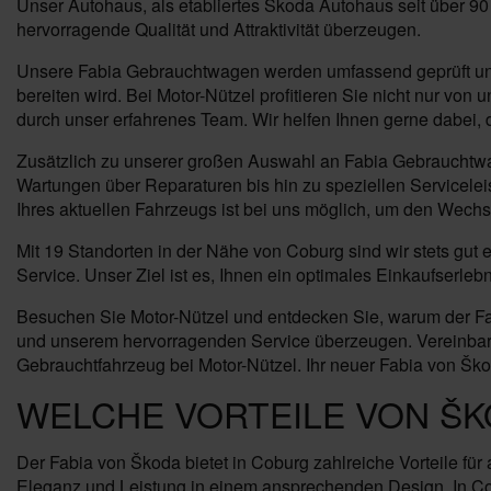
Unser Autohaus, als etabliertes Škoda Autohaus seit über 90
hervorragende Qualität und Attraktivität überzeugen.
Unsere Fabia Gebrauchtwagen werden umfassend geprüft und 
bereiten wird. Bei Motor-Nützel profitieren Sie nicht nur 
durch unser erfahrenes Team. Wir helfen Ihnen gerne dabei, 
Zusätzlich zu unserer großen Auswahl an Fabia Gebrauchtwag
Wartungen über Reparaturen bis hin zu speziellen Servicelei
Ihres aktuellen Fahrzeugs ist bei uns möglich, um den Wech
Mit 19 Standorten in der Nähe von Coburg sind wir stets gut
Service. Unser Ziel ist es, Ihnen ein optimales Einkaufserl
Besuchen Sie Motor-Nützel und entdecken Sie, warum der Fab
und unserem hervorragenden Service überzeugen. Vereinbaren
Gebrauchtfahrzeug bei Motor-Nützel. Ihr neuer Fabia von Škod
WELCHE VORTEILE VON ŠK
Der Fabia von Škoda bietet in Coburg zahlreiche Vorteile fü
Eleganz und Leistung in einem ansprechenden Design. In Cob