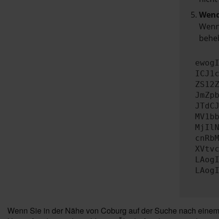
Wend
Wenn 
beheb
ewog
ICJ1
ZS12
JmZp
JTdC
MV1b
MjIl
cnRb
XVtv
LAog
LAog
Wenn Sie in der Nähe von Coburg auf der Suche nach einem z