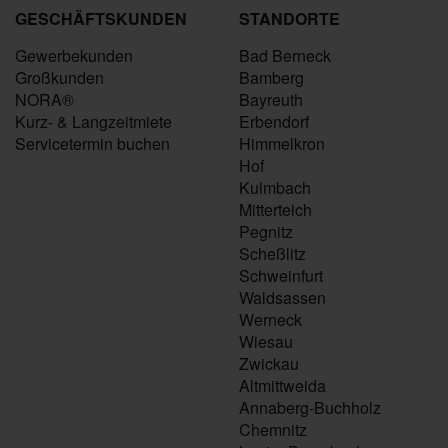
GESCHÄFTSKUNDEN
STANDORTE
Gewerbekunden
Bad Berneck
Großkunden
Bamberg
NORA®
Bayreuth
Kurz- & Langzeitmiete
Erbendorf
Servicetermin buchen
Himmelkron
Hof
Kulmbach
Mitterteich
Pegnitz
Scheßlitz
Schweinfurt
Waldsassen
Werneck
Wiesau
Zwickau
Altmittweida
Annaberg-Buchholz
Chemnitz