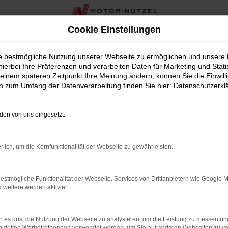
Cookie Einstellungen
ür Coburg
ie bestmögliche Nutzung unserer Webseite zu ermöglichen und unsere
hierbei Ihre Präferenzen und verarbeiten Daten für Marketing und Stati
 für Coburg
einem späteren Zeitpunkt Ihre Meinung ändern, können Sie die Einwillig
en zum Umfang der Datenverarbeitung finden Sie hier:
Datenschutzerkl
ahrzeug suchen, das Ihnen Qualität und Wertigkeit bietet, dan
ohaus in der Nähe von Coburg seit über 90 Jahren, bieten wir Ih
en von uns eingesetzt:
tät bestechen.
rstklassigem Zustand, sodass Sie sich auf ein Fahrzeug verlas
rlich, um die Kernfunktionalität der Webseite zu gewährleisten.
fnissen und Ihrem Budget passt. Unsere umfassende Beratung ste
estmögliche Funktionalität der Webseite. Services von Drittanbietern wie Google 
en wir Ihnen in der Nähe von Coburg auch zahlreiche zusätzli
eitere werden aktiviert.
entes Team steht Ihnen zur Seite, um sicherzustellen, dass Ihr
ia von Škoda als Gebrauchtwagen die perfekte Wahl für Coburg
 es uns, die Nutzung der Webseite zu analysieren, um die Leistung zu messen u
 ideales Fahrzeug. Vereinbaren Sie eine Probefahrt oder einen 