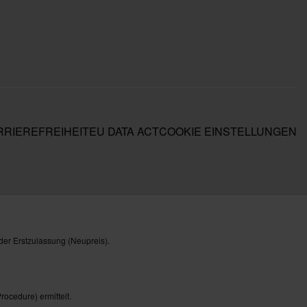
RIEREFREIHEIT
EU DATA ACT
COOKIE EINSTELLUNGEN
der Erstzulassung (Neupreis).
cedure) ermittelt.