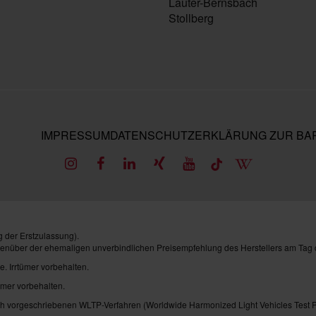
Lauter-Bernsbach
Stollberg
IMPRESSUM
DATENSCHUTZ
ERKLÄRUNG ZUR BAR
 der Erstzulassung).
genüber der ehemaligen unverbindlichen Preisempfehlung des Herstellers am Tag 
e. Irrtümer vorbehalten.
ümer vorbehalten.
vorgeschriebenen WLTP-Verfahren (Worldwide Harmonized Light Vehicles Test Pro