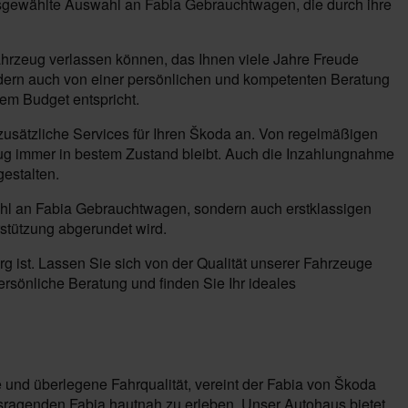
ausgewählte Auswahl an Fabia Gebrauchtwagen, die durch ihre
hrzeug verlassen können, das Ihnen viele Jahre Freude
ndern auch von einer persönlichen und kompetenten Beratung
rem Budget entspricht.
usätzliche Services für Ihren Škoda an. Von regelmäßigen
zeug immer in bestem Zustand bleibt. Auch die Inzahlungnahme
estalten.
wahl an Fabia Gebrauchtwagen, sondern auch erstklassigen
rstützung abgerundet wird.
 ist. Lassen Sie sich von der Qualität unserer Fahrzeuge
rsönliche Beratung und finden Sie Ihr ideales
e und überlegene Fahrqualität, vereint der Fabia von Škoda
sragenden Fabia hautnah zu erleben. Unser Autohaus bietet