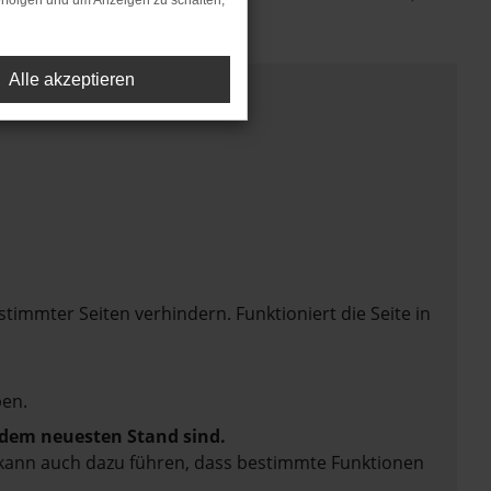
rfolgen und um Anzeigen zu schalten,
Alle akzeptieren
mmter Seiten verhindern. Funktioniert die Seite in
en.
f dem neuesten Stand sind.
rn kann auch dazu führen, dass bestimmte Funktionen