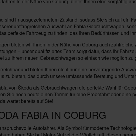
 Jahren in der Nähe von Coburg, bietet Ihnen eine sorgfältig 
sind in ausgezeichnetem Zustand, sodass Sie sich auf ein Fa
von unserer umfangreichen Auswahl an Fabia Gebrauchtwagen, so
das perfekte Fahrzeug zu finden, das Ihren Bedürfnissen und Ih
en bieten wir Ihnen in der Nähe von Coburg auch zahlreiche z
stungen – unser qualifiziertes Team sorgt dafür, dass Ihr Fahr
sel zu Ihrem neuen Gebrauchtwagen so einfach wie möglich zu g
 erreichbar und bieten Ihnen nicht nur eine hervorragende Aus
ebnis zu bieten, das durch unsere umfassende Beratung und Unte
ia von Škoda als Gebrauchtwagen die perfekte Wahl für Coburg
 Sie noch heute einen Termin für eine Probefahrt oder eine pe
a wartet bereits auf Sie!
ODA FABIA IN COBURG
r anspruchsvolle Autofahrer. Als Symbol für moderne Technologi
urg haben Sie bei Motor-Nützel die Möglichkeit, diesen herau