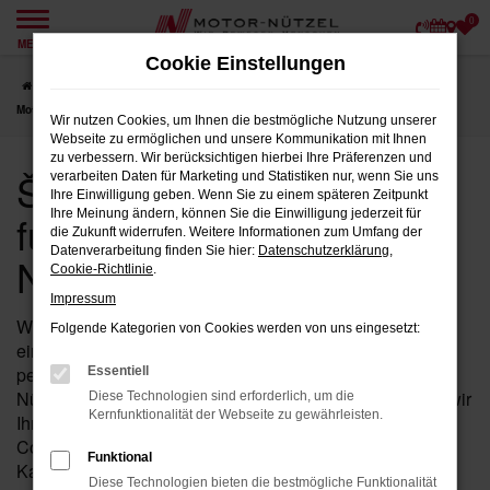
0
Zum
MENÜ
Hauptinhalt
Cookie Einstellungen
springen
Startseite
Coburg
Škoda
Škoda Kamiq Fahrzeuge für Coburg bei
Motor-Nützel
Wir nutzen Cookies, um Ihnen die bestmögliche Nutzung unserer
Webseite zu ermöglichen und unsere Kommunikation mit Ihnen
zu verbessern. Wir berücksichtigen hierbei Ihre Präferenzen und
Škoda Kamiq Fahrzeuge
verarbeiten Daten für Marketing und Statistiken nur, wenn Sie uns
Ihre Einwilligung geben. Wenn Sie zu einem späteren Zeitpunkt
für Coburg bei Motor-
Ihre Meinung ändern, können Sie die Einwilligung jederzeit für
die Zukunft widerrufen. Weitere Informationen zum Umfang der
Datenverarbeitung finden Sie hier:
Datenschutzerklärung
,
Nützel
Cookie-Richtlinie
.
Impressum
Wenn Sie in der Nähe von Coburg auf der Suche nach
Folgende Kategorien von Cookies werden von uns eingesetzt:
einem Fahrzeug sind, das Leistung, Stil und Komfort
perfekt vereint, dann ist der Kamiq von Škoda bei Motor-
Essentiell
Nützel die ideale Wahl für Sie. Seit über 90 Jahren sind wir
Diese Technologien sind erforderlich, um die
Kernfunktionalität der Webseite zu gewährleisten.
Ihr vertrauenswürdiges Škoda Autohaus in der Nähe von
Coburg und bieten Ihnen eine umfassende Auswahl an
Funktional
Kamiq Fahrzeugen, die all Ihre Erwartungen erfüllen
Diese Technologien bieten die bestmögliche Funktionalität