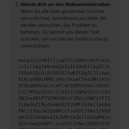
Wende dich an den Webseitenbetreiber.
Wenn du alle oben genannten Schritte
versucht hast, kontaktiere uns bitte. Wir
werden versuchen, das Problem zu
beheben. Du kannst uns diesen Text
schicken, um uns bei der Fehlersuche zu
unterstützen:
ewogICJuYW1lIjogIk5ldHdvcmtFcnJv
ciIsCiAgImNvbmZpZyI6IHsKICAgICJt
ZXRob2QiOiAiR0VUIiwKICAgICJ1cmwi
OiAiaHR0cHM6Ly9hcGkueC5ha3MtcHJv
ZC5hdWRhcmlzLm5ldC92MS9jbGllbnRz
LzI1MTAvd2Vic2l0ZS12ZWhpY2xlcz93
ZWJzaXRlPTY2MGU0YzFlM2JiOWY1YTI2
YjBmZmZlMyZmaWx0ZXJbMF1bZmllbGRd
PWlzT3duJmZpbHRlclswXVt2YWx1ZV09
dHJ1ZSZmaWx0ZXJbMV1bZmllbGRdPW1v
ZGVsJmZpbHRlclsxXVt2YWx1ZV09JTVC