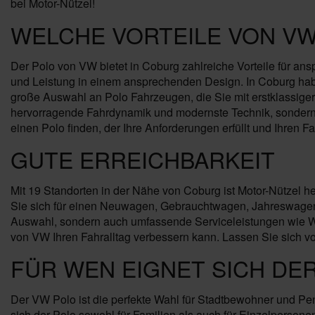
bei Motor-Nützel!
WELCHE VORTEILE VON VW
Der Polo von VW bietet in Coburg zahlreiche Vorteile für an
und Leistung in einem ansprechenden Design. In Coburg habe
große Auswahl an Polo Fahrzeugen, die Sie mit erstklassiger 
hervorragende Fahrdynamik und modernste Technik, sondern a
einen Polo finden, der Ihre Anforderungen erfüllt und Ihren Fa
GUTE ERREICHBARKEIT
Mit 19 Standorten in der Nähe von Coburg ist Motor-Nützel h
Sie sich für einen Neuwagen, Gebrauchtwagen, Jahreswagen o
Auswahl, sondern auch umfassende Serviceleistungen wie Wa
von VW Ihren Fahralltag verbessern kann. Lassen Sie sich v
FÜR WEN EIGNET SICH DE
Der VW Polo ist die perfekte Wahl für Stadtbewohner und Pe
sich der Polo sowohl für Familien als auch für Einzelpersonen, 