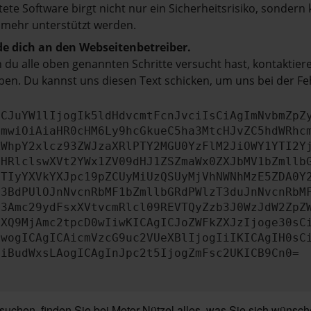
tete Software birgt nicht nur ein Sicherheitsrisiko, sonde
 mehr unterstützt werden.
e dich an den Webseitenbetreiber.
du alle oben genannten Schritte versucht hast, kontaktier
en. Du kannst uns diesen Text schicken, um uns bei der Fe
ICJuYW1lIjogIk5ldHdvcmtFcnJvciIsCiAgImNvbmZpZ
cmwiOiAiaHR0cHM6Ly9hcGkueC5ha3MtcHJvZC5hdWRhc
ZWhpY2xlcz93ZWJzaXRlPTY2MGU0YzFlM2JiOWY1YTI2Y
bHRlclswXVt2YWx1ZV09dHJ1ZSZmaWx0ZXJbMV1bZmllb
JTIyYXVkYXJpc19pZCUyMiUzQSUyMjVhNWNhMzE5ZDA0Y
b3BdPUlOJnNvcnRbMF1bZmllbGRdPWlzT3duJnNvcnRbM
b3Amc29ydFsxXVtvcmRlcl09REVTQyZzb3J0WzJdW2ZpZ
aXQ9MjAmc2tpcD0wIiwKICAgICJoZWFkZXJzIjoge30sC
ewogICAgICAicmVzcG9uc2VUeXBlIjogIiIKICAgIH0sC
OiBudWxsLAogICAgInJpc2t5IjogZmFsc2UKICB9Cn0=
chen, finden Sie bei Motor-Nützel alles, was Sie sich wünsc