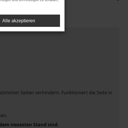
rfolgen und um Anzeigen zu schalten,
Alle akzeptieren
mmter Seiten verhindern. Funktioniert die Seite in
en.
f dem neuesten Stand sind.