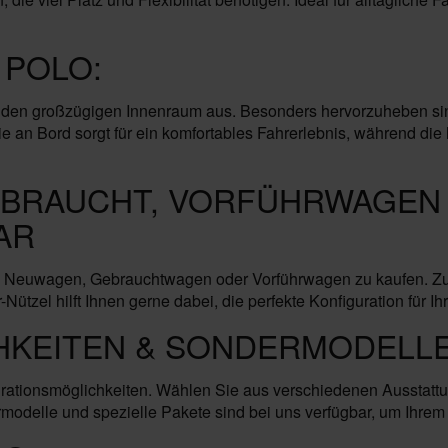
 POLO:
den großzügigen Innenraum aus. Besonders hervorzuheben sind 
ie an Bord sorgt für ein komfortables Fahrerlebnis, während di
EBRAUCHT, VORFÜHRWAGEN 
AR
ls Neuwagen, Gebrauchtwagen oder Vorführwagen zu kaufen. Zud
ützel hilft Ihnen gerne dabei, die perfekte Konfiguration für Ih
HKEITEN & SONDERMODELLE
gurationsmöglichkeiten. Wählen Sie aus verschiedenen Ausstatt
delle und spezielle Pakete sind bei uns verfügbar, um Ihrem F