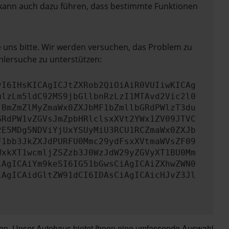
rn kann auch dazu führen, dass bestimmte Funktionen
e uns bitte. Wir werden versuchen, das Problem zu
hlersuche zu unterstützen:
yI6IHsKICAgICJtZXRob2QiOiAiR0VUIiwKICAg
mlzLm5ldC92MS9jbGllbnRzLzI1MTAvd2Vic2l0
jBmZmZlMyZmaWx0ZXJbMF1bZmllbGRdPWlzT3du
GRdPW1vZGVsJmZpbHRlclsxXVt2YWx1ZV09JTVC
2E5MDg5NDViYjUxYSUyMiU3RCU1RCZmaWx0ZXJb
F1bb3JkZXJdPURFU0Mmc29ydFsxXVtmaWVsZF09
WxkXT1wcmljZSZzb3J0WzJdW29yZGVyXT1BU0Mm
iAgICAiYm9keSI6IG51bGwsCiAgICAiZXhwZWN0
iAgICAidGltZW91dCI6IDAsCiAgICAicHJvZ3Jl
hen. Unser Autohaus bietet Ihnen eine umfassende Auswahl