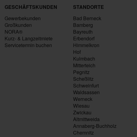
GESCHÄFTSKUNDEN
STANDORTE
Gewerbekunden
Bad Berneck
Großkunden
Bamberg
NORA®
Bayreuth
Kurz- & Langzeitmiete
Erbendorf
Servicetermin buchen
Himmelkron
Hof
Kulmbach
Mitterteich
Pegnitz
Scheßlitz
Schweinfurt
Waldsassen
Werneck
Wiesau
Zwickau
Altmittweida
Annaberg-Buchholz
Chemnitz