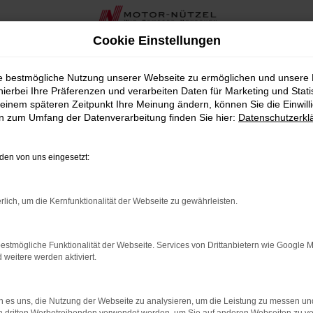
Cookie Einstellungen
ie bestmögliche Nutzung unserer Webseite zu ermöglichen und unsere
hierbei Ihre Präferenzen und verarbeiten Daten für Marketing und Stati
 bei Motor-Nützel
einem späteren Zeitpunkt Ihre Meinung ändern, können Sie die Einwillig
en zum Umfang der Datenverarbeitung finden Sie hier:
Datenschutzerkl
hrzeug sind, das Leistung, Stil und Komfort perfekt vereint, da
W Autohaus in der Nähe von Coburg und bieten Ihnen eine umfa
en von uns eingesetzt:
 exzellente Fahrdynamik und elegantes Design. Bei Motor-Nütz
rlich, um die Kernfunktionalität der Webseite zu gewährleisten.
 eine persönliche und umfassende Beratung unseres erfahrenen
estmögliche Funktionalität der Webseite. Services von Drittanbietern wie Google 
ieten wir Ihnen in der Nähe von Coburg zahlreiche zusätzliche
eitere werden aktiviert.
lles aus einer Hand. Unser Ziel ist es, Ihnen nicht nur beim Fa
 es uns, die Nutzung der Webseite zu analysieren, um die Leistung zu messen u
r Polo von VW die perfekte Wahl für Coburg ist. Lassen Sie si