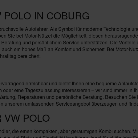
 POLO IN COBURG
spruchsvolle Autofahrer. Als Symbol für moderne Technologie un
n Sie bei Motor-Nützel die Möglichkeit, diesen herausragende
Beratung und persönlichem Service unterstützen. Die Vorteile des
uch ein hohes Maß an Komfort und Sicherheit. Bei Motor-Nütze
hralltag bereichert.
ervorragend erreichbar und bietet Ihnen eine bequeme Anlaufste
der eine Tageszulassung interessieren – wir sind immer in Ihr
rtung, Reparaturen und persönliche Beratung. Besuchen Sie Mo
on unserem umfassenden Serviceangebot überzeugen und finden 
R VW POLO
ndler, die einen kompakten, aber geräumigen Kombi suchen. Mi
die viel Platz und Flexibilität benötigen. Ideal für alltägliche 