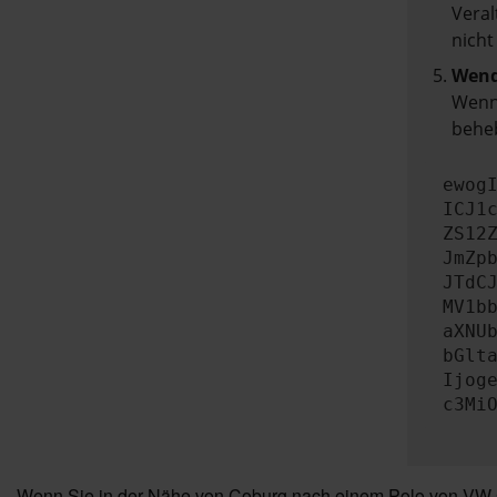
Veral
nicht
Wend
Wenn 
beheb
ewog
ICJ1
ZS12
JmZp
JTdC
MV1b
aXNU
bGlt
Ijog
c3Mi
Wenn Sie in der Nähe von Coburg nach einem Polo von VW su