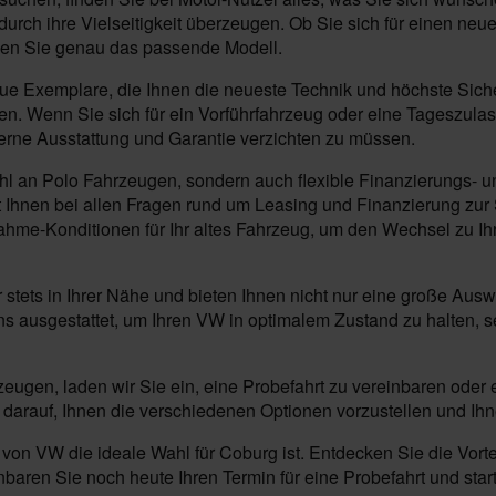
durch ihre Vielseitigkeit überzeugen. Ob Sie sich für einen neu
nden Sie genau das passende Modell.
Exemplare, die Ihnen die neueste Technik und höchste Sicherh
ieten. Wenn Sie sich für ein Vorführfahrzeug oder eine Tageszu
erne Ausstattung und Garantie verzichten zu müssen.
ahl an Polo Fahrzeugen, sondern auch flexible Finanzierungs- un
Ihnen bei allen Fragen rund um Leasing und Finanzierung zur Se
nahme-Konditionen für Ihr altes Fahrzeug, um den Wechsel zu I
r stets in Ihrer Nähe und bieten Ihnen nicht nur eine große A
s ausgestattet, um Ihren VW in optimalem Zustand zu halten, 
eugen, laden wir Sie ein, eine Probefahrt zu vereinbaren oder 
darauf, Ihnen die verschiedenen Optionen vorzustellen und Ihn
von VW die ideale Wahl für Coburg ist. Entdecken Sie die Vorte
baren Sie noch heute Ihren Termin für eine Probefahrt und star