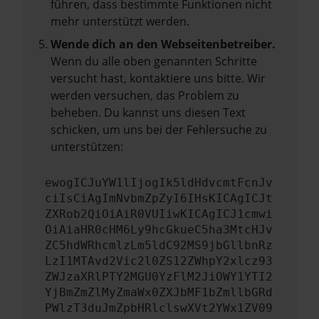
führen, dass bestimmte Funktionen nicht
mehr unterstützt werden.
Wende dich an den Webseitenbetreiber.
Wenn du alle oben genannten Schritte
versucht hast, kontaktiere uns bitte. Wir
werden versuchen, das Problem zu
beheben. Du kannst uns diesen Text
schicken, um uns bei der Fehlersuche zu
unterstützen:
ewogICJuYW1lIjogIk5ldHdvcmtFcnJv
ciIsCiAgImNvbmZpZyI6IHsKICAgICJt
ZXRob2QiOiAiR0VUIiwKICAgICJ1cmwi
OiAiaHR0cHM6Ly9hcGkueC5ha3MtcHJv
ZC5hdWRhcmlzLm5ldC92MS9jbGllbnRz
LzI1MTAvd2Vic2l0ZS12ZWhpY2xlcz93
ZWJzaXRlPTY2MGU0YzFlM2JiOWY1YTI2
YjBmZmZlMyZmaWx0ZXJbMF1bZmllbGRd
PWlzT3duJmZpbHRlclswXVt2YWx1ZV09