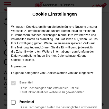
0
Zum
MENÜ
Hauptinhalt
Cookie Einstellungen
springen
Startseite
Coburg
VW
VW T-Roc
VW T-Roc Gebrauchtwagen für
Coburg
Wir nutzen Cookies, um Ihnen die bestmögliche Nutzung unserer
Webseite zu ermöglichen und unsere Kommunikation mit Ihnen
zu verbessern. Wir berücksichtigen hierbei Ihre Präferenzen und
VW T-Roc
verarbeiten Daten für Marketing und Statistiken nur, wenn Sie uns
Ihre Einwilligung geben. Wenn Sie zu einem späteren Zeitpunkt
Gebrauchtwagen für
Ihre Meinung ändern, können Sie die Einwilligung jederzeit für
die Zukunft widerrufen. Weitere Informationen zum Umfang der
Datenverarbeitung finden Sie hier:
Datenschutzerklärung
,
Coburg
Cookie-Richtlinie
.
Impressum
Wenn Sie in der Nähe von Coburg nach einem
Folgende Kategorien von Cookies werden von uns eingesetzt:
zuverlässigen Fahrzeug suchen, das Ihnen Qualität und
Wertigkeit bietet, dann ist ein T-Roc von VW als
Essentiell
Gebrauchtwagen bei Motor-Nützel die ideale Wahl für Sie.
Diese Technologien sind erforderlich, um die
Kernfunktionalität der Webseite zu gewährleisten.
Als Ihr erfahrenes VW Autohaus in der Nähe von Coburg
seit über 90 Jahren, bieten wir Ihnen eine sorgfältig
Funktional
ausgewählte Palette an T-Roc Gebrauchtwagen, die durch
Diese Technologien bieten die bestmögliche Funktionalität