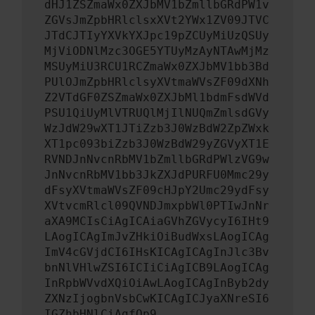
dHJ1ZSZmaWx0ZXJbMV1bZmllbGRdPW1v
ZGVsJmZpbHRlclsxXVt2YWx1ZV09JTVC
JTdCJTIyYXVkYXJpc19pZCUyMiUzQSUy
MjViODNlMzc3OGE5YTUyMzAyNTAwMjMz
MSUyMiU3RCU1RCZmaWx0ZXJbMV1bb3Bd
PUlOJmZpbHRlclsyXVtmaWVsZF09dXNh
Z2VTdGF0ZSZmaWx0ZXJbMl1bdmFsdWVd
PSU1QiUyMlVTRUQlMjIlNUQmZmlsdGVy
WzJdW29wXT1JTiZzb3J0WzBdW2ZpZWxk
XT1pc093biZzb3J0WzBdW29yZGVyXT1E
RVNDJnNvcnRbMV1bZmllbGRdPWlzVG9w
JnNvcnRbMV1bb3JkZXJdPURFU0Mmc29y
dFsyXVtmaWVsZF09cHJpY2Umc29ydFsy
XVtvcmRlcl09QVNDJmxpbWl0PTIwJnNr
aXA9MCIsCiAgICAiaGVhZGVycyI6IHt9
LAogICAgImJvZHkiOiBudWxsLAogICAg
ImV4cGVjdCI6IHsKICAgICAgInJlc3Bv
bnNlVHlwZSI6ICIiCiAgICB9LAogICAg
InRpbWVvdXQiOiAwLAogICAgInByb2dy
ZXNzIjogbnVsbCwKICAgICJyaXNreSI6
IGZhbHNlCiAgfQp9