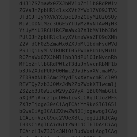
dHJ1ZSZmaWx0ZXJbMV1bZmllbGRdPW1v
ZGVsJmZpbHRlclsxXVt2YWx1ZV09JTVC
JTdCJTIyYXVkYXJpc19pZCUyMiUzQSUy
MjViODNlMzc3OGE5YTUyMzAyNTAwMjM3
YiUyMiU3RCU1RCZmaWx0ZXJbMV1bb3Bd
PUlOJmZpbHRlclsyXVtmaWVsZF09dXNh
Z2VTdGF0ZSZmaWx0ZXJbMl1bdmFsdWVd
PSU1QiUyMlVTRURfT05FWUVBUiUyMiU1
RCZmaWx0ZXJbMl1bb3BdPUlOJnNvcnRb
MF1bZmllbGRdPWlzT3duJnNvcnRbMF1b
b3JkZXJdPURFU0Mmc29ydFsxXVtmaWVs
ZF09aXNUb3Amc29ydFsxXVtvcmRlcl09
REVTQyZzb3J0WzJdW2ZpZWxkXT1wcmlj
ZSZzb3J0WzJdW29yZGVyXT1BU0MmbGlt
aXQ9MjAmc2tpcD0wIiwKICAgICJoZWFk
ZXJzIjoge30sCiAgICAiYm9keSI6IG51
bGwsCiAgICAiZXhwZWN0IjogewogICAg
ICAicmVzcG9uc2VUeXBlIjogIiIKICAg
IH0sCiAgICAidGltZW91dCI6IDAsCiAg
ICAicHJvZ3Jlc3MiOiBudWxsLAogICAg