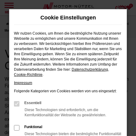
0
Zum
MENÜ
Hauptinhalt
Cookie Einstellungen
springen
Startseite
Coburg
VW
VW Touran
VW Jahreswagen für Coburg bei
Motor-Nützel
Wir nutzen Cookies, um Ihnen die bestmögliche Nutzung unserer
Webseite zu ermöglichen und unsere Kommunikation mit Ihnen
zu verbessern. Wir berücksichtigen hierbei Ihre Präferenzen und
VW Jahreswagen für
verarbeiten Daten für Marketing und Statistiken nur, wenn Sie uns
Ihre Einwilligung geben. Wenn Sie zu einem späteren Zeitpunkt
Coburg bei Motor-Nützel
Ihre Meinung ändern, können Sie die Einwilligung jederzeit für
die Zukunft widerrufen. Weitere Informationen zum Umfang der
Datenverarbeitung finden Sie hier:
Datenschutzerklärung
,
Cookie-Richtlinie
.
Wenn Sie in der Nähe von Coburg nach einem fast neuen
Impressum
Fahrzeug suchen, das Ihnen sowohl hohe Qualität als
auch einen attraktiven Preis bietet, ist der Touran von VW
Folgende Kategorien von Cookies werden von uns eingesetzt:
als Jahreswagen bei Motor-Nützel die perfekte Wahl für
Essentiell
Sie. Seit über 90 Jahren sind wir Ihr zuverlässiges VW
Diese Technologien sind erforderlich, um die
Autohaus in der Nähe von Coburg und bieten Ihnen eine
Kernfunktionalität der Webseite zu gewährleisten.
exklusive Auswahl an Touran Jahreswagen, die nahezu
alle Vorteile eines Neuwagens bieten – jedoch zu einem
Funktional
deutlich günstigeren Preis.
Diese Technologien bieten die bestmögliche Funktionalität