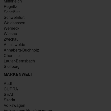
Mitterteich
Pegnitz
Scheßlitz
Schweinfurt
Waldsassen
Werneck
Wiesau
Zwickau
Altmittweida
Annaberg-Buchholz
Chemnitz
Lauter-Bernsbach
Stollberg
MARKENWELT
Audi
CUPRA
SEAT
Škoda
Volkswagen
Volkswagen Nutzfahrzeuge