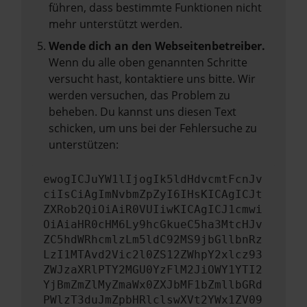
führen, dass bestimmte Funktionen nicht
mehr unterstützt werden.
Wende dich an den Webseitenbetreiber.
Wenn du alle oben genannten Schritte
versucht hast, kontaktiere uns bitte. Wir
werden versuchen, das Problem zu
beheben. Du kannst uns diesen Text
schicken, um uns bei der Fehlersuche zu
unterstützen:
ewogICJuYW1lIjogIk5ldHdvcmtFcnJv
ciIsCiAgImNvbmZpZyI6IHsKICAgICJt
ZXRob2QiOiAiR0VUIiwKICAgICJ1cmwi
OiAiaHR0cHM6Ly9hcGkueC5ha3MtcHJv
ZC5hdWRhcmlzLm5ldC92MS9jbGllbnRz
LzI1MTAvd2Vic2l0ZS12ZWhpY2xlcz93
ZWJzaXRlPTY2MGU0YzFlM2JiOWY1YTI2
YjBmZmZlMyZmaWx0ZXJbMF1bZmllbGRd
PWlzT3duJmZpbHRlclswXVt2YWx1ZV09