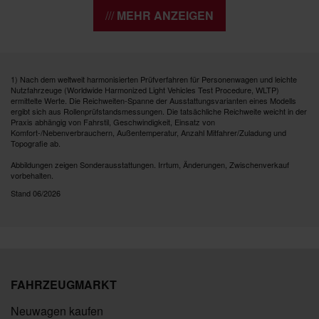
MEHR ANZEIGEN
1) Nach dem weltweit harmonisierten Prüfverfahren für Personenwagen und leichte
Nutzfahrzeuge (Worldwide Harmonized Light Vehicles Test Procedure, WLTP)
ermittelte Werte. Die Reichweiten-Spanne der Ausstattungsvarianten eines Modells
ergibt sich aus Rollenprüfstandsmessungen. Die tatsächliche Reichweite weicht in der
Praxis abhängig von Fahrstil, Geschwindigkeit, Einsatz von
Komfort-/Nebenverbrauchern, Außentemperatur, Anzahl Mitfahrer/Zuladung und
Topografie ab.
Abbildungen zeigen Sonderausstattungen. Irrtum, Änderungen, Zwischenverkauf
vorbehalten.
Stand 06/2026
FAHRZEUGMARKT
Neuwagen kaufen