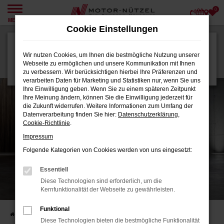
0
Zum
MENÜ
Hauptinhalt
Cookie Einstellungen
springen
CUPRA Hybrid Modelle
Wir nutzen Cookies, um Ihnen die bestmögliche Nutzung unserer
Webseite zu ermöglichen und unsere Kommunikation mit Ihnen
Welche Hybrid Modelle bietet CUPRA?
zu verbessern. Wir berücksichtigen hierbei Ihre Präferenzen und
verarbeiten Daten für Marketing und Statistiken nur, wenn Sie uns
Ihre Einwilligung geben. Wenn Sie zu einem späteren Zeitpunkt
Ihre Meinung ändern, können Sie die Einwilligung jederzeit für
die Zukunft widerrufen. Weitere Informationen zum Umfang der
Datenverarbeitung finden Sie hier:
Datenschutzerklärung
,
Cookie-Richtlinie
.
Impressum
Folgende Kategorien von Cookies werden von uns eingesetzt:
Essentiell
Diese Technologien sind erforderlich, um die
Kernfunktionalität der Webseite zu gewährleisten.
Funktional
Startseite
E-Mobilität
Der E-Blog
CUPRA Hybrid Modelle
Diese Technologien bieten die bestmögliche Funktionalität