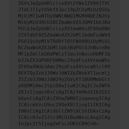
ZGVsJmZpbHRlclsxXVt2YWx1ZV09JTVC
JTdCJTIyYXVkYXJpc19pZCUyMiUzQSUy
MjVjMTIwNTUyOWNlNWQ1MGM4NDE2N2Uy
MiUyMiU3RCU1RCZmaWx0ZXJbMV1bb3Bd
PUlOJmZpbHRlclsyXVtmaWVsZF09dXNh
Z2VTdGF0ZSZmaWx0ZXJbMl1bdmFsdWVd
PSU1QiUyMlVTRURfT05FWUVBUiUyMiU1
RCZmaWx0ZXJbMl1bb3BdPUlOJnNvcnRb
MF1bZmllbGRdPWlzT3duJnNvcnRbMF1b
b3JkZXJdPURFU0Mmc29ydFsxXVtmaWVs
ZF09aXNUb3Amc29ydFsxXVtvcmRlcl09
REVTQyZzb3J0WzJdW2ZpZWxkXT1wcmlj
ZSZzb3J0WzJdW29yZGVyXT1BU0MmbGlt
aXQ9MjAmc2tpcD0wIiwKICAgICJoZWFk
ZXJzIjoge30sCiAgICAiYm9keSI6IG51
bGwsCiAgICAiZXhwZWN0IjogewogICAg
ICAicmVzcG9uc2VUeXBlIjogIiIKICAg
IH0sCiAgICAidGltZW91dCI6IDAsCiAg
ICAicHJvZ3Jlc3MiOiBudWxsLAogICAg
InJpc2t5IjogZmFsc2UKICB9Cn0=