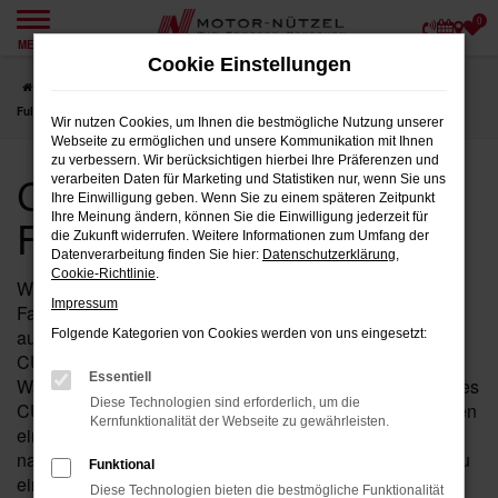
0
Zum
MENÜ
Hauptinhalt
Cookie Einstellungen
springen
Startseite
Fulda
CUPRA
CUPRA Ateca
CUPRA Jahreswagen für
Fulda bei Motor-Nützel
Wir nutzen Cookies, um Ihnen die bestmögliche Nutzung unserer
Webseite zu ermöglichen und unsere Kommunikation mit Ihnen
zu verbessern. Wir berücksichtigen hierbei Ihre Präferenzen und
CUPRA Jahreswagen für
verarbeiten Daten für Marketing und Statistiken nur, wenn Sie uns
Ihre Einwilligung geben. Wenn Sie zu einem späteren Zeitpunkt
Fulda bei Motor-Nützel
Ihre Meinung ändern, können Sie die Einwilligung jederzeit für
die Zukunft widerrufen. Weitere Informationen zum Umfang der
Datenverarbeitung finden Sie hier:
Datenschutzerklärung
,
Cookie-Richtlinie
.
Wenn Sie in der Nähe von Fulda nach einem fast neuen
Impressum
Fahrzeug suchen, das Ihnen sowohl hohe Qualität als
auch einen attraktiven Preis bietet, ist der Ateca von
Folgende Kategorien von Cookies werden von uns eingesetzt:
CUPRA als Jahreswagen bei Motor-Nützel die perfekte
Essentiell
Wahl für Sie. Seit über 90 Jahren sind wir Ihr zuverlässiges
Diese Technologien sind erforderlich, um die
CUPRA Autohaus in der Nähe von Fulda und bieten Ihnen
Kernfunktionalität der Webseite zu gewährleisten.
eine exklusive Auswahl an Ateca Jahreswagen, die
nahezu alle Vorteile eines Neuwagens bieten – jedoch zu
Funktional
einem deutlich günstigeren Preis.
Diese Technologien bieten die bestmögliche Funktionalität