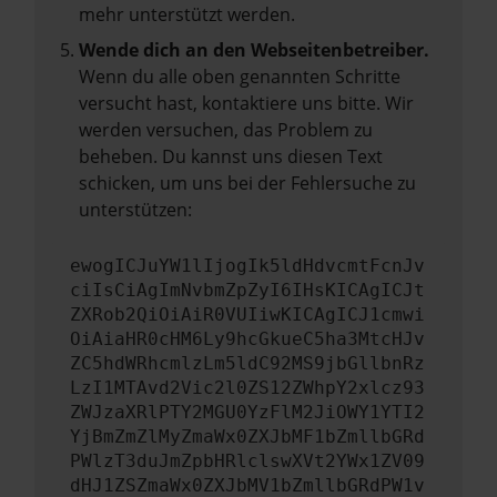
mehr unterstützt werden.
Wende dich an den Webseitenbetreiber.
Wenn du alle oben genannten Schritte
versucht hast, kontaktiere uns bitte. Wir
werden versuchen, das Problem zu
beheben. Du kannst uns diesen Text
schicken, um uns bei der Fehlersuche zu
unterstützen:
ewogICJuYW1lIjogIk5ldHdvcmtFcnJv
ciIsCiAgImNvbmZpZyI6IHsKICAgICJt
ZXRob2QiOiAiR0VUIiwKICAgICJ1cmwi
OiAiaHR0cHM6Ly9hcGkueC5ha3MtcHJv
ZC5hdWRhcmlzLm5ldC92MS9jbGllbnRz
LzI1MTAvd2Vic2l0ZS12ZWhpY2xlcz93
ZWJzaXRlPTY2MGU0YzFlM2JiOWY1YTI2
YjBmZmZlMyZmaWx0ZXJbMF1bZmllbGRd
PWlzT3duJmZpbHRlclswXVt2YWx1ZV09
dHJ1ZSZmaWx0ZXJbMV1bZmllbGRdPW1v