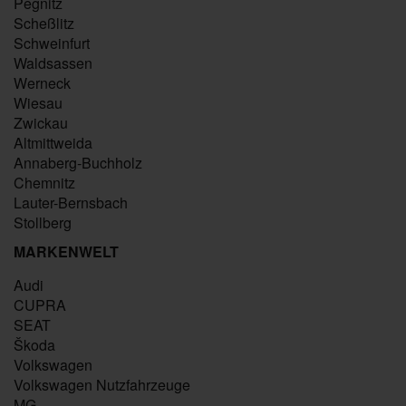
Pegnitz
Scheßlitz
Schweinfurt
Waldsassen
Werneck
Wiesau
Zwickau
Altmittweida
Annaberg-Buchholz
Chemnitz
Lauter-Bernsbach
Stollberg
MARKENWELT
Audi
CUPRA
SEAT
Škoda
Volkswagen
Volkswagen Nutzfahrzeuge
MG