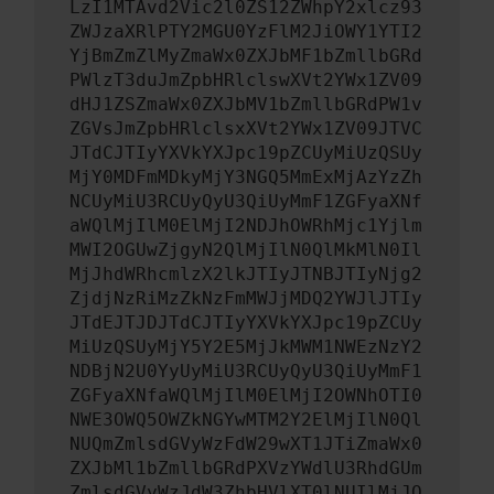
LzI1MTAvd2Vic2l0ZS12ZWhpY2xlcz93
ZWJzaXRlPTY2MGU0YzFlM2JiOWY1YTI2
YjBmZmZlMyZmaWx0ZXJbMF1bZmllbGRd
PWlzT3duJmZpbHRlclswXVt2YWx1ZV09
dHJ1ZSZmaWx0ZXJbMV1bZmllbGRdPW1v
ZGVsJmZpbHRlclsxXVt2YWx1ZV09JTVC
JTdCJTIyYXVkYXJpc19pZCUyMiUzQSUy
MjY0MDFmMDkyMjY3NGQ5MmExMjAzYzZh
NCUyMiU3RCUyQyU3QiUyMmF1ZGFyaXNf
aWQlMjIlM0ElMjI2NDJhOWRhMjc1Yjlm
MWI2OGUwZjgyN2QlMjIlN0QlMkMlN0Il
MjJhdWRhcmlzX2lkJTIyJTNBJTIyNjg2
ZjdjNzRiMzZkNzFmMWJjMDQ2YWJlJTIy
JTdEJTJDJTdCJTIyYXVkYXJpc19pZCUy
MiUzQSUyMjY5Y2E5MjJkMWM1NWEzNzY2
NDBjN2U0YyUyMiU3RCUyQyU3QiUyMmF1
ZGFyaXNfaWQlMjIlM0ElMjI2OWNhOTI0
NWE3OWQ5OWZkNGYwMTM2Y2ElMjIlN0Ql
NUQmZmlsdGVyWzFdW29wXT1JTiZmaWx0
ZXJbMl1bZmllbGRdPXVzYWdlU3RhdGUm
ZmlsdGVyWzJdW3ZhbHVlXT0lNUIlMjJO