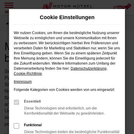
0
Zum
MENÜ
Hauptinhalt
Cookie Einstellungen
springen
Startseite
Fulda
MG
MG Neuwagen für Fulda bei Motor-Nützel
Wir nutzen Cookies, um Ihnen die bestmögliche Nutzung unserer
Webseite zu ermöglichen und unsere Kommunikation mit Ihnen
MG Neuwagen für Fulda
zu verbessern. Wir berücksichtigen hierbei Ihre Präferenzen und
verarbeiten Daten für Marketing und Statistiken nur, wenn Sie uns
bei Motor-Nützel
Ihre Einwilligung geben. Wenn Sie zu einem späteren Zeitpunkt
Ihre Meinung ändern, können Sie die Einwilligung jederzeit für
die Zukunft widerrufen. Weitere Informationen zum Umfang der
Datenverarbeitung finden Sie hier:
Datenschutzerklärung
,
Seit über 90 Jahren ist Motor-Nützel Ihr zuverlässiger
Cookie-Richtlinie
.
Partner für MG Neuwagen in der Nähe von Fulda. Wenn
Impressum
Sie auf der Suche nach einem hochwertigen MG
Neuwagen sind, dann ist Motor-Nützel die perfekte Wahl
Folgende Kategorien von Cookies werden von uns eingesetzt:
für Sie. Unser Autohaus bietet eine umfassende Auswahl
Essentiell
an MG Neuwagen, die alle Ihre Anforderungen erfüllen.
Diese Technologien sind erforderlich, um die
Unser engagiertes Team steht Ihnen zur Seite, um
Kernfunktionalität der Webseite zu gewährleisten.
sicherzustellen, dass Sie den MG Neuwagen finden, der
perfekt zu Ihnen passt.
Funktional
Diese Technologien bieten die bestmögliche Funktionalität