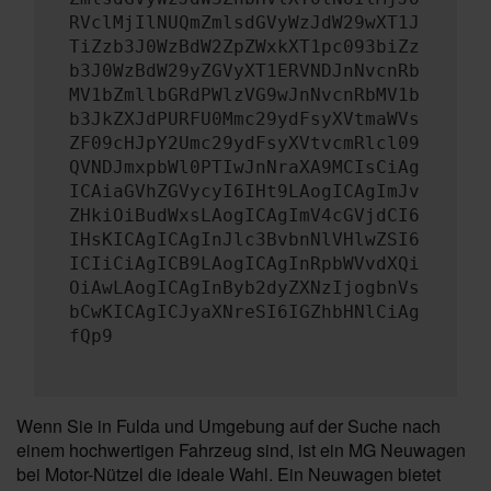
RVclMjIlNUQmZmlsdGVyWzJdW29wXT1J
TiZzb3J0WzBdW2ZpZWxkXT1pc093biZz
b3J0WzBdW29yZGVyXT1ERVNDJnNvcnRb
MV1bZmllbGRdPWlzVG9wJnNvcnRbMV1b
b3JkZXJdPURFU0Mmc29ydFsyXVtmaWVs
ZF09cHJpY2Umc29ydFsyXVtvcmRlcl09
QVNDJmxpbWl0PTIwJnNraXA9MCIsCiAg
ICAiaGVhZGVycyI6IHt9LAogICAgImJv
ZHkiOiBudWxsLAogICAgImV4cGVjdCI6
IHsKICAgICAgInJlc3BvbnNlVHlwZSI6
ICIiCiAgICB9LAogICAgInRpbWVvdXQi
OiAwLAogICAgInByb2dyZXNzIjogbnVs
bCwKICAgICJyaXNreSI6IGZhbHNlCiAg
fQp9
Wenn Sie in Fulda und Umgebung auf der Suche nach
einem hochwertigen Fahrzeug sind, ist ein MG Neuwagen
bei Motor-Nützel die ideale Wahl. Ein Neuwagen bietet