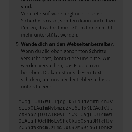
sind.
Veraltete Software birgt nicht nur ein
Sicherheitsrisiko, sondern kann auch dazu
führen, dass bestimmte Funktionen nicht
mehr unterstützt werden.
Wende dich an den Webseitenbetreiber.
Wenn du alle oben genannten Schritte
versucht hast, kontaktiere uns bitte. Wir
werden versuchen, das Problem zu
beheben. Du kannst uns diesen Text
schicken, um uns bei der Fehlersuche zu
unterstützen:
ewogICJuYW1lIjogIk5ldHdvcmtFcnJv
ciIsCiAgImNvbmZpZyI6IHsKICAgICJt
ZXRob2QiOiAiR0VUIiwKICAgICJ1cmwi
OiAiaHR0cHM6Ly9hcGkueC5ha3MtcHJv
ZC5hdWRhcmlzLm5ldC92MS9jbGllbnRz