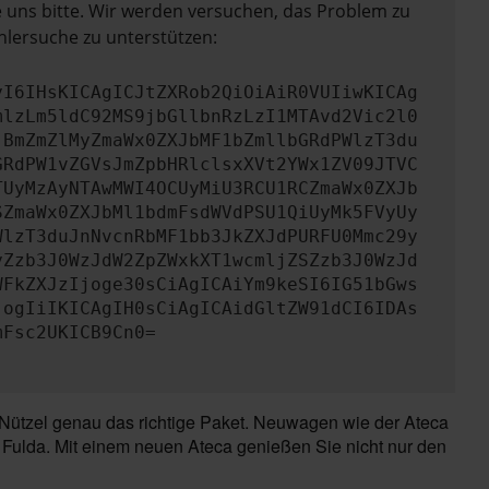
e uns bitte. Wir werden versuchen, das Problem zu
hlersuche zu unterstützen:
yI6IHsKICAgICJtZXRob2QiOiAiR0VUIiwKICAg
mlzLm5ldC92MS9jbGllbnRzLzI1MTAvd2Vic2l0
jBmZmZlMyZmaWx0ZXJbMF1bZmllbGRdPWlzT3du
GRdPW1vZGVsJmZpbHRlclsxXVt2YWx1ZV09JTVC
TUyMzAyNTAwMWI4OCUyMiU3RCU1RCZmaWx0ZXJb
SZmaWx0ZXJbMl1bdmFsdWVdPSU1QiUyMk5FVyUy
WlzT3duJnNvcnRbMF1bb3JkZXJdPURFU0Mmc29y
yZzb3J0WzJdW2ZpZWxkXT1wcmljZSZzb3J0WzJd
WFkZXJzIjoge30sCiAgICAiYm9keSI6IG51bGws
jogIiIKICAgIH0sCiAgICAidGltZW91dCI6IDAs
mFsc2UKICB9Cn0=
-Nützel genau das richtige Paket. Neuwagen wie der Ateca
 Fulda. Mit einem neuen Ateca genießen Sie nicht nur den