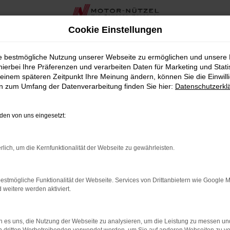
Cookie Einstellungen
otor-Nützel
ie bestmögliche Nutzung unserer Webseite zu ermöglichen und unsere
hierbei Ihre Präferenzen und verarbeiten Daten für Marketing und Stati
a bei Motor-Nützel
einem späteren Zeitpunkt Ihre Meinung ändern, können Sie die Einwillig
en zum Umfang der Datenverarbeitung finden Sie hier:
Datenschutzerkl
der sowohl durch Stil als auch durch Leistung besticht, ist de
 Nähe von Fulda bieten wir Ihnen eine breite Auswahl an Ateca N
en von uns eingesetzt:
ten Komfort und beeindruckende Fahrdynamik in einem elegante
 Ateca Neuwagen wird durch eine umfassende und persönliche B
rlich, um die Kernfunktionalität der Webseite zu gewährleisten.
n wir Ihnen in der Nähe von Fulda auch zahlreiche zusätzlich
estmögliche Funktionalität der Webseite. Services von Drittanbietern wie Google 
zel erhalten Sie alles aus einer Hand.
eitere werden aktiviert.
 von Seat die ideale Wahl für Fulda ist. Lassen Sie sich von 
 es uns, die Nutzung der Webseite zu analysieren, um die Leistung zu messen u