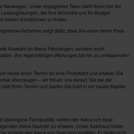
ca Neuwagen. Unser engagiertes Team steht Ihnen bei der
 Leasinglösungen, die Ihre Wünsche und Ihr Budget
en besten Konditionen zu finden.
ungnahme-Verfahren sorgt dafür, dass Sie einen fairen Preis
ckende Auswahl an Ateca Fahrzeugen, sondern auch
 halten. Von regelmäßigen Wartungen bis hin zu umfassenden
ch heute einen Termin für eine Probefahrt und erleben Sie
tise überzeugen – wir freuen uns darauf, Sie bei der
etzt Ihren Termin und starten Sie bald in ein neues Kapitel
d überlegene Fahrqualität, vereint der Ateca von Seat
ragenden Ateca hautnah zu erleben. Unser Autohaus bietet
Vorteile des Ateca von Seat sind vielfältig. Er bietet nicht