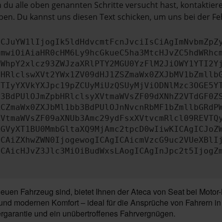
du alle oben genannten Schritte versucht hast, kontaktier
en. Du kannst uns diesen Text schicken, um uns bei der Fe
ICJuYW1lIjogIk5ldHdvcmtFcnJvciIsCiAgImNvbmZpZ
cmwiOiAiaHR0cHM6Ly9hcGkueC5ha3MtcHJvZC5hdWRhc
ZWhpY2xlcz93ZWJzaXRlPTY2MGU0YzFlM2JiOWY1YTI2Y
bHRlclswXVt2YWx1ZV09dHJ1ZSZmaWx0ZXJbMV1bZmllb
JTIyYXVkYXJpc19pZCUyMiUzQSUyMjViODNlMzc3OGE5Y
b3BdPUlOJmZpbHRlclsyXVtmaWVsZF09dXNhZ2VTdGF0Z
RCZmaWx0ZXJbMl1bb3BdPUlOJnNvcnRbMF1bZmllbGRdP
XVtmaWVsZF09aXNUb3Amc29ydFsxXVtvcmRlcl09REVTQ
ZGVyXT1BU0MmbGltaXQ9MjAmc2tpcD0wIiwKICAgICJoZ
ICAiZXhwZWN0IjogewogICAgICAicmVzcG9uc2VUeXBlI
ICAicHJvZ3Jlc3MiOiBudWxsLAogICAgInJpc2t5IjogZ
uen Fahrzeug sind, bietet Ihnen der Ateca von Seat bei Motor
und modernen Komfort – ideal für die Ansprüche von Fahrern in
ergarantie und ein unübertroffenes Fahrvergnügen.