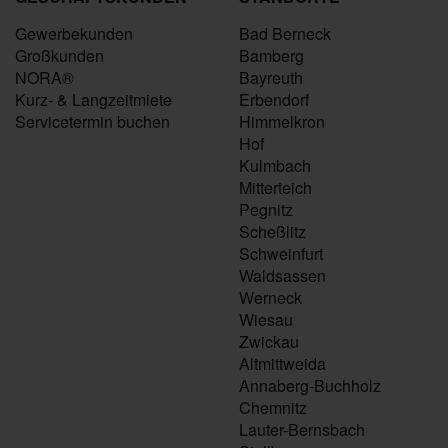
Gewerbekunden
Bad Berneck
Großkunden
Bamberg
NORA®
Bayreuth
Kurz- & Langzeitmiete
Erbendorf
Servicetermin buchen
Himmelkron
Hof
Kulmbach
Mitterteich
Pegnitz
Scheßlitz
Schweinfurt
Waldsassen
Werneck
Wiesau
Zwickau
Altmittweida
Annaberg-Buchholz
Chemnitz
Lauter-Bernsbach