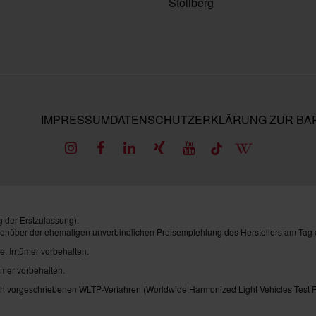
Stollberg
IMPRESSUM
DATENSCHUTZ
ERKLÄRUNG ZUR BAR
 der Erstzulassung).
genüber der ehemaligen unverbindlichen Preisempfehlung des Herstellers am Tag 
e. Irrtümer vorbehalten.
ümer vorbehalten.
vorgeschriebenen WLTP-Verfahren (Worldwide Harmonized Light Vehicles Test Pro