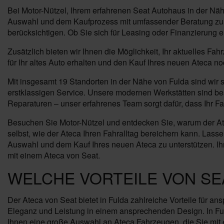
Bei Motor-Nützel, Ihrem erfahrenen Seat Autohaus in der Nä
Auswahl und dem Kaufprozess mit umfassender Beratung zur 
berücksichtigen. Ob Sie sich für Leasing oder Finanzierung e
Zusätzlich bieten wir Ihnen die Möglichkeit, Ihr aktuelles F
für Ihr altes Auto erhalten und den Kauf Ihres neuen Ateca n
Mit insgesamt 19 Standorten in der Nähe von Fulda sind wir 
erstklassigen Service. Unsere modernen Werkstätten sind be
Reparaturen – unser erfahrenes Team sorgt dafür, dass Ihr Fah
Besuchen Sie Motor-Nützel und entdecken Sie, warum der Atec
selbst, wie der Ateca Ihren Fahralltag bereichern kann. Las
Auswahl und dem Kauf Ihres neuen Ateca zu unterstützen. Ihr 
mit einem Ateca von Seat.
WELCHE VORTEILE VON SEA
Der Ateca von Seat bietet in Fulda zahlreiche Vorteile für a
Eleganz und Leistung in einem ansprechenden Design. In Ful
Ihnen eine große Auswahl an Ateca Fahrzeugen, die Sie mit ers