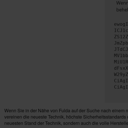
Wenn 
beheb
ewog
ICJ1
ZS12
JmZp
JTdC
MV1b
MiU1
dFsx
W29y
CiAg
CiAg
Wenn Sie in der Nähe von Fulda auf der Suche nach einem ne
vereinen die neueste Technik, höchste Sicherheitsstandards 
neuesten Stand der Technik, sondern auch die volle Herstell