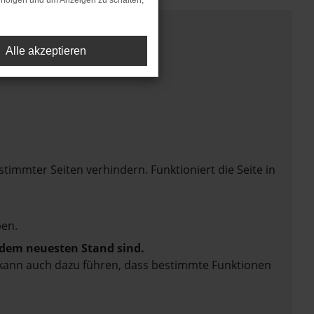
rfolgen und um Anzeigen zu schalten,
Alle akzeptieren
mmter Seiten verhindern. Funktioniert die Seite in
en.
f dem neuesten Stand sind.
rn kann auch dazu führen, dass bestimmte Funktionen