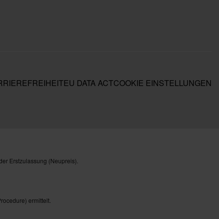
RIEREFREIHEIT
EU DATA ACT
COOKIE EINSTELLUNGEN
der Erstzulassung (Neupreis).
cedure) ermittelt.