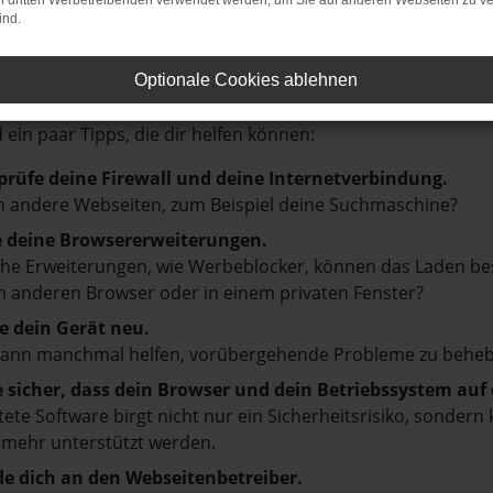
on dritten Werbetreibenden verwendet werden, um Sie auf anderen Webseiten zu ve
ind.
LER: NETWORK ERROR
Optionale Cookies ablehnen
en ist ein Fehler aufgetreten.
d ein paar Tipps, die dir helfen können:
prüfe deine Firewall und deine Internetverbindung.
 andere Webseiten, zum Beispiel deine Suchmaschine?
e deine Browsererweiterungen.
e Erweiterungen, wie Werbeblocker, können das Laden besti
 anderen Browser oder in einem privaten Fenster?
e dein Gerät neu.
kann manchmal helfen, vorübergehende Probleme zu beheb
e sicher, dass dein Browser und dein Betriebssystem au
tete Software birgt nicht nur ein Sicherheitsrisiko, sonde
 mehr unterstützt werden.
e dich an den Webseitenbetreiber.