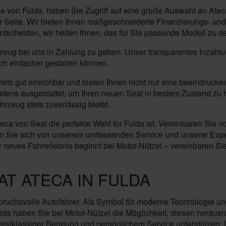
he von Fulda, haben Sie Zugriff auf eine große Auswahl an Ate
Seite. Wir bieten Ihnen maßgeschneiderte Finanzierungs- und
ntscheiden, wir helfen Ihnen, das für Sie passende Modell zu d
ahrzeug bei uns in Zahlung zu geben. Unser transparentes Inzahl
och einfacher gestalten können.
stets gut erreichbar und bieten Ihnen nicht nur eine beeindru
stens ausgestattet, um Ihren neuen Seat in bestem Zustand zu
rzeug stets zuverlässig bleibt.
a von Seat die perfekte Wahl für Fulda ist. Vereinbaren Sie no
sen Sie sich von unserem umfassenden Service und unserer Exper
neues Fahrerlebnis beginnt bei Motor-Nützel – vereinbaren Sie j
T ATECA IN FULDA
nspruchsvolle Autofahrer. Als Symbol für moderne Technologie un
da haben Sie bei Motor-Nützel die Möglichkeit, diesen heraus
tklassiger Beratung und persönlichem Service unterstützen. Die 