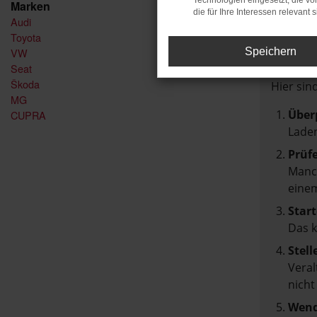
Technologien eingesetzt, die v
Marken
die für Ihre Interessen relevant s
Audi
FEH
Toyota
VW
Speichern
Seat
Beim Lad
Škoda
Hier sin
MG
Über
CUPRA
Laden
Prüf
Manch
einem
Start
Das 
Stell
Veral
nicht
Wend