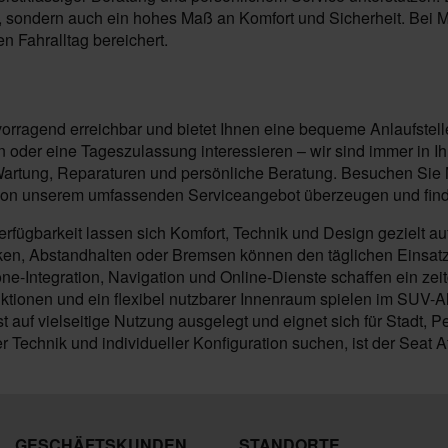
sondern auch ein hohes Maß an Komfort und Sicherheit. Bei Mo
en Fahralltag bereichert.
vorragend erreichbar und bietet Ihnen eine bequeme Anlaufstell
der eine Tageszulassung interessieren – wir sind immer in Ihr
tung, Reparaturen und persönliche Beratung. Besuchen Sie Mot
 von unserem umfassenden Serviceangebot überzeugen und finden
rfügbarkeit lassen sich Komfort, Technik und Design gezielt a
en, Abstandhalten oder Bremsen können den täglichen Einsatz 
ne-Integration, Navigation und Online-Dienste schaffen ein z
ktionen und ein flexibel nutzbarer Innenraum spielen im SUV-Al
t auf vielseitige Nutzung ausgelegt und eignet sich für Stadt, P
 Technik und individueller Konfiguration suchen, ist der Seat
GESCHÄFTSKUNDEN
STANDORTE