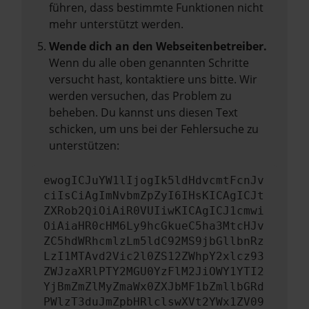
führen, dass bestimmte Funktionen nicht
mehr unterstützt werden.
Wende dich an den Webseitenbetreiber.
Wenn du alle oben genannten Schritte
versucht hast, kontaktiere uns bitte. Wir
werden versuchen, das Problem zu
beheben. Du kannst uns diesen Text
schicken, um uns bei der Fehlersuche zu
unterstützen:
ewogICJuYW1lIjogIk5ldHdvcmtFcnJv
ciIsCiAgImNvbmZpZyI6IHsKICAgICJt
ZXRob2QiOiAiR0VUIiwKICAgICJ1cmwi
OiAiaHR0cHM6Ly9hcGkueC5ha3MtcHJv
ZC5hdWRhcmlzLm5ldC92MS9jbGllbnRz
LzI1MTAvd2Vic2l0ZS12ZWhpY2xlcz93
ZWJzaXRlPTY2MGU0YzFlM2JiOWY1YTI2
YjBmZmZlMyZmaWx0ZXJbMF1bZmllbGRd
PWlzT3duJmZpbHRlclswXVt2YWx1ZV09