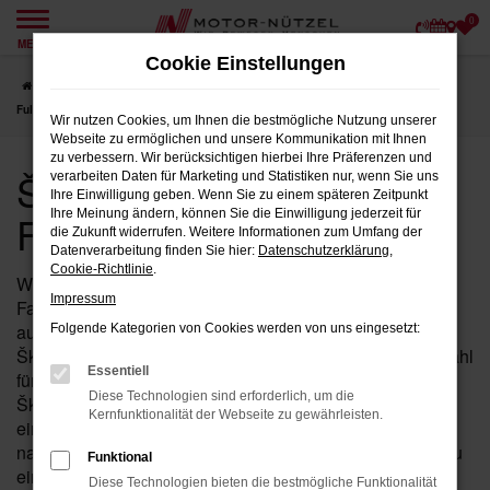
0
Zum
MENÜ
Hauptinhalt
Cookie Einstellungen
springen
Startseite
Fulda
Škoda
Škoda Superb
Škoda Jahreswagen für
Fulda bei Motor-Nützel
Wir nutzen Cookies, um Ihnen die bestmögliche Nutzung unserer
Webseite zu ermöglichen und unsere Kommunikation mit Ihnen
zu verbessern. Wir berücksichtigen hierbei Ihre Präferenzen und
Škoda Jahreswagen für
verarbeiten Daten für Marketing und Statistiken nur, wenn Sie uns
Ihre Einwilligung geben. Wenn Sie zu einem späteren Zeitpunkt
Fulda bei Motor-Nützel
Ihre Meinung ändern, können Sie die Einwilligung jederzeit für
die Zukunft widerrufen. Weitere Informationen zum Umfang der
Datenverarbeitung finden Sie hier:
Datenschutzerklärung
,
Cookie-Richtlinie
.
Wenn Sie in der Nähe von Fulda nach einem fast neuen
Impressum
Fahrzeug suchen, das Ihnen sowohl hohe Qualität als
auch einen attraktiven Preis bietet, ist der Superb von
Folgende Kategorien von Cookies werden von uns eingesetzt:
Škoda als Jahreswagen bei Motor-Nützel die perfekte Wahl
Essentiell
für Sie. Seit über 90 Jahren sind wir Ihr zuverlässiges
Diese Technologien sind erforderlich, um die
Škoda Autohaus in der Nähe von Fulda und bieten Ihnen
Kernfunktionalität der Webseite zu gewährleisten.
eine exklusive Auswahl an Superb Jahreswagen, die
nahezu alle Vorteile eines Neuwagens bieten – jedoch zu
Funktional
einem deutlich günstigeren Preis.
Diese Technologien bieten die bestmögliche Funktionalität