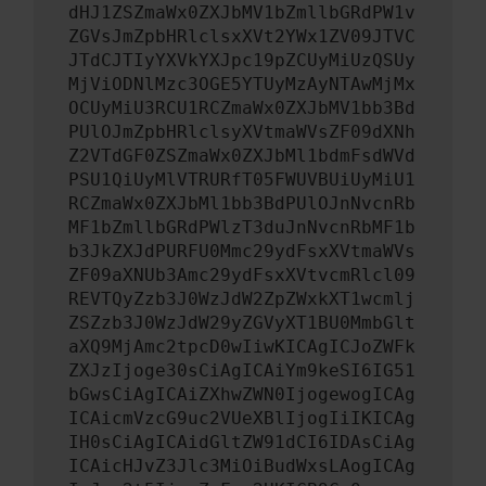
dHJ1ZSZmaWx0ZXJbMV1bZmllbGRdPW1v
ZGVsJmZpbHRlclsxXVt2YWx1ZV09JTVC
JTdCJTIyYXVkYXJpc19pZCUyMiUzQSUy
MjViODNlMzc3OGE5YTUyMzAyNTAwMjMx
OCUyMiU3RCU1RCZmaWx0ZXJbMV1bb3Bd
PUlOJmZpbHRlclsyXVtmaWVsZF09dXNh
Z2VTdGF0ZSZmaWx0ZXJbMl1bdmFsdWVd
PSU1QiUyMlVTRURfT05FWUVBUiUyMiU1
RCZmaWx0ZXJbMl1bb3BdPUlOJnNvcnRb
MF1bZmllbGRdPWlzT3duJnNvcnRbMF1b
b3JkZXJdPURFU0Mmc29ydFsxXVtmaWVs
ZF09aXNUb3Amc29ydFsxXVtvcmRlcl09
REVTQyZzb3J0WzJdW2ZpZWxkXT1wcmlj
ZSZzb3J0WzJdW29yZGVyXT1BU0MmbGlt
aXQ9MjAmc2tpcD0wIiwKICAgICJoZWFk
ZXJzIjoge30sCiAgICAiYm9keSI6IG51
bGwsCiAgICAiZXhwZWN0IjogewogICAg
ICAicmVzcG9uc2VUeXBlIjogIiIKICAg
IH0sCiAgICAidGltZW91dCI6IDAsCiAg
ICAicHJvZ3Jlc3MiOiBudWxsLAogICAg