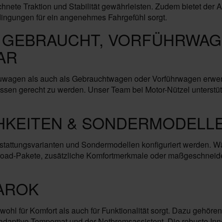
chnete Traktion und Stabilität gewährleisten. Zudem bietet de
dingungen für ein angenehmes Fahrgefühl sorgt.
 GEBRAUCHT, VORFÜHRWAGE
AR
agen als auch als Gebrauchtwagen oder Vorführwagen erwerben
ssen gerecht zu werden. Unser Team bei Motor-Nützel unterstütz
HKEITEN & SONDERMODELLE
tattungsvarianten und Sondermodellen konfiguriert werden. Wä
road-Pakete, zusätzliche Komfortmerkmale oder maßgeschneider
AROK
ohl für Komfort als auch für Funktionalität sorgt. Dazu gehör
 adaptive Tempomat und der Notbremsassistent. Die robuste Inn