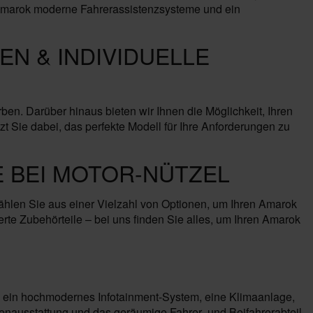
r Amarok moderne Fahrerassistenzsysteme und ein
N & INDIVIDUELLE
. Darüber hinaus bieten wir Ihnen die Möglichkeit, Ihren
t Sie dabei, das perfekte Modell für Ihre Anforderungen zu
 BEI MOTOR-NÜTZEL
hlen Sie aus einer Vielzahl von Optionen, um Ihren Amarok
te Zubehörteile – bei uns finden Sie alles, um Ihren Amarok
en ein hochmodernes Infotainment-System, eine Klimaanlage,
enausstattung und das geräumige Fahrer- und Beifahrerabteil