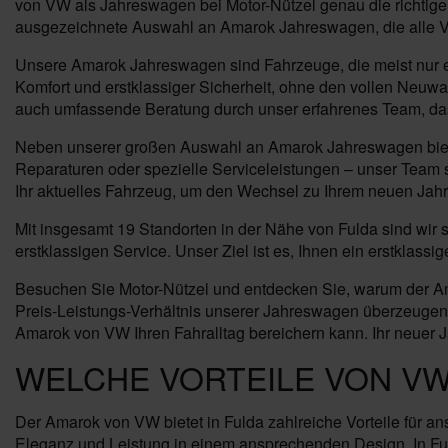
von VW als Jahreswagen bei Motor-Nützel genau die richtige 
ausgezeichnete Auswahl an Amarok Jahreswagen, die alle Vor
Unsere Amarok Jahreswagen sind Fahrzeuge, die meist nur ei
Komfort und erstklassiger Sicherheit, ohne den vollen Neuwa
auch umfassende Beratung durch unser erfahrenes Team, das Ih
Neben unserer großen Auswahl an Amarok Jahreswagen bieten
Reparaturen oder spezielle Serviceleistungen – unser Team s
Ihr aktuelles Fahrzeug, um den Wechsel zu Ihrem neuen Jahr
Mit insgesamt 19 Standorten in der Nähe von Fulda sind wir
erstklassigen Service. Unser Ziel ist es, Ihnen ein erstklas
Besuchen Sie Motor-Nützel und entdecken Sie, warum der Am
Preis-Leistungs-Verhältnis unserer Jahreswagen überzeugen. 
Amarok von VW Ihren Fahralltag bereichern kann. Ihr neuer J
WELCHE VORTEILE VON VW
Der Amarok von VW bietet in Fulda zahlreiche Vorteile für a
Eleganz und Leistung in einem ansprechenden Design. In Ful