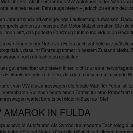
Wahl für Sie. Als Ihr erfahrenes VW Autohaus in der Nähe von F
teile eines neuen Fahrzeugs bieten – jedoch zu einem deutlich
n Jahr alt sind und eine geringe Laufleistung aufweisen. Dadu
genpreis zahlen zu müssen. Bei Motor-Nützel erhalten Sie nich
nen hilft, das perfekte Fahrzeug für Ihre individuellen Bedürf
 wir Ihnen in der Nähe von Fulda auch zahlreiche zusätzlich
orgt dafür, dass Ihr Fahrzeug immer in bestem Zustand bleibt. 
eswagen noch einfacher zu gestalten.
 stets gut erreichbar und bieten Ihnen nicht nur eine hervorr
siges Einkaufserlebnis zu bieten, das durch unsere umfassende B
arok von VW als Jahreswagen die ideale Wahl für Fulda ist. L
Vereinbaren Sie noch heute einen Termin für eine Probefahrt o
ahreswagen wartet bereits bei Motor-Nützel auf Sie!
 AMAROK IN FULDA
nspruchsvolle Autofahrer. Als Symbol für moderne Technologie 
da haben Sie bei Motor-Nützel die Möglichkeit, diesen heraus