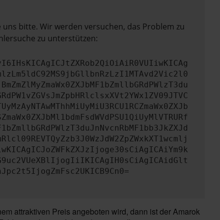
e uns bitte. Wir werden versuchen, das Problem zu
hlersuche zu unterstützen:
yI6IHsKICAgICJtZXRob2QiOiAiR0VUIiwKICAg
mlzLm5ldC92MS9jbGllbnRzLzI1MTAvd2Vic2l0
jBmZmZlMyZmaWx0ZXJbMF1bZmllbGRdPWlzT3du
GRdPW1vZGVsJmZpbHRlclsxXVt2YWx1ZV09JTVC
TUyMzAyNTAwMThhMiUyMiU3RCU1RCZmaWx0ZXJb
SZmaWx0ZXJbMl1bdmFsdWVdPSU1QiUyMlVTRURf
F1bZmllbGRdPWlzT3duJnNvcnRbMF1bb3JkZXJd
mRlcl09REVTQyZzb3J0WzJdW2ZpZWxkXT1wcmlj
iwKICAgICJoZWFkZXJzIjoge30sCiAgICAiYm9k
G9uc2VUeXBlIjogIiIKICAgIH0sCiAgICAidGlt
nJpc2t5IjogZmFsc2UKICB9Cn0=
em attraktiven Preis angeboten wird, dann ist der Amarok