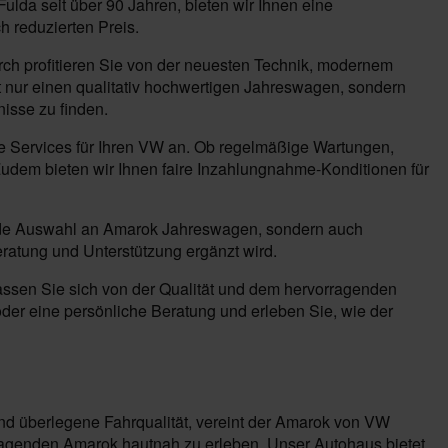
ulda seit über 90 Jahren, bieten wir Ihnen eine
 reduzierten Preis.
rch profitieren Sie von der neuesten Technik, modernem
t nur einen qualitativ hochwertigen Jahreswagen, sondern
nisse zu finden.
e Services für Ihren VW an. Ob regelmäßige Wartungen,
Zudem bieten wir Ihnen faire Inzahlungnahme-Konditionen für
agende Auswahl an Amarok Jahreswagen, sondern auch
eratung und Unterstützung ergänzt wird.
assen Sie sich von der Qualität und dem hervorragenden
der eine persönliche Beratung und erleben Sie, wie der
und überlegene Fahrqualität, vereint der Amarok von VW
ragenden Amarok hautnah zu erleben. Unser Autohaus bietet