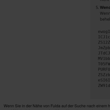
Wend
Wenn 
beheb
ewog
ICJ1
ZS12
JmZp
JTdC
MV1b
T05F
PURF
ZSZz
eSI6
ZW91
Wenn Sie in der Nähe von Fulda auf der Suche nach einem ho