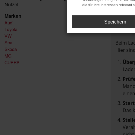
Technologien eingesetzt, die v
Nützel!
die für Ihre Interessen relevant s
Marken
Audi
Speichern
FEH
Toyota
VW
Seat
Beim Lad
Škoda
Hier sin
MG
Über
CUPRA
Laden
Prüf
Manch
einem
Start
Das 
Stell
Veral
nicht