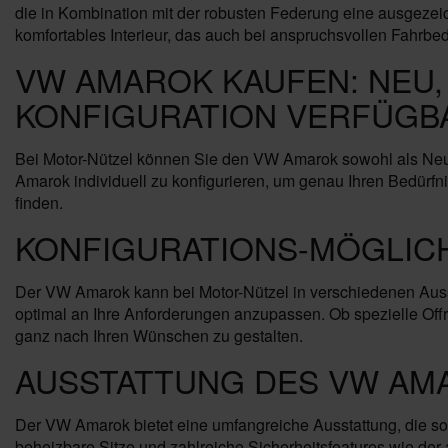
die in Kombination mit der robusten Federung eine ausgezei
komfortables Interieur, das auch bei anspruchsvollen Fahrbe
VW AMAROK KAUFEN: NEU,
KONFIGURATION VERFÜGB
Bei Motor-Nützel können Sie den VW Amarok sowohl als Neuw
Amarok individuell zu konfigurieren, um genau Ihren Bedürfni
finden.
KONFIGURATIONS-MÖGLIC
Der VW Amarok kann bei Motor-Nützel in verschiedenen Auss
optimal an Ihre Anforderungen anzupassen. Ob spezielle Off
ganz nach Ihren Wünschen zu gestalten.
AUSSTATTUNG DES VW AM
Der VW Amarok bietet eine umfangreiche Ausstattung, die sow
beheizbare Sitze und zahlreiche Sicherheitsfeatures wie der