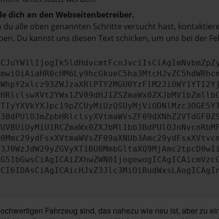
e dich an den Webseitenbetreiber.
du alle oben genannten Schritte versucht hast, kontaktier
en. Du kannst uns diesen Text schicken, um uns bei der Fe
ICJuYW1lIjogIk5ldHdvcmtFcnJvciIsCiAgImNvbmZpZ
cmwiOiAiaHR0cHM6Ly9hcGkueC5ha3MtcHJvZC5hdWRhc
ZWhpY2xlcz93ZWJzaXRlPTY2MGU0YzFlM2JiOWY1YTI2Y
bHRlclswXVt2YWx1ZV09dHJ1ZSZmaWx0ZXJbMV1bZmllb
JTIyYXVkYXJpc19pZCUyMiUzQSUyMjViODNlMzc3OGE5Y
b3BdPUlOJmZpbHRlclsyXVtmaWVsZF09dXNhZ2VTdGF0Z
WUVBUiUyMiU1RCZmaWx0ZXJbMl1bb3BdPUlOJnNvcnRbM
U0Mmc29ydFsxXVtmaWVsZF09aXNUb3Amc29ydFsxXVtvc
b3J0WzJdW29yZGVyXT1BU0MmbGltaXQ9MjAmc2tpcD0wI
IG51bGwsCiAgICAiZXhwZWN0IjogewogICAgICAicmVzc
dCI6IDAsCiAgICAicHJvZ3Jlc3MiOiBudWxsLAogICAgI
chwertigen Fahrzeug sind, das nahezu wie neu ist, aber zu ein