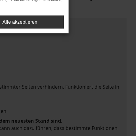
rfolgen und um Anzeigen zu schalten,
Alle akzeptieren
mmter Seiten verhindern. Funktioniert die Seite in
en.
f dem neuesten Stand sind.
rn kann auch dazu führen, dass bestimmte Funktionen