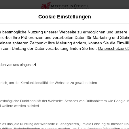
Cookie Einstellungen
Nützel
ie bestmögliche Nutzung unserer Webseite zu ermöglichen und unsere
hierbei Ihre Präferenzen und verarbeiten Daten für Marketing und Stati
 Motor-Nützel
einem späteren Zeitpunkt Ihre Meinung ändern, können Sie die Einwillig
en zum Umfang der Datenverarbeitung finden Sie hier:
Datenschutzerkl
ug suchen, das Ihnen sowohl hohe Qualität als auch einen attr
t über 90 Jahren sind wir Ihr zuverlässiges VW Autohaus in der
en von uns eingesetzt:
ns bieten – jedoch zu einem deutlich günstigeren Preis.
ne sehr geringe Laufleistung, sodass Sie modernste Technik 
rlich, um die Kernfunktionalität der Webseite zu gewährleisten.
n Auswahl an Amarok Jahreswagen, die sorgfältig geprüft und i
hrzeug für Ihre individuellen Bedürfnisse zu finden.
estmögliche Funktionalität der Webseite. Services von Drittanbietern wie Google 
hreswagen bieten wir Ihnen in der Nähe von Fulda auch zahlre
eitere werden aktiviert.
zel sind Sie bestens betreut und können sich auf unseren erstk
k von VW als Jahreswagen die ideale Wahl für Fulda ist. Lasse
 es uns, die Nutzung der Webseite zu analysieren, um die Leistung zu messen u
inen Termin für eine Probefahrt oder eine persönliche Beratun