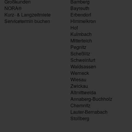
Großkunden
Bamberg
NORA®
Bayreuth
Kurz- & Langzeitmiete
Erbendorf
Servicetermin buchen
Himmelkron
Hof
Kulmbach
Mitterteich
Pegnitz
Scheßlitz
Schweinfurt
Waldsassen
Werneck
Wiesau
Zwickau
Altmittweida
Annaberg-Buchholz
Chemnitz
Lauter-Bernsbach
Stollberg