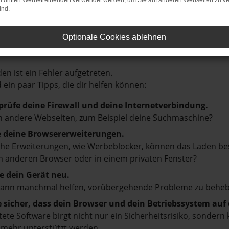
on dritten Werbetreibenden verwendet werden, um Sie auf anderen Webseiten zu ve
ind.
Optionale Cookies ablehnen
LER: NETWORK ERROR
en ist ein Fehler aufgetreten.
d ein paar Tipps, die dir helfen können:
prüfe deine Firewall und deine Internetverbindung.
 andere Webseiten, zum Beispiel deine Suchmaschine?
e deine Browsererweiterungen.
e Erweiterungen, wie Werbeblocker, können das Laden besti
 anderen Browser oder in einem privaten Fenster?
e dein Gerät neu.
kann manchmal helfen, vorübergehende Probleme zu beheb
e sicher, dass dein Browser und dein Betriebssystem au
tete Software birgt nicht nur ein Sicherheitsrisiko, sonde
 mehr unterstützt werden.