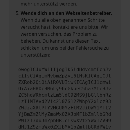
mehr unterstützt werden.
Wende dich an den Webseitenbetreiber.
Wenn du alle oben genannten Schritte
versucht hast, kontaktiere uns bitte. Wir
werden versuchen, das Problem zu
beheben. Du kannst uns diesen Text
schicken, um uns bei der Fehlersuche zu
unterstützen:
ewogICJuYW1lIjogIk5ldHdvcmtFcnJv
ciIsCiAgImNvbmZpZyI6IHsKICAgICJt
ZXRob2QiOiAiR0VUIiwKICAgICJ1cmwi
OiAiaHR0cHM6Ly9hcGkueC5ha3MtcHJv
ZC5hdWRhcmlzLm5ldC92MS9jbGllbnRz
LzI1MTAvd2Vic2l0ZS12ZWhpY2xlcz93
ZWJzaXRlPTY2MGU0YzFlM2JiOWY1YTI2
YjBmZmZlMyZmaWx0ZXJbMF1bZmllbGRd
PWlzT3duJmZpbHRlclswXVt2YWx1ZV09
dHJ1ZSZmaWx0ZXJbMV1bZmllbGRdPW1v