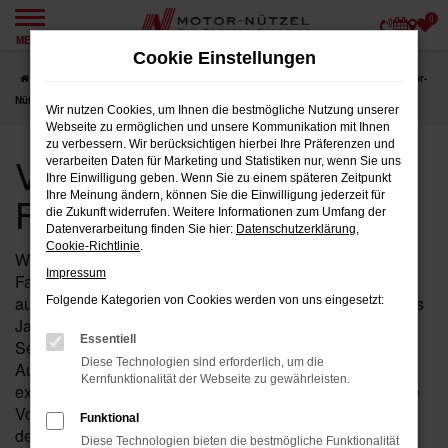
0
Zum
MENÜ
Hauptinhalt
Cookie Einstellungen
springen
Startseite
Fulda
VW
VW ID.7
VW Jahreswagen für Fulda bei Motor-
Nützel
Wir nutzen Cookies, um Ihnen die bestmögliche Nutzung unserer
Webseite zu ermöglichen und unsere Kommunikation mit Ihnen
zu verbessern. Wir berücksichtigen hierbei Ihre Präferenzen und
VW Jahreswagen für
verarbeiten Daten für Marketing und Statistiken nur, wenn Sie uns
Ihre Einwilligung geben. Wenn Sie zu einem späteren Zeitpunkt
Fulda bei Motor-Nützel
Ihre Meinung ändern, können Sie die Einwilligung jederzeit für
die Zukunft widerrufen. Weitere Informationen zum Umfang der
Datenverarbeitung finden Sie hier:
Datenschutzerklärung
,
Cookie-Richtlinie
.
Wenn Sie in der Nähe von Fulda nach einem fast neuen
Impressum
Fahrzeug suchen, das Ihnen sowohl hohe Qualität als
auch einen attraktiven Preis bietet, ist der ID.7 von VW als
Folgende Kategorien von Cookies werden von uns eingesetzt:
Jahreswagen bei Motor-Nützel die perfekte Wahl für Sie.
Essentiell
Seit über 90 Jahren sind wir Ihr zuverlässiges VW
Diese Technologien sind erforderlich, um die
Autohaus in der Nähe von Fulda und bieten Ihnen eine
Kernfunktionalität der Webseite zu gewährleisten.
exklusive Auswahl an ID.7 Jahreswagen, die nahezu alle
Vorteile eines Neuwagens bieten – jedoch zu einem
Funktional
deutlich günstigeren Preis.
Diese Technologien bieten die bestmögliche Funktionalität