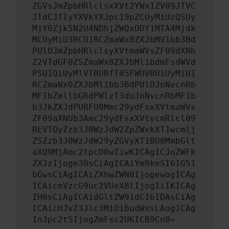
ZGVsJmZpbHRlclsxXVt2YWx1ZV09JTVC
JTdCJTIyYXVkYXJpc19pZCUyMiUzQSUy
MjY0Zjk5N2U4NDhjZWQxODY1MTA4Mjdk
MCUyMiU3RCU1RCZmaWx0ZXJbMV1bb3Bd
PUlOJmZpbHRlclsyXVtmaWVsZF09dXNh
Z2VTdGF0ZSZmaWx0ZXJbMl1bdmFsdWVd
PSU1QiUyMlVTRURfT05FWUVBUiUyMiU1
RCZmaWx0ZXJbMl1bb3BdPUlOJnNvcnRb
MF1bZmllbGRdPWlzT3duJnNvcnRbMF1b
b3JkZXJdPURFU0Mmc29ydFsxXVtmaWVs
ZF09aXNUb3Amc29ydFsxXVtvcmRlcl09
REVTQyZzb3J0WzJdW2ZpZWxkXT1wcmlj
ZSZzb3J0WzJdW29yZGVyXT1BU0MmbGlt
aXQ9MjAmc2tpcD0wIiwKICAgICJoZWFk
ZXJzIjoge30sCiAgICAiYm9keSI6IG51
bGwsCiAgICAiZXhwZWN0IjogewogICAg
ICAicmVzcG9uc2VUeXBlIjogIiIKICAg
IH0sCiAgICAidGltZW91dCI6IDAsCiAg
ICAicHJvZ3Jlc3MiOiBudWxsLAogICAg
InJpc2t5IjogZmFsc2UKICB9Cn0=