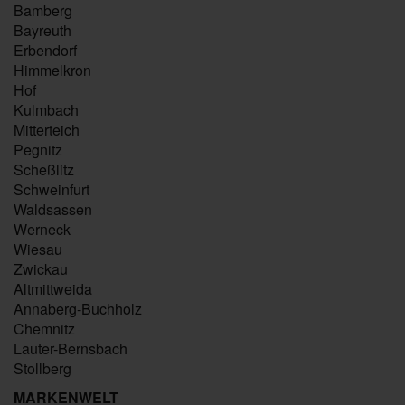
Bamberg
Bayreuth
Erbendorf
Himmelkron
Hof
Kulmbach
Mitterteich
Pegnitz
Scheßlitz
Schweinfurt
Waldsassen
Werneck
Wiesau
Zwickau
Altmittweida
Annaberg-Buchholz
Chemnitz
Lauter-Bernsbach
Stollberg
MARKENWELT