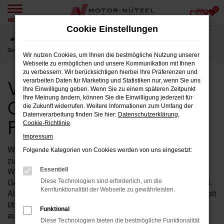
0
Zum
MENÜ
Hauptinhalt
Cookie Einstellungen
springen
Startseite
Fulda
VW
VW Passat Variant
VW Passat Variant
Gebrauchtwagen für Fulda
Wir nutzen Cookies, um Ihnen die bestmögliche Nutzung unserer
Webseite zu ermöglichen und unsere Kommunikation mit Ihnen
zu verbessern. Wir berücksichtigen hierbei Ihre Präferenzen und
VW Passat Variant
verarbeiten Daten für Marketing und Statistiken nur, wenn Sie uns
Ihre Einwilligung geben. Wenn Sie zu einem späteren Zeitpunkt
Gebrauchtwagen für
Ihre Meinung ändern, können Sie die Einwilligung jederzeit für
die Zukunft widerrufen. Weitere Informationen zum Umfang der
Datenverarbeitung finden Sie hier:
Datenschutzerklärung
,
Fulda
Cookie-Richtlinie
.
Impressum
Wenn Sie in der Nähe von Fulda nach einem
Folgende Kategorien von Cookies werden von uns eingesetzt:
zuverlässigen Fahrzeug suchen, das Ihnen Qualität und
Wertigkeit bietet, dann ist ein Passat Variant von VW als
Essentiell
Gebrauchtwagen bei Motor-Nützel die ideale Wahl für Sie.
Diese Technologien sind erforderlich, um die
Kernfunktionalität der Webseite zu gewährleisten.
Als Ihr erfahrenes VW Autohaus in der Nähe von Fulda seit
über 90 Jahren, bieten wir Ihnen eine sorgfältig
Funktional
ausgewählte Palette an Passat Variant Gebrauchtwagen,
Diese Technologien bieten die bestmögliche Funktionalität