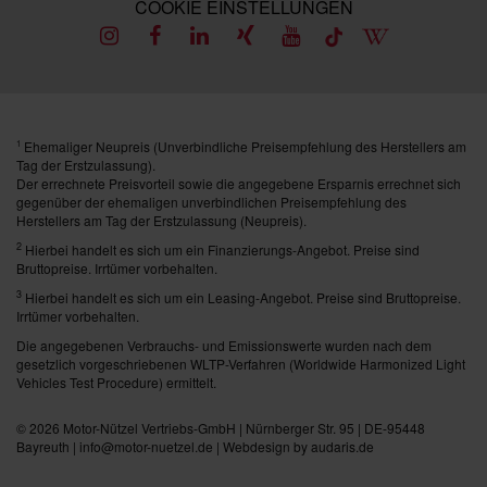
COOKIE EINSTELLUNGEN
Ehemaliger Neupreis (Unverbindliche Preisempfehlung des Herstellers am
1
Tag der Erstzulassung).
Der errechnete Preisvorteil sowie die angegebene Ersparnis errechnet sich
gegenüber der ehemaligen unverbindlichen Preisempfehlung des
Herstellers am Tag der Erstzulassung (Neupreis).
2
Hierbei handelt es sich um ein Finanzierungs-Angebot. Preise sind
Bruttopreise. Irrtümer vorbehalten.
3
Hierbei handelt es sich um ein Leasing-Angebot. Preise sind Bruttopreise.
Irrtümer vorbehalten.
Die angegebenen Verbrauchs- und Emissionswerte wurden nach dem
gesetzlich vorgeschriebenen WLTP-Verfahren (Worldwide Harmonized Light
Vehicles Test Procedure) ermittelt.
© 2026
Motor-Nützel Vertriebs-GmbH
| Nürnberger Str. 95 | DE-95448
Bayreuth | info@motor-nuetzel.de |
Webdesign by audaris.de