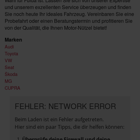
Wahl für Fulda ist. Lassen Sie sich von unserer Expertise
und unserem exzellenten Service überzeugen und finden
Sie noch heute Ihr ideales Fahrzeug. Vereinbaren Sie eine
Probefahrt oder einen Beratungstermin und profitieren Sie
von der Qualität, die Ihnen Motor-Nützel bietet!
Marken
Audi
Toyota
VW
Seat
Škoda
MG
CUPRA
FEHLER: NETWORK ERROR
Beim Laden ist ein Fehler aufgetreten.
Hier sind ein paar Tipps, die dir helfen können:
Überprüfe deine Firewall und deine