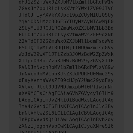
dHJ1ZSZmaWx0ZXJbMV1bZmllbGRdPW1v
ZGVsJmZpbHRlclsxXVt2YWx1ZV09JTVC
JTdCJTIyYXVkYXJpc19pZCUyMiUzQSUy
MjViODNlMzc3OGE5YTUyMzAyNTAwMjE0
ZSUyMiU3RCU1RCZmaWx0ZXJbMV1bb3Bd
PUlOJmZpbHRlclsyXVtmaWVsZF09dXNh
Z2VTdGF0ZSZmaWx0ZXJbMl1bdmFsdWVd
PSU1QiUyMlVTRUQlMjIlNUQmZmlsdGVy
WzJdW29wXT1JTiZzb3J0WzBdW2ZpZWxk
XT1pc093biZzb3J0WzBdW29yZGVyXT1E
RVNDJnNvcnRbMV1bZmllbGRdPWlzVG9w
JnNvcnRbMV1bb3JkZXJdPURFU0Mmc29y
dFsyXVtmaWVsZF09cHJpY2Umc29ydFsy
XVtvcmRlcl09QVNDJmxpbWl0PTIwJnNr
aXA9MCIsCiAgICAiaGVhZGVycyI6IHt9
LAogICAgImJvZHkiOiBudWxsLAogICAg
ImV4cGVjdCI6IHsKICAgICAgInJlc3Bv
bnNlVHlwZSI6ICIiCiAgICB9LAogICAg
InRpbWVvdXQiOiAwLAogICAgInByb2dy
ZXNzIjogbnVsbCwKICAgICJyaXNreSI6
IGZhbHNlCiAgfQp9