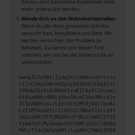
führen, dass bestimmte Funktionen nicht
mehr unterstützt werden.
Wende dich an den Webseitenbetreiber.
Wenn du alle oben genannten Schritte
versucht hast, kontaktiere uns bitte. Wir
werden versuchen, das Problem zu
beheben. Du kannst uns diesen Text
schicken, um uns bei der Fehlersuche zu
unterstützen:
ewogICJuYW1lIjogIk5ldHdvcmtFcnJv
ciIsCiAgImNvbmZpZyI6IHsKICAgICJt
ZXRob2QiOiAiR0VUIiwKICAgICJ1cmwi
OiAiaHR0cHM6Ly9hcGkueC5ha3MtcHJv
ZC5hdWRhcmlzLm5ldC92MS9jbGllbnRz
LzI1MTAvd2Vic2l0ZS12ZWhpY2xlcz93
ZWJzaXRlPTY2MGU0YzFlM2JiOWY1YTI2
YjBmZmZlMyZmaWx0ZXJbMF1bZmllbGRd
PWlzT3duJmZpbHRlclswXVt2YWx1ZV09