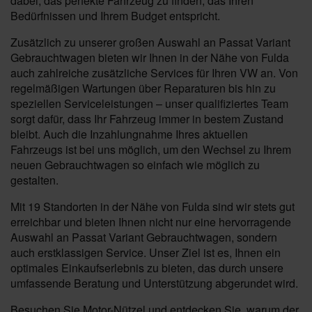
dabei, das perfekte Fahrzeug zu finden, das Ihren
Bedürfnissen und Ihrem Budget entspricht.
Zusätzlich zu unserer großen Auswahl an Passat Variant
Gebrauchtwagen bieten wir Ihnen in der Nähe von Fulda
auch zahlreiche zusätzliche Services für Ihren VW an. Von
regelmäßigen Wartungen über Reparaturen bis hin zu
speziellen Serviceleistungen – unser qualifiziertes Team
sorgt dafür, dass Ihr Fahrzeug immer in bestem Zustand
bleibt. Auch die Inzahlungnahme Ihres aktuellen
Fahrzeugs ist bei uns möglich, um den Wechsel zu Ihrem
neuen Gebrauchtwagen so einfach wie möglich zu
gestalten.
Mit 19 Standorten in der Nähe von Fulda sind wir stets gut
erreichbar und bieten Ihnen nicht nur eine hervorragende
Auswahl an Passat Variant Gebrauchtwagen, sondern
auch erstklassigen Service. Unser Ziel ist es, Ihnen ein
optimales Einkaufserlebnis zu bieten, das durch unsere
umfassende Beratung und Unterstützung abgerundet wird.
Besuchen Sie Motor-Nützel und entdecken Sie, warum der