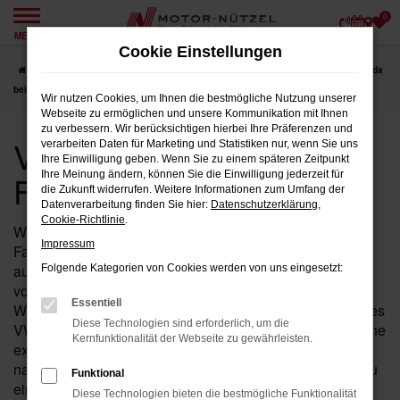
0
Zum
MENÜ
Hauptinhalt
Cookie Einstellungen
springen
Startseite
Fulda
VW
VW Passat Variant
VW Jahreswagen für Fulda
bei Motor-Nützel
Wir nutzen Cookies, um Ihnen die bestmögliche Nutzung unserer
Webseite zu ermöglichen und unsere Kommunikation mit Ihnen
zu verbessern. Wir berücksichtigen hierbei Ihre Präferenzen und
VW Jahreswagen für
verarbeiten Daten für Marketing und Statistiken nur, wenn Sie uns
Ihre Einwilligung geben. Wenn Sie zu einem späteren Zeitpunkt
Fulda bei Motor-Nützel
Ihre Meinung ändern, können Sie die Einwilligung jederzeit für
die Zukunft widerrufen. Weitere Informationen zum Umfang der
Datenverarbeitung finden Sie hier:
Datenschutzerklärung
,
Cookie-Richtlinie
.
Wenn Sie in der Nähe von Fulda nach einem fast neuen
Impressum
Fahrzeug suchen, das Ihnen sowohl hohe Qualität als
auch einen attraktiven Preis bietet, ist der Passat Variant
Folgende Kategorien von Cookies werden von uns eingesetzt:
von VW als Jahreswagen bei Motor-Nützel die perfekte
Essentiell
Wahl für Sie. Seit über 90 Jahren sind wir Ihr zuverlässiges
Diese Technologien sind erforderlich, um die
VW Autohaus in der Nähe von Fulda und bieten Ihnen eine
Kernfunktionalität der Webseite zu gewährleisten.
exklusive Auswahl an Passat Variant Jahreswagen, die
nahezu alle Vorteile eines Neuwagens bieten – jedoch zu
Funktional
einem deutlich günstigeren Preis.
Diese Technologien bieten die bestmögliche Funktionalität