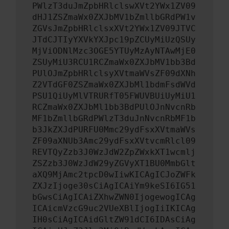
PWlzT3duJmZpbHRlclswXVt2YWx1ZV09
dHJ1ZSZmaWx0ZXJbMV1bZmllbGRdPW1v
ZGVsJmZpbHRlclsxXVt2YWx1ZV09JTVC
JTdCJTIyYXVkYXJpc19pZCUyMiUzQSUy
MjViODNlMzc3OGE5YTUyMzAyNTAwMjE0
ZSUyMiU3RCU1RCZmaWx0ZXJbMV1bb3Bd
PUlOJmZpbHRlclsyXVtmaWVsZF09dXNh
Z2VTdGF0ZSZmaWx0ZXJbMl1bdmFsdWVd
PSU1QiUyMlVTRURfT05FWUVBUiUyMiU1
RCZmaWx0ZXJbMl1bb3BdPUlOJnNvcnRb
MF1bZmllbGRdPWlzT3duJnNvcnRbMF1b
b3JkZXJdPURFU0Mmc29ydFsxXVtmaWVs
ZF09aXNUb3Amc29ydFsxXVtvcmRlcl09
REVTQyZzb3J0WzJdW2ZpZWxkXT1wcmlj
ZSZzb3J0WzJdW29yZGVyXT1BU0MmbGlt
aXQ9MjAmc2tpcD0wIiwKICAgICJoZWFk
ZXJzIjoge30sCiAgICAiYm9keSI6IG51
bGwsCiAgICAiZXhwZWN0IjogewogICAg
ICAicmVzcG9uc2VUeXBlIjogIiIKICAg
IH0sCiAgICAidGltZW91dCI6IDAsCiAg