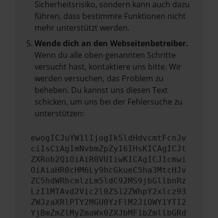
Sicherheitsrisiko, sondern kann auch dazu
führen, dass bestimmte Funktionen nicht
mehr unterstützt werden.
Wende dich an den Webseitenbetreiber.
Wenn du alle oben genannten Schritte
versucht hast, kontaktiere uns bitte. Wir
werden versuchen, das Problem zu
beheben. Du kannst uns diesen Text
schicken, um uns bei der Fehlersuche zu
unterstützen:
ewogICJuYW1lIjogIk5ldHdvcmtFcnJv
ciIsCiAgImNvbmZpZyI6IHsKICAgICJt
ZXRob2QiOiAiR0VUIiwKICAgICJ1cmwi
OiAiaHR0cHM6Ly9hcGkueC5ha3MtcHJv
ZC5hdWRhcmlzLm5ldC92MS9jbGllbnRz
LzI1MTAvd2Vic2l0ZS12ZWhpY2xlcz93
ZWJzaXRlPTY2MGU0YzFlM2JiOWY1YTI2
YjBmZmZlMyZmaWx0ZXJbMF1bZmllbGRd