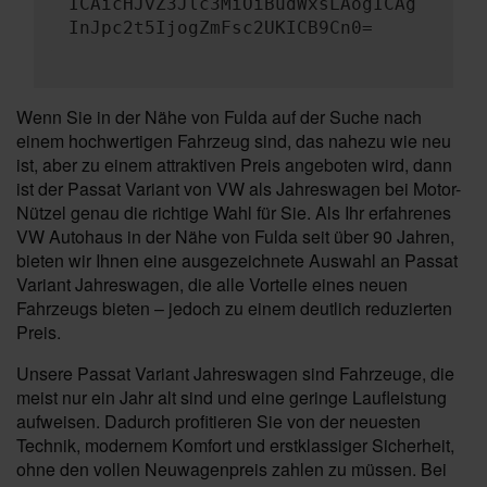
ICAicHJvZ3Jlc3MiOiBudWxsLAogICAg
InJpc2t5IjogZmFsc2UKICB9Cn0=
Wenn Sie in der Nähe von Fulda auf der Suche nach
einem hochwertigen Fahrzeug sind, das nahezu wie neu
ist, aber zu einem attraktiven Preis angeboten wird, dann
ist der Passat Variant von VW als Jahreswagen bei Motor-
Nützel genau die richtige Wahl für Sie. Als Ihr erfahrenes
VW Autohaus in der Nähe von Fulda seit über 90 Jahren,
bieten wir Ihnen eine ausgezeichnete Auswahl an Passat
Variant Jahreswagen, die alle Vorteile eines neuen
Fahrzeugs bieten – jedoch zu einem deutlich reduzierten
Preis.
Unsere Passat Variant Jahreswagen sind Fahrzeuge, die
meist nur ein Jahr alt sind und eine geringe Laufleistung
aufweisen. Dadurch profitieren Sie von der neuesten
Technik, modernem Komfort und erstklassiger Sicherheit,
ohne den vollen Neuwagenpreis zahlen zu müssen. Bei