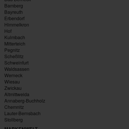
Bamberg
Bayreuth
Erbendorf
Himmelkron
Hof
Kulmbach
Mitterteich
Pegnitz
Scheßlitz
Schweinfurt
Waldsassen
Werneck
Wiesau
Zwickau
Altmittweida
Annaberg-Buchholz
Chemnitz
Lauter-Bernsbach
Stollberg
MARKENWELT