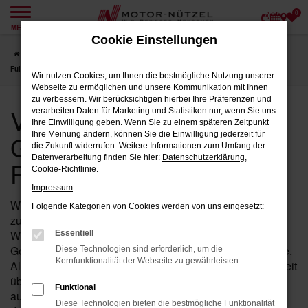
0
Zum
MENÜ
Hauptinhalt
Cookie Einstellungen
springen
Startseite
Fulda
VW
VW Tiguan
VW Tiguan Gebrauchtwagen für
Fulda
Wir nutzen Cookies, um Ihnen die bestmögliche Nutzung unserer
Webseite zu ermöglichen und unsere Kommunikation mit Ihnen
zu verbessern. Wir berücksichtigen hierbei Ihre Präferenzen und
VW Tiguan
verarbeiten Daten für Marketing und Statistiken nur, wenn Sie uns
Ihre Einwilligung geben. Wenn Sie zu einem späteren Zeitpunkt
Gebrauchtwagen für
Ihre Meinung ändern, können Sie die Einwilligung jederzeit für
die Zukunft widerrufen. Weitere Informationen zum Umfang der
Datenverarbeitung finden Sie hier:
Datenschutzerklärung
,
Fulda
Cookie-Richtlinie
.
Impressum
Wenn Sie in der Nähe von Fulda nach einem
Folgende Kategorien von Cookies werden von uns eingesetzt:
zuverlässigen Fahrzeug suchen, das Ihnen Qualität und
Wertigkeit bietet, dann ist ein Tiguan von VW als
Essentiell
Gebrauchtwagen bei Motor-Nützel die ideale Wahl für Sie.
Diese Technologien sind erforderlich, um die
Kernfunktionalität der Webseite zu gewährleisten.
Als Ihr erfahrenes VW Autohaus in der Nähe von Fulda seit
über 90 Jahren, bieten wir Ihnen eine sorgfältig
Funktional
ausgewählte Palette an Tiguan Gebrauchtwagen, die
Diese Technologien bieten die bestmögliche Funktionalität