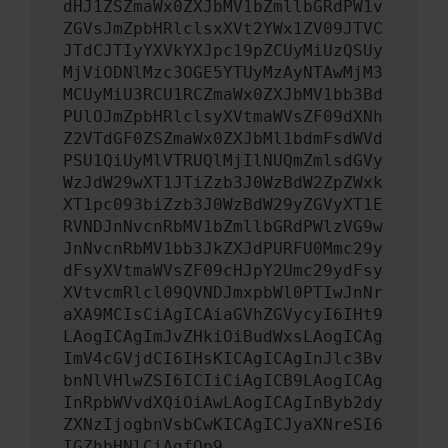
dHJ1ZSZmaWx0ZXJbMV1bZmllbGRdPW1v
ZGVsJmZpbHRlclsxXVt2YWx1ZV09JTVC
JTdCJTIyYXVkYXJpc19pZCUyMiUzQSUy
MjViODNlMzc3OGE5YTUyMzAyNTAwMjM3
MCUyMiU3RCU1RCZmaWx0ZXJbMV1bb3Bd
PUlOJmZpbHRlclsyXVtmaWVsZF09dXNh
Z2VTdGF0ZSZmaWx0ZXJbMl1bdmFsdWVd
PSU1QiUyMlVTRUQlMjIlNUQmZmlsdGVy
WzJdW29wXT1JTiZzb3J0WzBdW2ZpZWxk
XT1pc093biZzb3J0WzBdW29yZGVyXT1E
RVNDJnNvcnRbMV1bZmllbGRdPWlzVG9w
JnNvcnRbMV1bb3JkZXJdPURFU0Mmc29y
dFsyXVtmaWVsZF09cHJpY2Umc29ydFsy
XVtvcmRlcl09QVNDJmxpbWl0PTIwJnNr
aXA9MCIsCiAgICAiaGVhZGVycyI6IHt9
LAogICAgImJvZHkiOiBudWxsLAogICAg
ImV4cGVjdCI6IHsKICAgICAgInJlc3Bv
bnNlVHlwZSI6ICIiCiAgICB9LAogICAg
InRpbWVvdXQiOiAwLAogICAgInByb2dy
ZXNzIjogbnVsbCwKICAgICJyaXNreSI6
IGZhbHNlCiAgfQp9