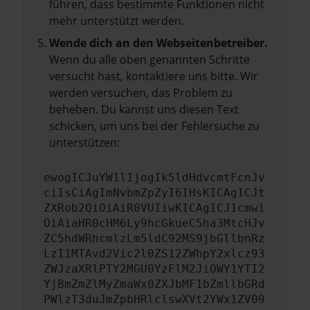
führen, dass bestimmte Funktionen nicht
mehr unterstützt werden.
Wende dich an den Webseitenbetreiber.
Wenn du alle oben genannten Schritte
versucht hast, kontaktiere uns bitte. Wir
werden versuchen, das Problem zu
beheben. Du kannst uns diesen Text
schicken, um uns bei der Fehlersuche zu
unterstützen:
ewogICJuYW1lIjogIk5ldHdvcmtFcnJv
ciIsCiAgImNvbmZpZyI6IHsKICAgICJt
ZXRob2QiOiAiR0VUIiwKICAgICJ1cmwi
OiAiaHR0cHM6Ly9hcGkueC5ha3MtcHJv
ZC5hdWRhcmlzLm5ldC92MS9jbGllbnRz
LzI1MTAvd2Vic2l0ZS12ZWhpY2xlcz93
ZWJzaXRlPTY2MGU0YzFlM2JiOWY1YTI2
YjBmZmZlMyZmaWx0ZXJbMF1bZmllbGRd
PWlzT3duJmZpbHRlclswXVt2YWx1ZV09