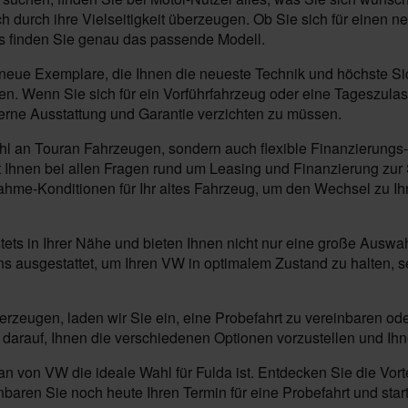
h durch ihre Vielseitigkeit überzeugen. Ob Sie sich für einen 
ns finden Sie genau das passende Modell.
e Exemplare, die Ihnen die neueste Technik und höchste Siche
ieten. Wenn Sie sich für ein Vorführfahrzeug oder eine Tageszu
erne Ausstattung und Garantie verzichten zu müssen.
ahl an Touran Fahrzeugen, sondern auch flexible Finanzierungs-
Ihnen bei allen Fragen rund um Leasing und Finanzierung zur Se
nahme-Konditionen für Ihr altes Fahrzeug, um den Wechsel zu I
 stets in Ihrer Nähe und bieten Ihnen nicht nur eine große Au
s ausgestattet, um Ihren VW in optimalem Zustand zu halten, 
rzeugen, laden wir Sie ein, eine Probefahrt zu vereinbaren od
darauf, Ihnen die verschiedenen Optionen vorzustellen und Ihn
 von VW die ideale Wahl für Fulda ist. Entdecken Sie die Vort
baren Sie noch heute Ihren Termin für eine Probefahrt und star