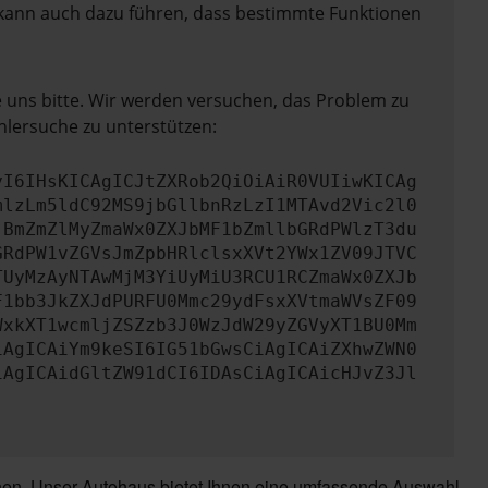
rn kann auch dazu führen, dass bestimmte Funktionen
e uns bitte. Wir werden versuchen, das Problem zu
hlersuche zu unterstützen:
yI6IHsKICAgICJtZXRob2QiOiAiR0VUIiwKICAg
mlzLm5ldC92MS9jbGllbnRzLzI1MTAvd2Vic2l0
jBmZmZlMyZmaWx0ZXJbMF1bZmllbGRdPWlzT3du
GRdPW1vZGVsJmZpbHRlclsxXVt2YWx1ZV09JTVC
TUyMzAyNTAwMjM3YiUyMiU3RCU1RCZmaWx0ZXJb
F1bb3JkZXJdPURFU0Mmc29ydFsxXVtmaWVsZF09
WxkXT1wcmljZSZzb3J0WzJdW29yZGVyXT1BU0Mm
iAgICAiYm9keSI6IG51bGwsCiAgICAiZXhwZWN0
iAgICAidGltZW91dCI6IDAsCiAgICAicHJvZ3Jl
chen. Unser Autohaus bietet Ihnen eine umfassende Auswahl