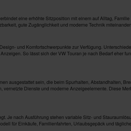
verbindet eine erhöhte Sitzposition mit einem auf Alltag, Fami
tzbarkeit, gute Zugänglichkeit und moderne Technik miteinander
 Design- und Komfortschwerpunkte zur Verfügung. Unterschiede 
nzeigen. So lässt sich der VW Touran je nach Bedarf eher funk
en ausgestattet sein, die beim Spurhalten, Abstandhalten, Br
n, vernetzte Dienste und moderne Anzeigeelemente. Diese Merk
legt. Je nach Ausführung stehen variable Sitz- und Stauraumlö
dell für Einkäufe, Familienfahrten, Urlaubsgepäck und täglic