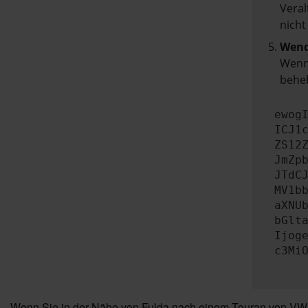
Veral
nicht
Wend
Wenn 
beheb
ewog
ICJ1
ZS12
JmZp
JTdC
MV1b
aXNU
bGlt
Ijog
c3Mi
Wenn Sie in der Nähe von Fulda nach einem Touran von VW s