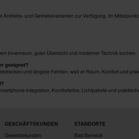
 Antriebs- und Getriebevarianten zur Verfügung. Im Mittelpunkt
xiblem Innenraum, guter Übersicht und moderner Technik suchen.
ler geeignet?
delstrecken und längere Fahrten, weil er Raum, Komfort und pra
l?
 Smartphone-Integration, Komfortsitze, Lichtpakete und praktis
GESCHÄFTSKUNDEN
STANDORTE
Gewerbekunden
Bad Berneck