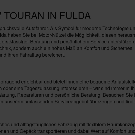
 TOURAN IN FULDA
nspruchsvolle Autofahrer. Als Symbol für moderne Technologie u
da haben Sie bei Motor-Nützel die Möglichkeit, diesen heraus
rstklassiger Beratung und persönlichem Service unterstützen. D
hnik, sondern auch ein hohes Maß an Komfort und Sicherheit. B
nd Ihren Fahralltag bereichert.
rvorragend erreichbar und bietet Ihnen eine bequeme Anlaufstel
der eine Tageszulassung interessieren – wir sind immer in Ihr
tung, Reparaturen und persönliche Beratung. Besuchen Sie Mot
on unserem umfassenden Serviceangebot überzeugen und finden 
liches und alltagstaugliches Fahrzeug mit flexiblem Raumkonzep
onen und Gepäck transportieren und dabei Wert auf Komfort und