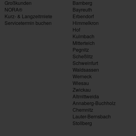
Großkunden
Bamberg
NORA®
Bayreuth
Kurz- & Langzeitmiete
Erbendorf
Servicetermin buchen
Himmelkron
Hof
Kulmbach
Mitterteich
Pegnitz
Scheßlitz
Schweinfurt
Waldsassen
Werneck
Wiesau
Zwickau
Altmittweida
Annaberg-Buchholz
Chemnitz
Lauter-Bernsbach
Stollberg