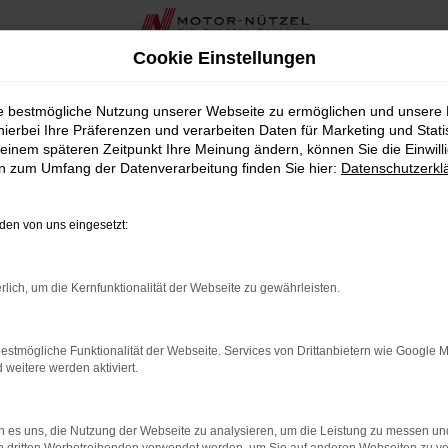
Cookie Einstellungen
ie bestmögliche Nutzung unserer Webseite zu ermöglichen und unsere
hierbei Ihre Präferenzen und verarbeiten Daten für Marketing und Stati
a bei Motor-Nützel
einem späteren Zeitpunkt Ihre Meinung ändern, können Sie die Einwillig
en zum Umfang der Datenverarbeitung finden Sie hier:
Datenschutzerkl
zeug sind, das Leistung, Stil und Komfort perfekt vereint, dan
W Autohaus in der Nähe von Fulda und bieten Ihnen eine umfass
en von uns eingesetzt:
ie, exzellente Fahrdynamik und elegantes Design. Bei Motor-N
rlich, um die Kernfunktionalität der Webseite zu gewährleisten.
ch eine persönliche und umfassende Beratung unseres erfahre
estmögliche Funktionalität der Webseite. Services von Drittanbietern wie Google 
 bieten wir Ihnen in der Nähe von Fulda zahlreiche zusätzlich
eitere werden aktiviert.
lles aus einer Hand. Unser Ziel ist es, Ihnen nicht nur beim Fa
 es uns, die Nutzung der Webseite zu analysieren, um die Leistung zu messen u
r Touran von VW die perfekte Wahl für Fulda ist. Lassen Sie s