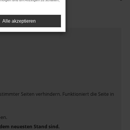
rfolgen und um Anzeigen zu schalten,
Alle akzeptieren
mmter Seiten verhindern. Funktioniert die Seite in
en.
f dem neuesten Stand sind.