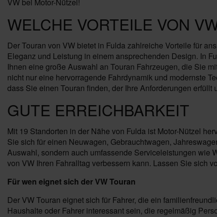
VW bei Motor-Nützel!
WELCHE VORTEILE VON VW
Der Touran von VW bietet in Fulda zahlreiche Vorteile für a
Eleganz und Leistung in einem ansprechenden Design. In Ful
Ihnen eine große Auswahl an Touran Fahrzeugen, die Sie mit e
nicht nur eine hervorragende Fahrdynamik und modernste Tec
dass Sie einen Touran finden, der Ihre Anforderungen erfüllt u
GUTE ERREICHBARKEIT
Mit 19 Standorten in der Nähe von Fulda ist Motor-Nützel he
Sie sich für einen Neuwagen, Gebrauchtwagen, Jahreswagen o
Auswahl, sondern auch umfassende Serviceleistungen wie War
von VW Ihren Fahralltag verbessern kann. Lassen Sie sich v
Für wen eignet sich der VW Touran
Der VW Touran eignet sich für Fahrer, die ein familienfreund
Haushalte oder Fahrer interessant sein, die regelmäßig Pers