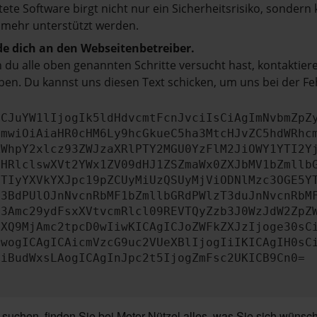
tete Software birgt nicht nur ein Sicherheitsrisiko, sonde
 mehr unterstützt werden.
e dich an den Webseitenbetreiber.
du alle oben genannten Schritte versucht hast, kontaktier
en. Du kannst uns diesen Text schicken, um uns bei der Fe
ICJuYW1lIjogIk5ldHdvcmtFcnJvciIsCiAgImNvbmZpZ
cmwiOiAiaHR0cHM6Ly9hcGkueC5ha3MtcHJvZC5hdWRhc
ZWhpY2xlcz93ZWJzaXRlPTY2MGU0YzFlM2JiOWY1YTI2Y
bHRlclswXVt2YWx1ZV09dHJ1ZSZmaWx0ZXJbMV1bZmllb
JTIyYXVkYXJpc19pZCUyMiUzQSUyMjViODNlMzc3OGE5Y
b3BdPUlOJnNvcnRbMF1bZmllbGRdPWlzT3duJnNvcnRbM
b3Amc29ydFsxXVtvcmRlcl09REVTQyZzb3J0WzJdW2ZpZ
aXQ9MjAmc2tpcD0wIiwKICAgICJoZWFkZXJzIjoge30sC
ewogICAgICAicmVzcG9uc2VUeXBlIjogIiIKICAgIH0sC
OiBudWxsLAogICAgInJpc2t5IjogZmFsc2UKICB9Cn0=
uchen, finden Sie bei Motor-Nützel alles, was Sie sich wüns