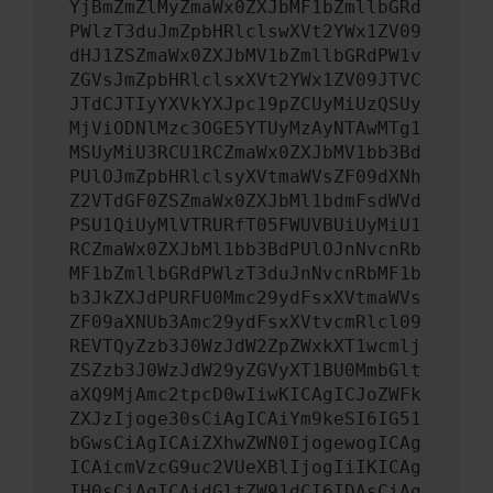
YjBmZmZlMyZmaWx0ZXJbMF1bZmllbGRd
PWlzT3duJmZpbHRlclswXVt2YWx1ZV09
dHJ1ZSZmaWx0ZXJbMV1bZmllbGRdPW1v
ZGVsJmZpbHRlclsxXVt2YWx1ZV09JTVC
JTdCJTIyYXVkYXJpc19pZCUyMiUzQSUy
MjViODNlMzc3OGE5YTUyMzAyNTAwMTg1
MSUyMiU3RCU1RCZmaWx0ZXJbMV1bb3Bd
PUlOJmZpbHRlclsyXVtmaWVsZF09dXNh
Z2VTdGF0ZSZmaWx0ZXJbMl1bdmFsdWVd
PSU1QiUyMlVTRURfT05FWUVBUiUyMiU1
RCZmaWx0ZXJbMl1bb3BdPUlOJnNvcnRb
MF1bZmllbGRdPWlzT3duJnNvcnRbMF1b
b3JkZXJdPURFU0Mmc29ydFsxXVtmaWVs
ZF09aXNUb3Amc29ydFsxXVtvcmRlcl09
REVTQyZzb3J0WzJdW2ZpZWxkXT1wcmlj
ZSZzb3J0WzJdW29yZGVyXT1BU0MmbGlt
aXQ9MjAmc2tpcD0wIiwKICAgICJoZWFk
ZXJzIjoge30sCiAgICAiYm9keSI6IG51
bGwsCiAgICAiZXhwZWN0IjogewogICAg
ICAicmVzcG9uc2VUeXBlIjogIiIKICAg
IH0sCiAgICAidGltZW91dCI6IDAsCiAg