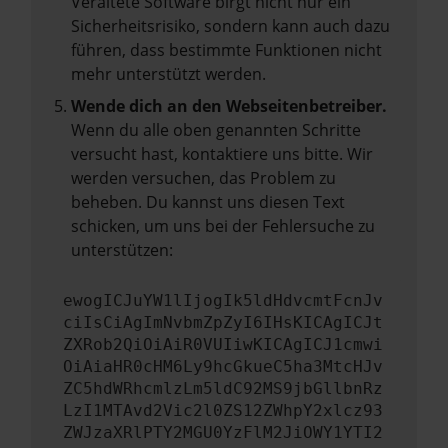
Veraltete Software birgt nicht nur ein
Sicherheitsrisiko, sondern kann auch dazu
führen, dass bestimmte Funktionen nicht
mehr unterstützt werden.
Wende dich an den Webseitenbetreiber.
Wenn du alle oben genannten Schritte
versucht hast, kontaktiere uns bitte. Wir
werden versuchen, das Problem zu
beheben. Du kannst uns diesen Text
schicken, um uns bei der Fehlersuche zu
unterstützen:
ewogICJuYW1lIjogIk5ldHdvcmtFcnJv
ciIsCiAgImNvbmZpZyI6IHsKICAgICJt
ZXRob2QiOiAiR0VUIiwKICAgICJ1cmwi
OiAiaHR0cHM6Ly9hcGkueC5ha3MtcHJv
ZC5hdWRhcmlzLm5ldC92MS9jbGllbnRz
LzI1MTAvd2Vic2l0ZS12ZWhpY2xlcz93
ZWJzaXRlPTY2MGU0YzFlM2JiOWY1YTI2