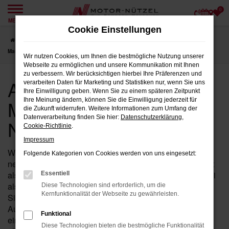
0
Zum
MENÜ
Hauptinhalt
Cookie Einstellungen
springen
Startseite
Marktredwitz
Audi
Audi A5
Audi Jahreswagen für
Marktredwitz bei Motor-Nützel
Wir nutzen Cookies, um Ihnen die bestmögliche Nutzung unserer
Webseite zu ermöglichen und unsere Kommunikation mit Ihnen
zu verbessern. Wir berücksichtigen hierbei Ihre Präferenzen und
Audi Jahreswagen für
verarbeiten Daten für Marketing und Statistiken nur, wenn Sie uns
Ihre Einwilligung geben. Wenn Sie zu einem späteren Zeitpunkt
Marktredwitz bei Motor-
Ihre Meinung ändern, können Sie die Einwilligung jederzeit für
die Zukunft widerrufen. Weitere Informationen zum Umfang der
Datenverarbeitung finden Sie hier:
Datenschutzerklärung
,
Nützel
Cookie-Richtlinie
.
Impressum
Wenn Sie in der Nähe von Marktredwitz nach einem fast
Folgende Kategorien von Cookies werden von uns eingesetzt:
neuen Fahrzeug suchen, das Ihnen sowohl hohe Qualität
als auch einen attraktiven Preis bietet, ist der A5 von Audi
Essentiell
als Jahreswagen bei Motor-Nützel die perfekte Wahl für
Diese Technologien sind erforderlich, um die
Kernfunktionalität der Webseite zu gewährleisten.
Sie. Seit über 90 Jahren sind wir Ihr zuverlässiges Audi
Autohaus in der Nähe von Marktredwitz und bieten Ihnen
Funktional
eine exklusive Auswahl an A5 Jahreswagen, die nahezu
Diese Technologien bieten die bestmögliche Funktionalität