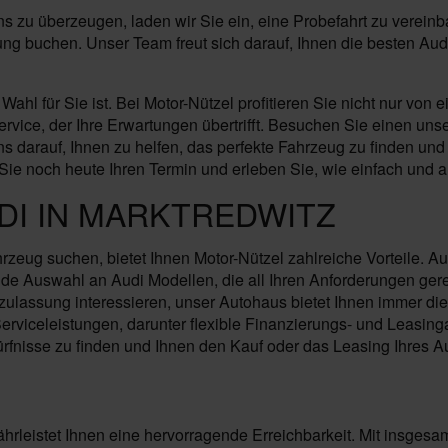
 zu überzeugen, laden wir Sie ein, eine Probefahrt zu vereinb
atung buchen. Unser Team freut sich darauf, Ihnen die besten A
l für Sie ist. Bei Motor-Nützel profitieren Sie nicht nur von 
ce, der Ihre Erwartungen übertrifft. Besuchen Sie einen unse
s darauf, Ihnen zu helfen, das perfekte Fahrzeug zu finden und
ie noch heute Ihren Termin und erleben Sie, wie einfach und 
DI IN MARKTREDWITZ
eug suchen, bietet Ihnen Motor-Nützel zahlreiche Vorteile. Aud
de Auswahl an Audi Modellen, die all Ihren Anforderungen gere
assung interessieren, unser Autohaus bietet Ihnen immer die 
Serviceleistungen, darunter flexible Finanzierungs- und Leasi
rfnisse zu finden und Ihnen den Kauf oder das Leasing Ihres Au
ährleistet Ihnen eine hervorragende Erreichbarkeit. Mit insgesam