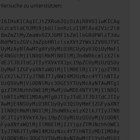
hlersuche zu unterstützen:
yI6IHsKICAgICJtZXRob2QiOiAiR0VUIiwKICAg
mlzLm5ldC92MS9jbGllbnRzLzI1MTAvd2Vic2l0
jBmZmZlMyZmaWx0ZXJbMF1bZmllbGRdPWlzT3du
GRdPW1vZGVsJmZpbHRlclsxXVt2YWx1ZV09JTVC
TUyMzAyNTAwMTg0YyUyMiU3RCUyQyU3QiUyMmF1
DE4NGUlMjIlN0QlMkMlN0IlMjJhdWRhcmlzX2lk
TdEJTJDJTdCJTIyYXVkYXJpc19pZCUyMiUzQSUy
iUyMmF1ZGFyaXNfaWQlMjIlM0ElMjI1YjgzZTM3
mlzX2lkJTIyJTNBJTIyNWI4M2UzNzc4YTlhNTIz
iUzQSUyMjViODNlMzc3OGE5YTUyMzAyNTAwMTg1
jgzZTM3NzhhOWE1MjMwMjUwMDE4NTYlMjIlN0Ql
TlhNTIzMDI1MDAyMTg0JTIyJTdEJTJDJTdCJTIy
TAwMjE4NSUyMiU3RCUyQyU3QiUyMmF1ZGFyaXNf
jIlN0QlMkMlN0IlMjJhdWRhcmlzX2lkJTIyJTNB
TdCJTIyYXVkYXJpc19pZCUyMiUzQSUyMjViODNl
GFyaXNfaWQlMjIlM0ElMjI1YjgzZTM3NzhhOWE1
TIyJTNBJTIyNWI4M2UzNzc4YTlhNTIzMDI1MDAy
jViODNlMzc3OGE5YTUyMzAyNTAwMjFlYyUyMiU3