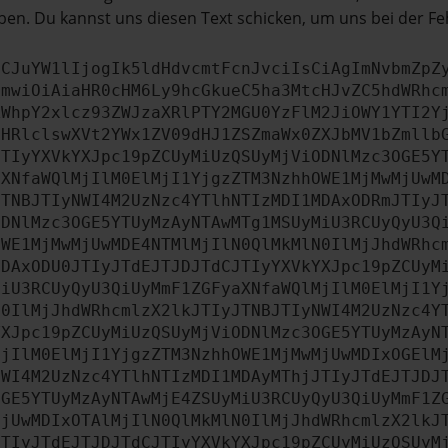
en. Du kannst uns diesen Text schicken, um uns bei der Fe
ICJuYW1lIjogIk5ldHdvcmtFcnJvciIsCiAgImNvbmZpZ
cmwiOiAiaHR0cHM6Ly9hcGkueC5ha3MtcHJvZC5hdWRhc
ZWhpY2xlcz93ZWJzaXRlPTY2MGU0YzFlM2JiOWY1YTI2Y
bHRlclswXVt2YWx1ZV09dHJ1ZSZmaWx0ZXJbMV1bZmllb
JTIyYXVkYXJpc19pZCUyMiUzQSUyMjViODNlMzc3OGE5Y
aXNfaWQlMjIlM0ElMjI1YjgzZTM3NzhhOWE1MjMwMjUwM
JTNBJTIyNWI4M2UzNzc4YTlhNTIzMDI1MDAxODRmJTIyJ
ODNlMzc3OGE5YTUyMzAyNTAwMTg1MSUyMiU3RCUyQyU3Q
OWE1MjMwMjUwMDE4NTMlMjIlN0QlMkMlN0IlMjJhdWRhc
MDAxODU0JTIyJTdEJTJDJTdCJTIyYXVkYXJpc19pZCUyM
MiU3RCUyQyU3QiUyMmF1ZGFyaXNfaWQlMjIlM0ElMjI1Y
N0IlMjJhdWRhcmlzX2lkJTIyJTNBJTIyNWI4M2UzNzc4Y
YXJpc19pZCUyMiUzQSUyMjViODNlMzc3OGE5YTUyMzAyN
MjIlM0ElMjI1YjgzZTM3NzhhOWE1MjMwMjUwMDIxOGElM
NWI4M2UzNzc4YTlhNTIzMDI1MDAyMThjJTIyJTdEJTJDJ
OGE5YTUyMzAyNTAwMjE4ZSUyMiU3RCUyQyU3QiUyMmF1Z
MjUwMDIxOTAlMjIlN0QlMkMlN0IlMjJhdWRhcmlzX2lkJ
JTIyJTdEJTJDJTdCJTIyYXVkYXJpc19pZCUyMiUzQSUyM