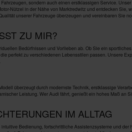
 Fahrzeugen, sondern auch einen erstklassigen Service. Unser 
tor-Nützel in der Nähe von Marktredwitz und entdecken Sie, war
Qualität unserer Fahrzeuge überzeugen und vereinbaren Sie noc
SST ZU MIR?
viduellen Bedürfnissen und Vorlieben ab. Ob Sie ein sportliche
 die perfekt zu verschiedenen Lebensstilen passen. Unsere Exp
.
 Modell überzeugt durch modernste Technik, erstklassige Verarb
mischer Leistung. Wer Audi fährt, genießt ein hohes Maß an Siche
ICHTERUNGEN IM ALLTAG
 intuitive Bedienung, fortschrittliche Assistenzsysteme und der