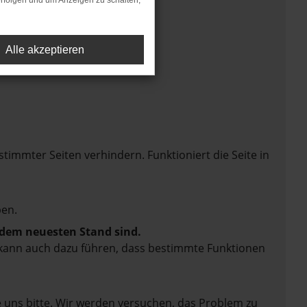
rfolgen und um Anzeigen zu schalten,
Alle akzeptieren
mmter Seiten verhindern. Funktioniert die Seite in
en.
f dem neuesten Stand sind.
rn kann auch dazu führen, dass bestimmte Funktionen
e uns bitte. Wir werden versuchen, das Problem zu