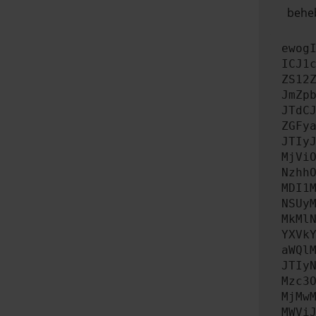
beheb
ewog
ICJ1
ZS12
JmZp
JTdC
ZGFy
JTIy
MjVi
Nzhh
MDI1
NSUy
MkMl
YXVk
aWQl
JTIy
Mzc3
MjMw
MWVi