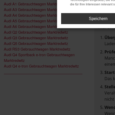
Technologien eingesetzt, die v
Audi A1 Gebrauchtwagen Marktredwitz
die für Ihre Interessen relevant s
FEH
Audi A3 Gebrauchtwagen Marktredwitz
Audi A4 Gebrauchtwagen Marktredwitz
Speichern
Audi A5 Gebrauchtwagen Marktredwitz
Beim Lad
Audi A6 Gebrauchtwagen Marktredwitz
Hier sin
Audi Q2 Gebrauchtwagen Marktredwitz
Über
Audi Q3 Gebrauchtwagen Marktredwitz
Audi Q5 Gebrauchtwagen Marktredwitz
Laden
Audi RS3 Gebrauchtwagen Marktredwitz
Prüf
Audi Q4 Sportback e-tron Gebrauchtwagen
Manch
Marktredwitz
einem
Audi Q4 e-tron Gebrauchtwagen Marktredwitz
Start
Das 
Stell
Veral
nicht
Wend
Wenn 