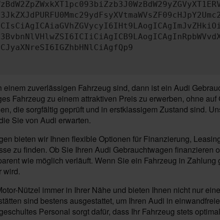
WzBdW2ZpZWxkXT1pc093biZzb3J0WzBdW29yZGVyXT1ER
b3JkZXJdPURFU0Mmc29ydFsyXVtmaWVsZF09cHJpY2Umc
MCIsCiAgICAiaGVhZGVycyI6IHt9LAogICAgImJvZHkiO
c3BvbnNlVHlwZSI6ICIiCiAgICB9LAogICAgInRpbWVvd
ICJyaXNreSI6IGZhbHNlCiAgfQp9
inem zuverlässigen Fahrzeug sind, dann ist ein Audi Gebrauch
es Fahrzeug zu einem attraktiven Preis zu erwerben, ohne auf Q
en, die sorgfältig geprüft und in erstklassigem Zustand sind.
die Sie von Audi erwarten.
n bieten wir Ihnen flexible Optionen für Finanzierung, Leasi
nisse zu finden. Ob Sie Ihren Audi Gebrauchtwagen finanzieren o
parent wie möglich verläuft. Wenn Sie ein Fahrzeug in Zahlung
 wird.
i Motor-Nützel immer in Ihrer Nähe und bieten Ihnen nicht nur
ätten sind bestens ausgestattet, um Ihren Audi in einwandfre
eschultes Personal sorgt dafür, dass Ihr Fahrzeug stets optimal