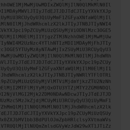
zhhOWE1MjMwMjUwMDIxZWQlMjIlN0QlMkMlN0Il
DI1MDAyMWVlJTIyJTdEJTJDJTdCJTIyYXVkYXJp
iUyMiU3RCUyQyU3QiUyMmF1ZGFyaXNfaWQlMjIl
kMlN0IlMjJhdWRhcmlzX2lkJTIyJTNBJTIyNWI4
XVkYXJpc19pZCUyMiUzQSUyMjViODNlMzc3OGE5
WQlMjIlM0ElMjI1YjgzZTM3NzhhOWE1MjMwMjUw
TIyNWI4M2UzNzc4YTlhNTIzMDI1MDAyMjFhJTIy
zc3OGE5YTUyMzAyNTAwMjIxZSUyMiU3RCUyQyU3
jMwMjUwMDIyZWQlMjIlN0QlMkMlN0IlMjJhdWRh
mVlJTIyJTdEJTJDJTdCJTIyYXVkYXJpc19pZCUy
CUyQyU3QiUyMmF1ZGFyaXNfaWQlMjIlM0ElMjI1
jJhdWRhcmlzX2lkJTIyJTNBJTIyNWRlYTFlOTRi
19pZCUyMiUzQSUyMjVlMTViMjdmYjkzZTU2NzNh
0ElMjI2MTFlMjYyMjQxOTU3YTZjMTY2ZGM0NDQl
DI2NjVlMGI2Mjk2ZDM0NDAwNDcwJTIyJTdEJTJD
WUzMzc5MzJkZjdjMCUyMiU3RCUyQyU3QiUyMmF1
TZhMmQlMjIlN0QlMkMlN0IlMjJhdWRhcmlzX2lk
TdEJTJDJTdCJTIyYXVkYXJpc19pZCUyMiUzQSUy
Wx0ZXJbMV1bb3BdPUlOJmZpbHRlclsyXVtmaWVs
lVTRUQlMjIlNUQmZmlsdGVyWzJdW29wXT1JTiZz