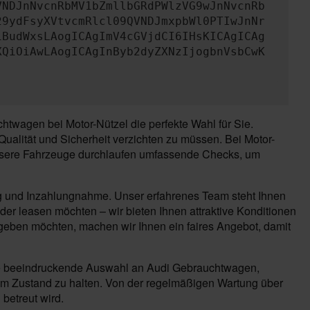
VNDJnNvcnRbMV1bZmllbGRdPWlzVG9wJnNvcnRb
29ydFsyXVtvcmRlcl09QVNDJmxpbWl0PTIwJnNr
iBudWxsLAogICAgImV4cGVjdCI6IHsKICAgICAg
XQiOiAwLAogICAgInByb2dyZXNzIjogbnVsbCwK
twagen bei Motor-Nützel die perfekte Wahl für Sie.
ualität und Sicherheit verzichten zu müssen. Bei Motor-
 Unsere Fahrzeuge durchlaufen umfassende Checks, um
ng und Inzahlungnahme. Unser erfahrenes Team steht Ihnen
der leasen möchten – wir bieten Ihnen attraktive Konditionen
 geben möchten, machen wir Ihnen ein faires Angebot, damit
 eine beeindruckende Auswahl an Audi Gebrauchtwagen,
iem Zustand zu halten. Von der regelmäßigen Wartung über
 betreut wird.