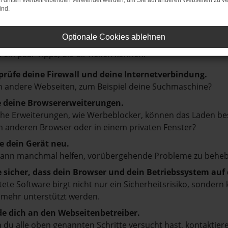
on dritten Werbetreibenden verwendet werden, um Sie auf anderen Webseiten zu ve
ind.
LER: NETWORK ERROR
Optionale Cookies ablehnen
en ist ein Fehler aufgetreten.
d ein paar Tipps, die dir helfen können:
prüfe deine Firewall und deine Internetverbindung.
 andere Webseiten, zum Beispiel deine Suchmaschine?
e deine Browsererweiterungen.
e Erweiterungen, wie Werbeblocker, können das Laden besti
 anderen Browser oder in einem privaten Fenster?
e dein Gerät neu.
kann manchmal helfen, vorübergehende Probleme zu beheb
e sicher, dass dein Browser und dein Betriebssystem au
tete Software birgt nicht nur ein Sicherheitsrisiko, sonde
 mehr unterstützt werden.
e dich an den Webseitenbetreiber.
du alle oben genannten Schritte versucht hast, kontaktier