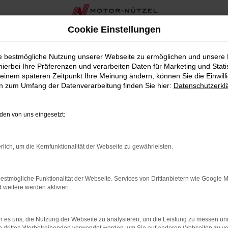
Cookie Einstellungen
otor-Nützel Vertriebs-GmbH
ie bestmögliche Nutzung unserer Webseite zu ermöglichen und unsere
hierbei Ihre Präferenzen und verarbeiten Daten für Marketing und Stati
tredwitz bei Motor-Nützel Ver
einem späteren Zeitpunkt Ihre Meinung ändern, können Sie die Einwillig
en zum Umfang der Datenverarbeitung finden Sie hier:
Datenschutzerkl
ner für Audi Gebrauchtwagen in der Nähe von Marktredwitz. Wen
für Sie. Unsere Auswahl an sorgfältig geprüften Audi Gebraucht
en von uns eingesetzt:
gen wird von unserem erfahrenen Team auf Herz und Nieren gepr
rlich, um die Kernfunktionalität der Webseite zu gewährleisten.
en bieten wir Ihnen auch umfassende Serviceleistungen in de
s in bestem Zustand bleibt. Von der Wartung bis zur Reparatur –
estmögliche Funktionalität der Webseite. Services von Drittanbietern wie Google 
arum wir seit Jahrzehnten die erste Adresse für Audi Gebrauch
eitere werden aktiviert.
er erstklassigen Beratung sind wir Ihr idealer Partner für den
 es uns, die Nutzung der Webseite zu analysieren, um die Leistung zu messen u