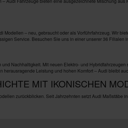
n – Audi Fahrzeuge bieten eine ausgezeichnete Mischung aus Fu
 Modellen – neu, gebraucht oder als Vorführfahrzeug. Wir biet
igen Service. Besuchen Sie uns in einer unserer 36 Filialen 
n und Nachhaltigkeit. Mit neuen Elektro- und Hybridfahrzeugen 
erausragende Leistung und hohen Komfort – Audi bleibt auch in
HICHTE MIT IKONISCHEN MO
odellen zurückblicken. Seit Jahrzehnten setzt Audi Maßstäbe in