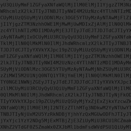
QyU3QiUyMmF1ZGFyaXNfaWQlMjIlM0ElMjI1YjgzZTM3N
dWRhcmlzX2lkJTIyJTNBJTIyNWI4M2UzNzc4YTlhNTIzM
ZCUyMiUzQSUyMjViODNlMzc3OGE5YTUyMzAyNTAwMjFlZ
MjI1YjgzZTM3NzhhOWE1MjMwMjUwMDIxZjAlMjIlN0QlM
Nzc4YTlhNTIzMDI1MDAyMjE3JTIyJTdEJTJDJTdCJTIyY
MzAyNTAwMjIxOCUyMiU3RCUyQyU3QiUyMmF1ZGFyaXNfa
MTklMjIlN0QlMkMlN0IlMjJhdWRhcmlzX2lkJTIyJTNBJ
JTJDJTdCJTIyYXVkYXJpc19pZCUyMiUzQSUyMjViODNlM
MmF1ZGFyaXNfaWQlMjIlM0ElMjI1YjgzZTM3NzhhOWE1M
X2lkJTIyJTNBJTIyNWI4M2UzNzc4YTlhNTIzMDI1MDAyM
QSUyMjViODNlMzc3OGE5YTUyMzAyNTAwMjNhZSUyMiU3R
MzZiMWI5M2U1NjQ0NTQ1YTRjYmElMjIlN0QlMkMlN0IlM
NTY0NGE1NWNjZGEyJTIyJTdEJTJDJTdCJTIyYXVkYXJpc
YzllMCUyMiU3RCUyQyU3QiUyMmF1ZGFyaXNfaWQlMjIlM
N0QlMkMlN0IlMjJhdWRhcmlzX2lkJTIyJTNBJTIyNjFkO
JTIyYXVkYXJpc19pZCUyMiUzQSUyMjYxZjExZjkxYzcwZ
aXNfaWQlMjIlM0ElMjI2NTEzZTlhMTg3NDkwM2YyNTUwY
JTNBJTIyNjUxM2U5YzRkNDBjYjhhYzQxMGUwODFhJTIyJ
YjYxYjc1YzY2NDg5MjExMTBjZjE3ZiUyMiU3RCU1RCZma
dXNhZ2VTdGF0ZSZmaWx0ZXJbMl1bdmFsdWVdPSU1QiUyM