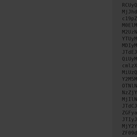
RCUy
MjJh
c19p
M0El
M2Uz
YTUy
MDIy
JTdE
QiUy
cmlz
MiUz
Y2M5
OTNl
NzZj
MjIl
JTdC
ZGFy
JTIy
MjY2
ZF09