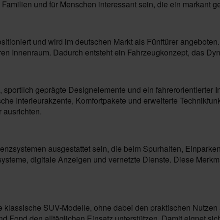
e Familien und für Menschen interessant sein, die ein markant 
tioniert und wird im deutschen Markt als Fünftürer angeboten.
ren Innenraum. Dadurch entsteht ein Fahrzeugkonzept, das Dyna
 sportlich geprägte Designelemente und ein fahrerorientierter
che Interieurakzente, Komfortpakete und erweiterte Technikfunk
r ausrichten.
enzsystemen ausgestattet sein, die beim Spurhalten, Einpark
ssysteme, digitale Anzeigen und vernetzte Dienste. Diese Merk
e klassische SUV-Modelle, ohne dabei den praktischen Nutzen au
 Fond den alltäglichen Einsatz unterstützen. Damit eignet sich