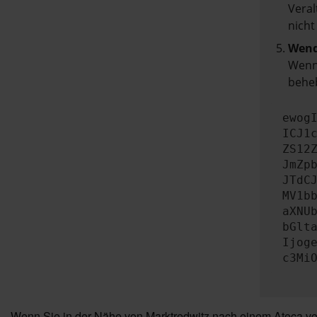
Veral
nicht
Wend
Wenn 
beheb
ewog
ICJ1
ZS12
JmZp
JTdC
MV1b
aXNU
bGlt
Ijog
c3Mi
Wenn Sie in der Nähe von Marktredwitz nach einem Ateca vo