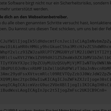
tete Software birgt nicht nur ein Sicherheitsrisiko, sonde
 mehr unterstützt werden.
e dich an den Webseitenbetreiber.
du alle oben genannten Schritte versucht hast, kontaktier
en. Du kannst uns diesen Text schicken, um uns bei der Fe
ICJuYW1lIjogIk5ldHdvcmtFcnJvciIsCiAgImNvbmZpZ
cmwiOiAiaHR0cHM6Ly9hcGkueC5ha3MtcHJvZC5hdWRhc
ZWhpY2xlcz93ZWJzaXRlPTY2MGU0YzFlM2JiOWY1YTI2Y
bHRlclswXVt2YWx1ZV09dHJ1ZSZmaWx0ZXJbMV1bZmllb
JTIyYXVkYXJpc19pZCUyMiUzQSUyMjVjMTIwNTUyOWNlN
b3BdPUlOJnNvcnRbMF1bZmllbGRdPWlzT3duJnNvcnRbM
b3Amc29ydFsxXVtvcmRlcl09REVTQyZzb3J0WzJdW2ZpZ
aXQ9MjAmc2tpcD0wIiwKICAgICJoZWFkZXJzIjoge30sC
ewogICAgICAicmVzcG9uc2VUeXBlIjogIiIKICAgIH0sC
OiBudWxsLAogICAgInJpc2t5IjogZmFsc2UKICB9Cn0=
n CUPRA suchen, finden Sie bei Motor-Nützel alles, was Sie s