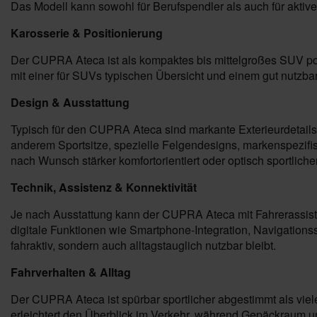
Das Modell kann sowohl für Berufspendler als auch für aktiv
Karosserie & Positionierung
Der CUPRA Ateca ist als kompaktes bis mittelgroßes SUV posi
mit einer für SUVs typischen Übersicht und einem gut nutzba
Design & Ausstattung
Typisch für den CUPRA Ateca sind markante Exterieurdetails,
anderem Sportsitze, spezielle Felgendesigns, markenspezifis
nach Wunsch stärker komfortorientiert oder optisch sportliche
Technik, Assistenz & Konnektivität
Je nach Ausstattung kann der CUPRA Ateca mit Fahrerassist
digitale Funktionen wie Smartphone-Integration, Navigation
fahraktiv, sondern auch alltagstauglich nutzbar bleibt.
Fahrverhalten & Alltag
Der CUPRA Ateca ist spürbar sportlicher abgestimmt als viel
erleichtert den Überblick im Verkehr, während Gepäckraum und