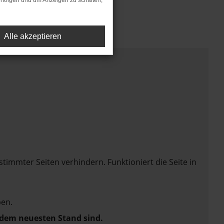
rfolgen und um Anzeigen zu schalten,
Alle akzeptieren
mmter Seiten verhindern. Funktioniert die Seite in
en.
f dem neuesten Stand sind.