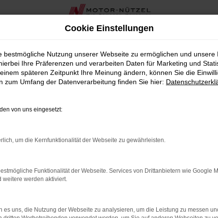
Cookie Einstellungen
ei Motor-Nützel
ie bestmögliche Nutzung unserer Webseite zu ermöglichen und unsere
hierbei Ihre Präferenzen und verarbeiten Daten für Marketing und Stati
rktredwitz bei Motor-Nützel
einem späteren Zeitpunkt Ihre Meinung ändern, können Sie die Einwillig
en zum Umfang der Datenverarbeitung finden Sie hier:
Datenschutzerkl
nem Fahrzeug sind, das Leistung, Stil und Komfort perfekt vere
rauenswürdiges CUPRA Autohaus in der Nähe von Marktredwitz u
en von uns eingesetzt:
ogie, exzellente Fahrdynamik und elegantes Design. Bei Moto
rlich, um die Kernfunktionalität der Webseite zu gewährleisten.
n wird durch eine persönliche und umfassende Beratung unser
estmögliche Funktionalität der Webseite. Services von Drittanbietern wie Google 
bieten wir Ihnen in der Nähe von Marktredwitz zahlreiche zusä
eitere werden aktiviert.
zel erhalten Sie alles aus einer Hand. Unser Ziel ist es, Ihnen
en.
 es uns, die Nutzung der Webseite zu analysieren, um die Leistung zu messen u
r Ateca von CUPRA die perfekte Wahl für Marktredwitz ist. Las