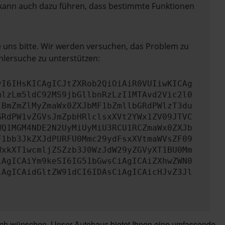
rn kann auch dazu führen, dass bestimmte Funktionen
e uns bitte. Wir werden versuchen, das Problem zu
hlersuche zu unterstützen:
yI6IHsKICAgICJtZXRob2QiOiAiR0VUIiwKICAg
mlzLm5ldC92MS9jbGllbnRzLzI1MTAvd2Vic2l0
jBmZmZlMyZmaWx0ZXJbMF1bZmllbGRdPWlzT3du
GRdPW1vZGVsJmZpbHRlclsxXVt2YWx1ZV09JTVC
WQ1MGM4NDE2N2UyMiUyMiU3RCU1RCZmaWx0ZXJb
F1bb3JkZXJdPURFU0Mmc29ydFsxXVtmaWVsZF09
WxkXT1wcmljZSZzb3J0WzJdW29yZGVyXT1BU0Mm
iAgICAiYm9keSI6IG51bGwsCiAgICAiZXhwZWN0
iAgICAidGltZW91dCI6IDAsCiAgICAicHJvZ3Jl
ich wünschen. Unser Autohaus bietet Ihnen eine umfassende