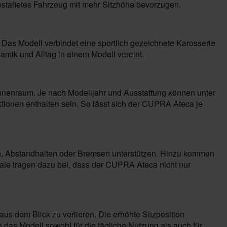
gestaltetes Fahrzeug mit mehr Sitzhöhe bevorzugen.
 Das Modell verbindet eine sportlich gezeichnete Karosserie
mik und Alltag in einem Modell vereint.
 Innenraum. Je nach Modelljahr und Ausstattung können unter
tionen enthalten sein. So lässt sich der CUPRA Ateca je
en, Abstandhalten oder Bremsen unterstützen. Hinzu kommen
male tragen dazu bei, dass der CUPRA Ateca nicht nur
s dem Blick zu verlieren. Die erhöhte Sitzposition
 das Modell sowohl für die tägliche Nutzung als auch für