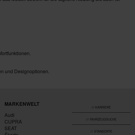
ortfunktionen.
gen und Designoptionen.
MARKENWELT
/// KARRIERE
Audi
/// FAHRZEUGSUCHE
CUPRA
SEAT
/// STANDORTE
Škoda