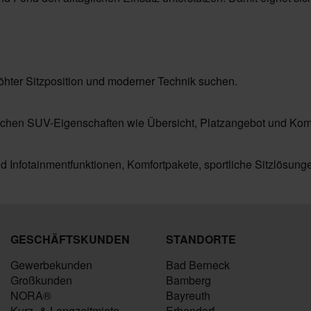
höhter Sitzposition und moderner Technik suchen.
tischen SUV-Eigenschaften wie Übersicht, Platzangebot und Komf
nd Infotainmentfunktionen, Komfortpakete, sportliche Sitzlösun
GESCHÄFTSKUNDEN
STANDORTE
Gewerbekunden
Bad Berneck
Großkunden
Bamberg
NORA®
Bayreuth
Kurz- & Langzeitmiete
Erbendorf