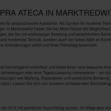
PRA ATECA IN MARKTREDWI
ile für anspruchsvolle Autofahrer. Als Symbol für moderne Tech
 In Marktredwitz haben Sie bei Motor-Nützel die Möglichkeit
en, die Sie mit erstklassiger Beratung und persönlichem Servi
mik und modernste Technik, sondern auch ein hohes Maß an Komfo
re Anforderungen erfüllt und Ihren Fahralltag bereichert.
zel hervorragend erreichbar und bietet Ihnen eine bequeme Anla
hreswagen oder eine Tageszulassung interessieren – wir sind 
istungen wie Wartung, Reparaturen und persönliche Beratung. 
n kann. Lassen Sie sich von unserem umfassenden Serviceangeb
ein SUV mit sportlicher Ausrichtung suchen, im Alltag aber nich