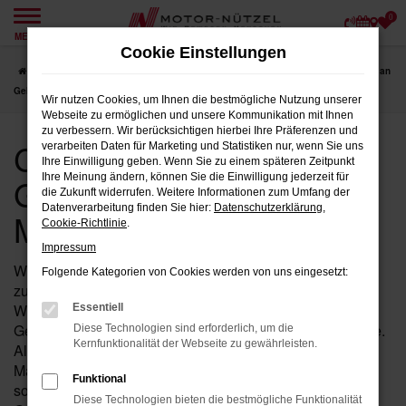
0
Zum
MENÜ
Hauptinhalt
Cookie Einstellungen
springen
Startseite
Marktredwitz
CUPRA
CUPRA Tavascan
CUPRA Tavascan
Gebrauchtwagen für Marktredwitz
Wir nutzen Cookies, um Ihnen die bestmögliche Nutzung unserer
Webseite zu ermöglichen und unsere Kommunikation mit Ihnen
zu verbessern. Wir berücksichtigen hierbei Ihre Präferenzen und
CUPRA Tavascan
verarbeiten Daten für Marketing und Statistiken nur, wenn Sie uns
Ihre Einwilligung geben. Wenn Sie zu einem späteren Zeitpunkt
Gebrauchtwagen für
Ihre Meinung ändern, können Sie die Einwilligung jederzeit für
die Zukunft widerrufen. Weitere Informationen zum Umfang der
Datenverarbeitung finden Sie hier:
Datenschutzerklärung
,
Marktredwitz
Cookie-Richtlinie
.
Impressum
Wenn Sie in der Nähe von Marktredwitz nach einem
Folgende Kategorien von Cookies werden von uns eingesetzt:
zuverlässigen Fahrzeug suchen, das Ihnen Qualität und
Wertigkeit bietet, dann ist ein Tavascan von CUPRA als
Essentiell
Gebrauchtwagen bei Motor-Nützel die ideale Wahl für Sie.
Diese Technologien sind erforderlich, um die
Kernfunktionalität der Webseite zu gewährleisten.
Als Ihr erfahrenes CUPRA Autohaus in der Nähe von
Marktredwitz seit über 90 Jahren, bieten wir Ihnen eine
Funktional
sorgfältig ausgewählte Palette an Tavascan
Diese Technologien bieten die bestmögliche Funktionalität