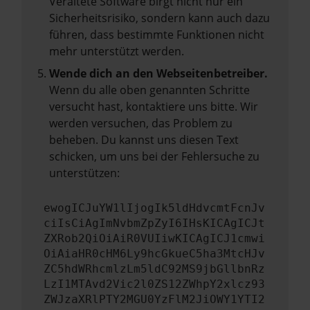
Veraltete Software birgt nicht nur ein
Sicherheitsrisiko, sondern kann auch dazu
führen, dass bestimmte Funktionen nicht
mehr unterstützt werden.
Wende dich an den Webseitenbetreiber.
Wenn du alle oben genannten Schritte
versucht hast, kontaktiere uns bitte. Wir
werden versuchen, das Problem zu
beheben. Du kannst uns diesen Text
schicken, um uns bei der Fehlersuche zu
unterstützen:
ewogICJuYW1lIjogIk5ldHdvcmtFcnJv
ciIsCiAgImNvbmZpZyI6IHsKICAgICJt
ZXRob2QiOiAiR0VUIiwKICAgICJ1cmwi
OiAiaHR0cHM6Ly9hcGkueC5ha3MtcHJv
ZC5hdWRhcmlzLm5ldC92MS9jbGllbnRz
LzI1MTAvd2Vic2l0ZS12ZWhpY2xlcz93
ZWJzaXRlPTY2MGU0YzFlM2JiOWY1YTI2