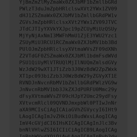
YjBmZmZlMyZmaWx0ZXJbMF1bZmllbGRd
PWlzT3duJmZpbHRlclswXVt2YWx1ZV09
dHJ1ZSZmaWx0ZXJbMV1bZmllbGRdPW1v
ZGVsJmZpbHRlclsxXVt2YWx1ZV09JTVC
JTdCJTIyYXVkYXJpc19pZCUyMiUzQSUy
MjYyNjAxNmI3MWFhMmU1ZjE3YWU2Yzc1
ZSUyMiU3RCU1RCZmaWx0ZXJbMV1bb3Bd
PUlOJmZpbHRlclsyXVtmaWVsZF09dXNh
Z2VTdGF0ZSZmaWx0ZXJbMl1bdmFsdWVd
PSU1QiUyMlVTRUQlMjIlNUQmZmlsdGVy
WzJdW29wXT1JTiZzb3J0WzBdW2ZpZWxk
XT1pc093biZzb3J0WzBdW29yZGVyXT1E
RVNDJnNvcnRbMV1bZmllbGRdPWlzVG9w
JnNvcnRbMV1bb3JkZXJdPURFU0Mmc29y
dFsyXVtmaWVsZF09cHJpY2Umc29ydFsy
XVtvcmRlcl09QVNDJmxpbWl0PTIwJnNr
aXA9MCIsCiAgICAiaGVhZGVycyI6IHt9
LAogICAgImJvZHkiOiBudWxsLAogICAg
ImV4cGVjdCI6IHsKICAgICAgInJlc3Bv
bnNlVHlwZSI6ICIiCiAgICB9LAogICAg
InRpbWVvdXQiOiAwLAogICAgInByb2dy