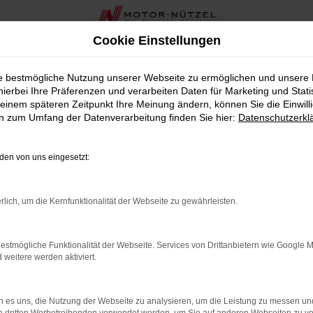
Cookie Einstellungen
agen für Marktredwitz bei Motor-Nützel
ie bestmögliche Nutzung unserer Webseite zu ermöglichen und unsere
hierbei Ihre Präferenzen und verarbeiten Daten für Marketing und Stati
 Marktredwitz bei Motor-Nütz
einem späteren Zeitpunkt Ihre Meinung ändern, können Sie die Einwillig
en zum Umfang der Datenverarbeitung finden Sie hier:
Datenschutzerkl
suchen, der sowohl durch Stil als auch durch Leistung bestic
it über 90 Jahren in der Nähe von Marktredwitz bieten wir Ihne
en von uns eingesetzt:
ellenten Komfort und beeindruckende Fahrdynamik in einem el
rlich, um die Kernfunktionalität der Webseite zu gewährleisten.
roße Auswahl an Tavascan Neuwagen wird durch eine umfassend
estmögliche Funktionalität der Webseite. Services von Drittanbietern wie Google 
ieten wir Ihnen in der Nähe von Marktredwitz auch zahlreich
eitere werden aktiviert.
Motor-Nützel erhalten Sie alles aus einer Hand.
can von CUPRA die ideale Wahl für Marktredwitz ist. Lassen S
 es uns, die Nutzung der Webseite zu analysieren, um die Leistung zu messen u
heute.