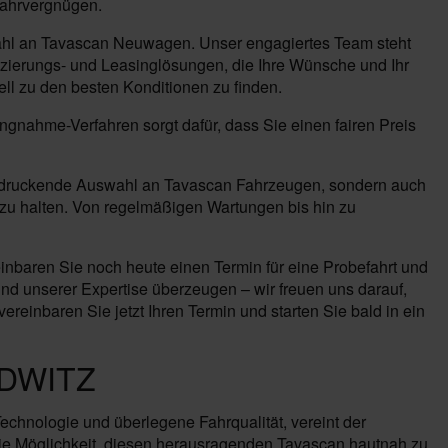
 Fahrvergnügen.
wahl an Tavascan Neuwagen. Unser engagiertes Team steht
zierungs- und Leasinglösungen, die Ihre Wünsche und Ihr
ell zu den besten Konditionen zu finden.
ungnahme-Verfahren sorgt dafür, dass Sie einen fairen Preis
beeindruckende Auswahl an Tavascan Fahrzeugen, sondern auch
zu halten. Von regelmäßigen Wartungen bis hin zu
nbaren Sie noch heute einen Termin für eine Probefahrt und
nd unserer Expertise überzeugen – wir freuen uns darauf,
reinbaren Sie jetzt Ihren Termin und starten Sie bald in ein
DWITZ
echnologie und überlegene Fahrqualität, vereint der
ie Möglichkeit, diesen herausragenden Tavascan hautnah zu