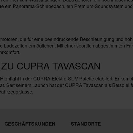
 wie ein Panorama-Schiebedach, ein Premium-Soundsystem und e
otoren, die für eine beeindruckende Beschleunigung und hohe 
kurze Ladezeiten ermöglichen. Mit einer sportlich abgestimmte
rkomfort.
 ZU CUPRA TAVASCAN
ighlight in der CUPRA Elektro-SUV-Palette etabliert. Er kombin
tät. Seit seinem Launch hat der CUPRA Tavascan als Beispiel f
 Fahrzeugklasse.
GESCHÄFTSKUNDEN
STANDORTE