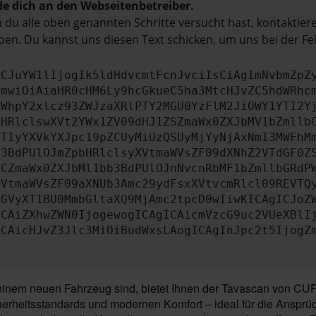
e dich an den Webseitenbetreiber.
du alle oben genannten Schritte versucht hast, kontaktier
en. Du kannst uns diesen Text schicken, um uns bei der Fe
ICJuYW1lIjogIk5ldHdvcmtFcnJvciIsCiAgImNvbmZpZ
cmwiOiAiaHR0cHM6Ly9hcGkueC5ha3MtcHJvZC5hdWRhc
ZWhpY2xlcz93ZWJzaXRlPTY2MGU0YzFlM2JiOWY1YTI2Y
bHRlclswXVt2YWx1ZV09dHJ1ZSZmaWx0ZXJbMV1bZmllb
JTIyYXVkYXJpc19pZCUyMiUzQSUyMjYyNjAxNmI3MWFhM
b3BdPUlOJmZpbHRlclsyXVtmaWVsZF09dXNhZ2VTdGF0Z
RCZmaWx0ZXJbMl1bb3BdPUlOJnNvcnRbMF1bZmllbGRdP
XVtmaWVsZF09aXNUb3Amc29ydFsxXVtvcmRlcl09REVTQ
ZGVyXT1BU0MmbGltaXQ9MjAmc2tpcD0wIiwKICAgICJoZ
ICAiZXhwZWN0IjogewogICAgICAicmVzcG9uc2VUeXBlI
ICAicHJvZ3Jlc3MiOiBudWxsLAogICAgInJpc2t5IjogZ
einem neuen Fahrzeug sind, bietet Ihnen der Tavascan von CU
herheitsstandards und modernen Komfort – ideal für die Ansprü