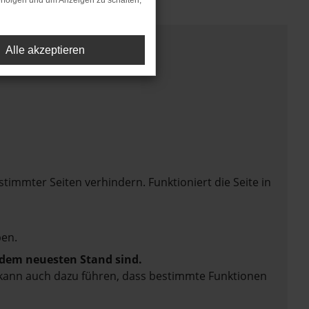
rfolgen und um Anzeigen zu schalten,
Alle akzeptieren
mmter Seiten verhindern. Funktioniert die Seite in
en.
f dem neuesten Stand sind.
rn kann auch dazu führen, dass bestimmte Funktionen