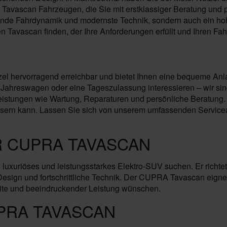
Tavascan Fahrzeugen, die Sie mit erstklassiger Beratung und p
agende Fahrdynamik und modernste Technik, sondern auch ein ho
 Tavascan finden, der Ihre Anforderungen erfüllt und Ihren Fahr
zel hervorragend erreichbar und bietet Ihnen eine bequeme Anla
hreswagen oder eine Tageszulassung interessieren – wir sind 
istungen wie Wartung, Reparaturen und persönliche Beratung. 
ssern kann. Lassen Sie sich von unserem umfassenden Service
R CUPRA TAVASCAN
 luxuriöses und leistungsstarkes Elektro-SUV suchen. Er richte
sign und fortschrittliche Technik. Der CUPRA Tavascan eignet s
te und beeindruckender Leistung wünschen.
PRA TAVASCAN