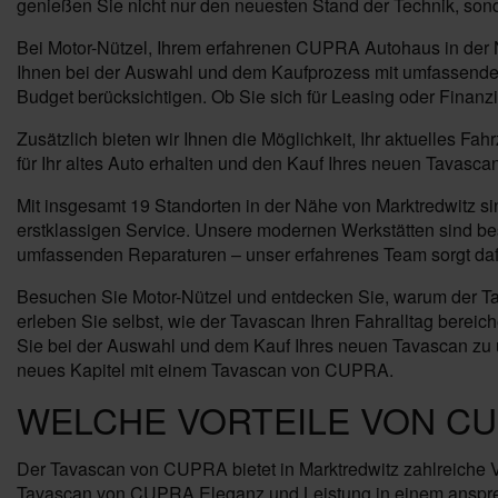
genießen Sie nicht nur den neuesten Stand der Technik, sond
Bei Motor-Nützel, Ihrem erfahrenen CUPRA Autohaus in der 
Ihnen bei der Auswahl und dem Kaufprozess mit umfassender
Budget berücksichtigen. Ob Sie sich für Leasing oder Finanz
Zusätzlich bieten wir Ihnen die Möglichkeit, Ihr aktuelles F
für Ihr altes Auto erhalten und den Kauf Ihres neuen Tavasca
Mit insgesamt 19 Standorten in der Nähe von Marktredwitz s
erstklassigen Service. Unsere modernen Werkstätten sind b
umfassenden Reparaturen – unser erfahrenes Team sorgt dafür
Besuchen Sie Motor-Nützel und entdecken Sie, warum der Tav
erleben Sie selbst, wie der Tavascan Ihren Fahralltag berei
Sie bei der Auswahl und dem Kauf Ihres neuen Tavascan zu unt
neues Kapitel mit einem Tavascan von CUPRA.
WELCHE VORTEILE VON CU
Der Tavascan von CUPRA bietet in Marktredwitz zahlreiche Vo
Tavascan von CUPRA Eleganz und Leistung in einem ansprec