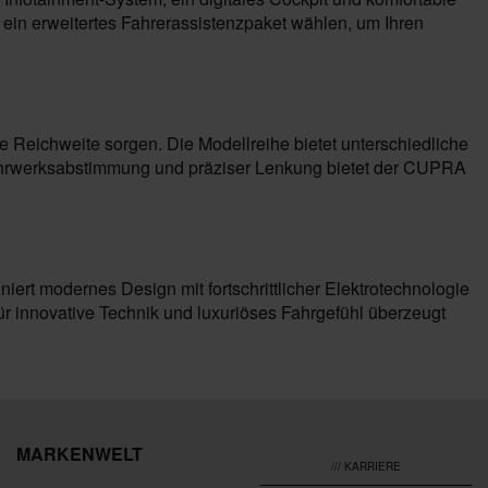
in erweitertes Fahrerassistenzpaket wählen, um Ihren
Reichweite sorgen. Die Modellreihe bietet unterschiedliche
n Fahrwerksabstimmung und präziser Lenkung bietet der CUPRA
iert modernes Design mit fortschrittlicher Elektrotechnologie
ür innovative Technik und luxuriöses Fahrgefühl überzeugt
MARKENWELT
/// KARRIERE