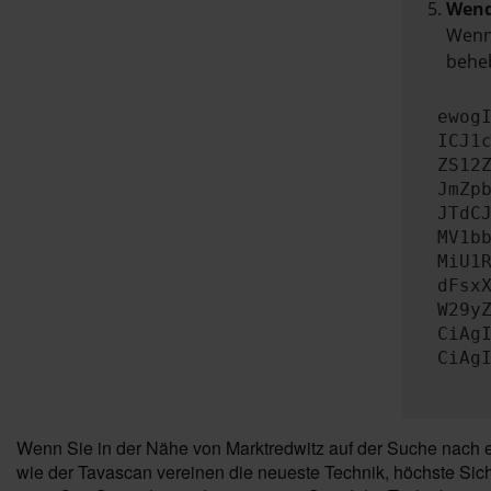
Wend
Wenn 
beheb
ewog
ICJ1
ZS12
JmZp
JTdC
MV1b
MiU1
dFsx
W29y
CiAg
CiAg
Wenn Sie in der Nähe von Marktredwitz auf der Suche nach 
wie der Tavascan vereinen die neueste Technik, höchste Sic