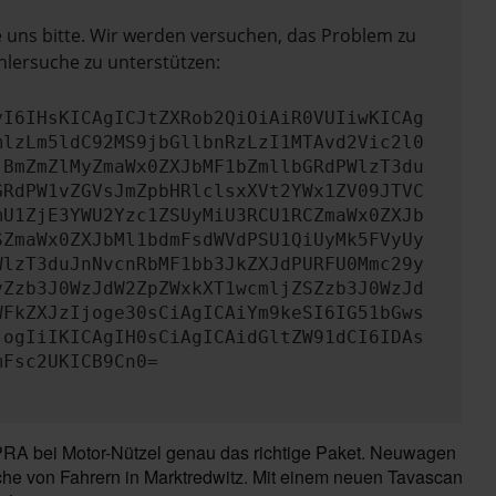
e uns bitte. Wir werden versuchen, das Problem zu
hlersuche zu unterstützen:
yI6IHsKICAgICJtZXRob2QiOiAiR0VUIiwKICAg
mlzLm5ldC92MS9jbGllbnRzLzI1MTAvd2Vic2l0
jBmZmZlMyZmaWx0ZXJbMF1bZmllbGRdPWlzT3du
GRdPW1vZGVsJmZpbHRlclsxXVt2YWx1ZV09JTVC
mU1ZjE3YWU2Yzc1ZSUyMiU3RCU1RCZmaWx0ZXJb
SZmaWx0ZXJbMl1bdmFsdWVdPSU1QiUyMk5FVyUy
WlzT3duJnNvcnRbMF1bb3JkZXJdPURFU0Mmc29y
yZzb3J0WzJdW2ZpZWxkXT1wcmljZSZzb3J0WzJd
WFkZXJzIjoge30sCiAgICAiYm9keSI6IG51bGws
jogIiIKICAgIH0sCiAgICAidGltZW91dCI6IDAs
mFsc2UKICB9Cn0=
PRA bei Motor-Nützel genau das richtige Paket. Neuwagen
che von Fahrern in Marktredwitz. Mit einem neuen Tavascan