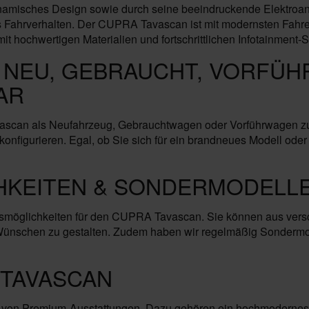
amisches Design sowie durch seine beeindruckende Elektroan
es Fahrverhalten. Der CUPRA Tavascan ist mit modernsten Fahre
mit hochwertigen Materialien und fortschrittlichen Infotainment-
 NEU, GEBRAUCHT, VORFÜH
AR
ascan als Neufahrzeug, Gebrauchtwagen oder Vorführwagen zu 
nfigurieren. Egal, ob Sie sich für ein brandneues Modell oder
HKEITEN & SONDERMODELLE
smöglichkeiten für den CUPRA Tavascan. Sie können aus vers
Wünschen zu gestalten. Zudem haben wir regelmäßig Sondermod
 TAVASCAN
von Premium-Ausstattungen. Dazu gehören ein hochmodernes In