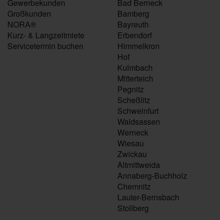
Gewerbekunden
Bad Berneck
Großkunden
Bamberg
NORA®
Bayreuth
Kurz- & Langzeitmiete
Erbendorf
Servicetermin buchen
Himmelkron
Hof
Kulmbach
Mitterteich
Pegnitz
Scheßlitz
Schweinfurt
Waldsassen
Werneck
Wiesau
Zwickau
Altmittweida
Annaberg-Buchholz
Chemnitz
Lauter-Bernsbach
Stollberg