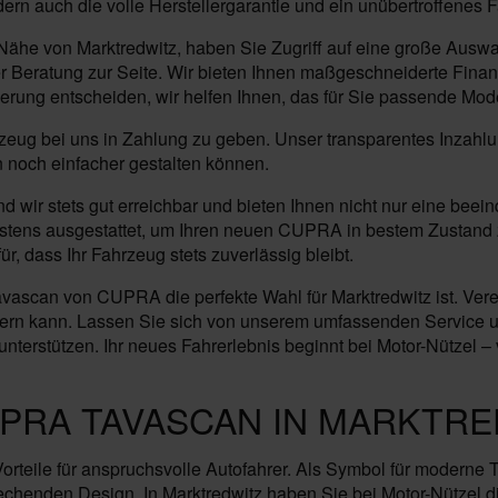
ern auch die volle Herstellergarantie und ein unübertroffenes
Nähe von Marktredwitz, haben Sie Zugriff auf eine große Aus
 Beratung zur Seite. Wir bieten Ihnen maßgeschneiderte Finan
ierung entscheiden, wir helfen Ihnen, das für Sie passende Mod
ahrzeug bei uns in Zahlung zu geben. Unser transparentes Inzahl
n noch einfacher gestalten können.
ind wir stets gut erreichbar und bieten Ihnen nicht nur eine 
estens ausgestattet, um Ihren neuen CUPRA in bestem Zustand 
, dass Ihr Fahrzeug stets zuverlässig bleibt.
ascan von CUPRA die perfekte Wahl für Marktredwitz ist. Verei
chern kann. Lassen Sie sich von unserem umfassenden Service u
erstützen. Ihr neues Fahrerlebnis beginnt bei Motor-Nützel – ve
PRA TAVASCAN IN MARKTRE
rteile für anspruchsvolle Autofahrer. Als Symbol für moderne T
henden Design. In Marktredwitz haben Sie bei Motor-Nützel d