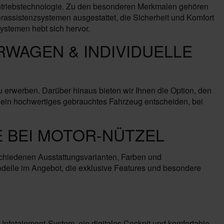
triebstechnologie. Zu den besonderen Merkmalen gehören
rassistenzsystemen ausgestattet, die Sicherheit und Komfort
Systemen hebt sich hervor.
RWAGEN & INDIVIDUELLE
erwerben. Darüber hinaus bieten wir Ihnen die Option, den
 ein hochwertiges gebrauchtes Fahrzeug entscheiden, bei
 BEI MOTOR-NÜTZEL
chiedenen Ausstattungsvarianten, Farben und
elle im Angebot, die exklusive Features und besondere
fotainment-System, ein digitales Cockpit und komfortable