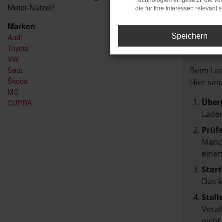
Technologien eingesetzt, die v
Motor-Nützel!
die für Ihre Interessen relevant s
Marken
Audi
Speichern
FEH
Toyota
VW
Seat
Beim Lad
Škoda
Hier sin
MG
Über
CUPRA
Laden
Prüf
Manch
einem
Start
Das 
Stell
Veral
nicht