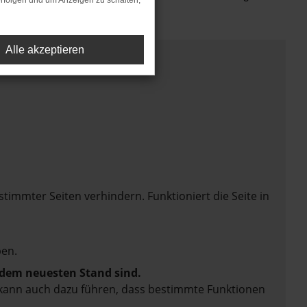
rfolgen und um Anzeigen zu schalten,
Alle akzeptieren
mmter Seiten verhindern. Funktioniert die Seite in
en.
f dem neuesten Stand sind.
rn kann auch dazu führen, dass bestimmte Funktionen