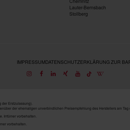
Chemnitz
Lauter-Bernsbach
Stollberg
IMPRESSUM
DATENSCHUTZ
ERKLÄRUNG ZUR BAR
 der Erstzulassung).
genüber der ehemaligen unverbindlichen Preisempfehlung des Herstellers am Tag 
e. Irrtümer vorbehalten.
ümer vorbehalten.