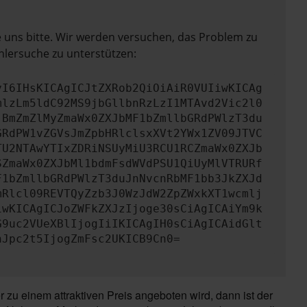
e uns bitte. Wir werden versuchen, das Problem zu
hlersuche zu unterstützen:
yI6IHsKICAgICJtZXRob2QiOiAiR0VUIiwKICAg
mlzLm5ldC92MS9jbGllbnRzLzI1MTAvd2Vic2l0
jBmZmZlMyZmaWx0ZXJbMF1bZmllbGRdPWlzT3du
GRdPW1vZGVsJmZpbHRlclsxXVt2YWx1ZV09JTVC
TU2NTAwYTIxZDRiNSUyMiU3RCU1RCZmaWx0ZXJb
SZmaWx0ZXJbMl1bdmFsdWVdPSU1QiUyMlVTRURf
F1bZmllbGRdPWlzT3duJnNvcnRbMF1bb3JkZXJd
mRlcl09REVTQyZzb3J0WzJdW2ZpZWxkXT1wcmlj
iwKICAgICJoZWFkZXJzIjoge30sCiAgICAiYm9k
G9uc2VUeXBlIjogIiIKICAgIH0sCiAgICAidGlt
nJpc2t5IjogZmFsc2UKICB9Cn0=
zu einem attraktiven Preis angeboten wird, dann ist der