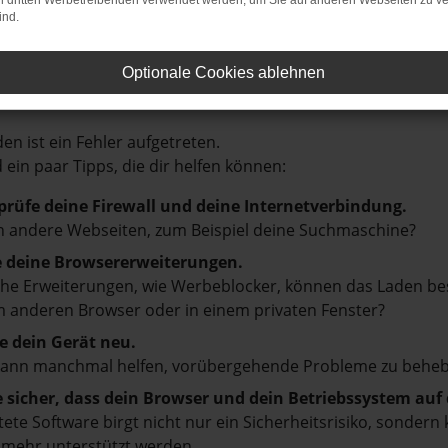
on dritten Werbetreibenden verwendet werden, um Sie auf anderen Webseiten zu ve
ind.
Optionale Cookies ablehnen
LER: NETWORK ERROR
en ist ein Fehler aufgetreten.
d ein paar Tipps, die dir helfen können:
prüfe deine Firewall und deine Internetverbindung.
 andere Webseiten, zum Beispiel deine Suchmaschine?
e deine Browsererweiterungen.
e Erweiterungen, wie Werbeblocker, können das Laden besti
 anderen Browser oder in einem privaten Fenster?
e dein Gerät neu.
kann manchmal helfen, vorübergehende Probleme zu beheb
e sicher, dass dein Browser und dein Betriebssystem au
tete Software birgt nicht nur ein Sicherheitsrisiko, sonde
 mehr unterstützt werden.