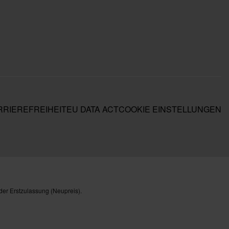
RIEREFREIHEIT
EU DATA ACT
COOKIE EINSTELLUNGEN
der Erstzulassung (Neupreis).