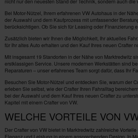
nicht nur den neuesten Stand der Technik, sondern auch die 
Bei Motor-Nützel, Ihrem erfahrenen VW Autohaus in der Nähe
der Auswahl und dem Kaufprozess mit umfassender Beratung 
berücksichtigen. Ob Sie sich für Leasing oder Finanzierung e
Zusätzlich bieten wir Ihnen die Möglichkeit, Ihr aktuelles F
für Ihr altes Auto erhalten und den Kauf Ihres neuen Crafter 
Mit insgesamt 19 Standorten in der Nähe von Marktredwitz si
erstklassigen Service. Unsere modernen Werkstätten sind b
Reparaturen – unser erfahrenes Team sorgt dafür, dass Ihr Fah
Besuchen Sie Motor-Nützel und entdecken Sie, warum der Craf
erleben Sie selbst, wie der Crafter Ihren Fahralltag bereic
bei der Auswahl und dem Kauf Ihres neuen Crafter zu unterstüt
Kapitel mit einem Crafter von VW.
WELCHE VORTEILE VON VW
Der Crafter von VW bietet in Marktredwitz zahlreiche Vorteil
Eleganz und Leistung in einem ansprechenden Design. In Mar