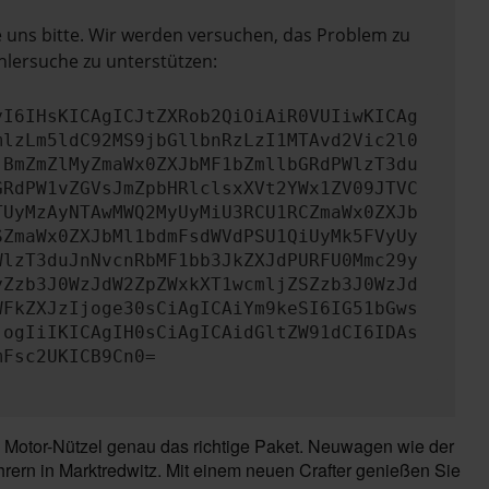
e uns bitte. Wir werden versuchen, das Problem zu
hlersuche zu unterstützen:
yI6IHsKICAgICJtZXRob2QiOiAiR0VUIiwKICAg
mlzLm5ldC92MS9jbGllbnRzLzI1MTAvd2Vic2l0
jBmZmZlMyZmaWx0ZXJbMF1bZmllbGRdPWlzT3du
GRdPW1vZGVsJmZpbHRlclsxXVt2YWx1ZV09JTVC
TUyMzAyNTAwMWQ2MyUyMiU3RCU1RCZmaWx0ZXJb
SZmaWx0ZXJbMl1bdmFsdWVdPSU1QiUyMk5FVyUy
WlzT3duJnNvcnRbMF1bb3JkZXJdPURFU0Mmc29y
yZzb3J0WzJdW2ZpZWxkXT1wcmljZSZzb3J0WzJd
WFkZXJzIjoge30sCiAgICAiYm9keSI6IG51bGws
jogIiIKICAgIH0sCiAgICAidGltZW91dCI6IDAs
mFsc2UKICB9Cn0=
i Motor-Nützel genau das richtige Paket. Neuwagen wie der
rern in Marktredwitz. Mit einem neuen Crafter genießen Sie