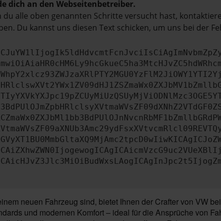
e dich an den Webseitenbetreiber.
du alle oben genannten Schritte versucht hast, kontaktier
en. Du kannst uns diesen Text schicken, um uns bei der Fe
ICJuYW1lIjogIk5ldHdvcmtFcnJvciIsCiAgImNvbmZpZ
cmwiOiAiaHR0cHM6Ly9hcGkueC5ha3MtcHJvZC5hdWRhc
ZWhpY2xlcz93ZWJzaXRlPTY2MGU0YzFlM2JiOWY1YTI2Y
bHRlclswXVt2YWx1ZV09dHJ1ZSZmaWx0ZXJbMV1bZmllb
JTIyYXVkYXJpc19pZCUyMiUzQSUyMjViODNlMzc3OGE5Y
b3BdPUlOJmZpbHRlclsyXVtmaWVsZF09dXNhZ2VTdGF0Z
RCZmaWx0ZXJbMl1bb3BdPUlOJnNvcnRbMF1bZmllbGRdP
XVtmaWVsZF09aXNUb3Amc29ydFsxXVtvcmRlcl09REVTQ
ZGVyXT1BU0MmbGltaXQ9MjAmc2tpcD0wIiwKICAgICJoZ
ICAiZXhwZWN0IjogewogICAgICAicmVzcG9uc2VUeXBlI
ICAicHJvZ3Jlc3MiOiBudWxsLAogICAgInJpc2t5IjogZ
inem neuen Fahrzeug sind, bietet Ihnen der Crafter von VW be
andards und modernen Komfort – ideal für die Ansprüche von Fah