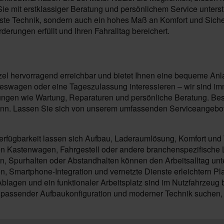
e mit erstklassiger Beratung und persönlichem Service unterstüt
ste Technik, sondern auch ein hohes Maß an Komfort und Sicherh
rderungen erfüllt und Ihren Fahralltag bereichert.
zel hervorragend erreichbar und bietet Ihnen eine bequeme Anlau
wagen oder eine Tageszulassung interessieren – wir sind imme
ngen wie Wartung, Reparaturen und persönliche Beratung. Besu
kann. Lassen Sie sich von unserem umfassenden Serviceangebot 
rfügbarkeit lassen sich Aufbau, Laderaumlösung, Komfort und 
 Kastenwagen, Fahrgestell oder andere branchenspezifische L
Spurhalten oder Abstandhalten können den Arbeitsalltag unte
n, Smartphone-Integration und vernetzte Dienste erleichtern P
blagen und ein funktionaler Arbeitsplatz sind im Nutzfahrzeug 
 passender Aufbaukonfiguration und moderner Technik suchen, 