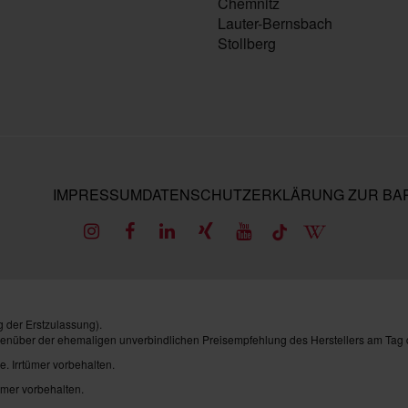
Chemnitz
Lauter-Bernsbach
Stollberg
IMPRESSUM
DATENSCHUTZ
ERKLÄRUNG ZUR BAR
 der Erstzulassung).
genüber der ehemaligen unverbindlichen Preisempfehlung des Herstellers am Tag 
e. Irrtümer vorbehalten.
ümer vorbehalten.