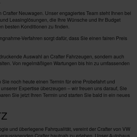
.
n Crafter Neuwagen. Unser engagiertes Team steht Ihnen bei
 und Leasinglösungen, die Ihre Wünsche und Ihr Budget
en besten Konditionen zu finden.
ungnahme-Verfahren sorgt dafür, dass Sie einen fairen Preis
eindruckende Auswahl an Crafter Fahrzeugen, sondern auch
halten. Von regelmäßigen Wartungen bis hin zu umfassenden
 Sie noch heute einen Termin für eine Probefahrt und
 unserer Expertise überzeugen – wir freuen uns darauf, Sie
ren Sie jetzt Ihren Termin und starten Sie bald in ein neues
TZ
ogie und überlegene Fahrqualität, vereint der Crafter von VW
 herausragenden Crafter hautnah zu erleben. Unser Autohaus