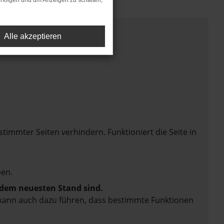
rfolgen und um Anzeigen zu schalten,
Alle akzeptieren
mmter Seiten verhindern. Funktioniert die Seite in
en.
f dem neuesten Stand sind.
rn kann auch dazu führen, dass bestimmte Funktionen