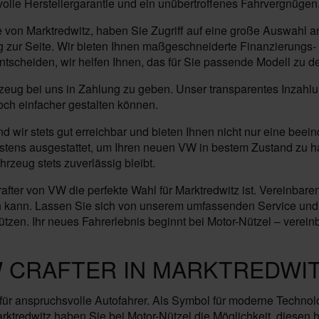
volle Herstellergarantie und ein unübertroffenes Fahrvergnügen
 von Marktredwitz, haben Sie Zugriff auf eine große Auswahl a
zur Seite. Wir bieten Ihnen maßgeschneiderte Finanzierungs-
ntscheiden, wir helfen Ihnen, das für Sie passende Modell zu d
ahrzeug bei uns in Zahlung zu geben. Unser transparentes Inzahl
noch einfacher gestalten können.
nd wir stets gut erreichbar und bieten Ihnen nicht nur eine be
estens ausgestattet, um Ihren neuen VW in bestem Zustand zu 
rzeug stets zuverlässig bleibt.
ter von VW die perfekte Wahl für Marktredwitz ist. Vereinbaren
hern kann. Lassen Sie sich von unserem umfassenden Service und
zen. Ihr neues Fahrerlebnis beginnt bei Motor-Nützel – vereinba
 CRAFTER IN MARKTREDWI
e für anspruchsvolle Autofahrer. Als Symbol für moderne Technol
ktredwitz haben Sie bei Motor-Nützel die Möglichkeit, diesen