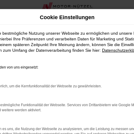
Cookie Einstellungen
edwitz bei Motor-Nützel
ie bestmögliche Nutzung unserer Webseite zu ermöglichen und unsere
hierbei Ihre Präferenzen und verarbeiten Daten für Marketing und Stati
tredwitz bei Motor-Nützel
einem späteren Zeitpunkt Ihre Meinung ändern, können Sie die Einwillig
en zum Umfang der Datenverarbeitung finden Sie hier:
Datenschutzerkl
uchen, der sowohl durch Stil als auch durch Leistung besticht
in der Nähe von Marktredwitz bieten wir Ihnen eine breite Auswa
en von uns eingesetzt:
ten Komfort und beeindruckende Fahrdynamik in einem eleganten
rlich, um die Kernfunktionalität der Webseite zu gewährleisten.
l an Crafter Neuwagen wird durch eine umfassende und persönl
estmögliche Funktionalität der Webseite. Services von Drittanbietern wie Google 
ten wir Ihnen in der Nähe von Marktredwitz auch zahlreiche z
eitere werden aktiviert.
Motor-Nützel erhalten Sie alles aus einer Hand.
r von VW die ideale Wahl für Marktredwitz ist. Lassen Sie sic
 es uns, die Nutzung der Webseite zu analysieren, um die Leistung zu messen u
heute.