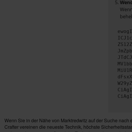
Wend
Wenn 
beheb
ewog
ICJ1
ZS12
JmZp
JTdC
MV1b
MiU1
dFsx
W29y
CiAg
CiAg
Wenn Sie in der Nähe von Marktredwitz auf der Suche nach e
Crafter vereinen die neueste Technik, höchste Sicherheitsst