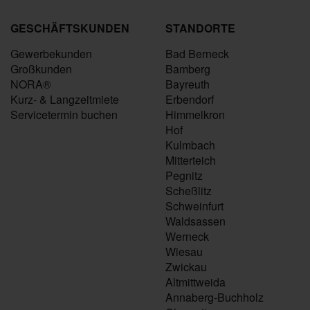
GESCHÄFTSKUNDEN
STANDORTE
Gewerbekunden
Bad Berneck
Großkunden
Bamberg
NORA®
Bayreuth
Kurz- & Langzeitmiete
Erbendorf
Servicetermin buchen
Himmelkron
Hof
Kulmbach
Mitterteich
Pegnitz
Scheßlitz
Schweinfurt
Waldsassen
Werneck
Wiesau
Zwickau
Altmittweida
Annaberg-Buchholz