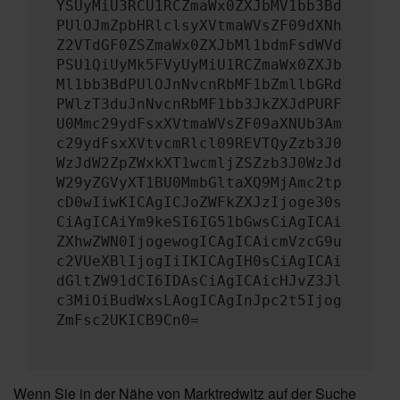
YSUyMiU3RCU1RCZmaWx0ZXJbMV1bb3Bd
PUlOJmZpbHRlclsyXVtmaWVsZF09dXNh
Z2VTdGF0ZSZmaWx0ZXJbMl1bdmFsdWVd
PSU1QiUyMk5FVyUyMiU1RCZmaWx0ZXJb
Ml1bb3BdPUlOJnNvcnRbMF1bZmllbGRd
PWlzT3duJnNvcnRbMF1bb3JkZXJdPURF
U0Mmc29ydFsxXVtmaWVsZF09aXNUb3Am
c29ydFsxXVtvcmRlcl09REVTQyZzb3J0
WzJdW2ZpZWxkXT1wcmljZSZzb3J0WzJd
W29yZGVyXT1BU0MmbGltaXQ9MjAmc2tp
cD0wIiwKICAgICJoZWFkZXJzIjoge30s
CiAgICAiYm9keSI6IG51bGwsCiAgICAi
ZXhwZWN0IjogewogICAgICAicmVzcG9u
c2VUeXBlIjogIiIKICAgIH0sCiAgICAi
dGltZW91dCI6IDAsCiAgICAicHJvZ3Jl
c3MiOiBudWxsLAogICAgInJpc2t5Ijog
ZmFsc2UKICB9Cn0=
Wenn Sie in der Nähe von Marktredwitz auf der Suche