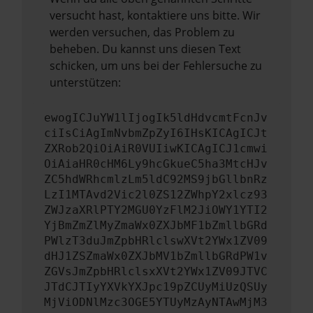
versucht hast, kontaktiere uns bitte. Wir
werden versuchen, das Problem zu
beheben. Du kannst uns diesen Text
schicken, um uns bei der Fehlersuche zu
unterstützen:
ewogICJuYW1lIjogIk5ldHdvcmtFcnJv
ciIsCiAgImNvbmZpZyI6IHsKICAgICJt
ZXRob2QiOiAiR0VUIiwKICAgICJ1cmwi
OiAiaHR0cHM6Ly9hcGkueC5ha3MtcHJv
ZC5hdWRhcmlzLm5ldC92MS9jbGllbnRz
LzI1MTAvd2Vic2l0ZS12ZWhpY2xlcz93
ZWJzaXRlPTY2MGU0YzFlM2JiOWY1YTI2
YjBmZmZlMyZmaWx0ZXJbMF1bZmllbGRd
PWlzT3duJmZpbHRlclswXVt2YWx1ZV09
dHJ1ZSZmaWx0ZXJbMV1bZmllbGRdPW1v
ZGVsJmZpbHRlclsxXVt2YWx1ZV09JTVC
JTdCJTIyYXVkYXJpc19pZCUyMiUzQSUy
MjViODNlMzc3OGE5YTUyMzAyNTAwMjM3