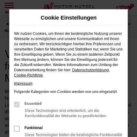
0
Zum
MENÜ
Hauptinhalt
Cookie Einstellungen
springen
Startseite
Marktredwitz
VW
VW Touareg
VW Touareg Neuwagen für
Marktredwitz bei Motor-Nützel
Wir nutzen Cookies, um Ihnen die bestmögliche Nutzung unserer
Webseite zu ermöglichen und unsere Kommunikation mit Ihnen
zu verbessern. Wir berücksichtigen hierbei Ihre Präferenzen und
VW Touareg Neuwagen
verarbeiten Daten für Marketing und Statistiken nur, wenn Sie uns
Ihre Einwilligung geben. Wenn Sie zu einem späteren Zeitpunkt
für Marktredwitz bei
Ihre Meinung ändern, können Sie die Einwilligung jederzeit für
die Zukunft widerrufen. Weitere Informationen zum Umfang der
Datenverarbeitung finden Sie hier:
Datenschutzerklärung
,
Motor-Nützel
Cookie-Richtlinie
.
Impressum
Wenn Sie in der Nähe von Marktredwitz nach einem
Folgende Kategorien von Cookies werden von uns eingesetzt:
Neuwagen suchen, der sowohl durch Stil als auch durch
Leistung besticht, ist der Touareg von VW bei Motor-Nützel
Essentiell
die perfekte Wahl für Sie. Als Ihr etabliertes VW Autohaus
Diese Technologien sind erforderlich, um die
Kernfunktionalität der Webseite zu gewährleisten.
seit über 90 Jahren in der Nähe von Marktredwitz bieten
wir Ihnen eine breite Auswahl an Touareg Neuwagen, die
Funktional
all Ihre Erwartungen erfüllen werden.
Diese Technologien bieten die bestmögliche Funktionalität