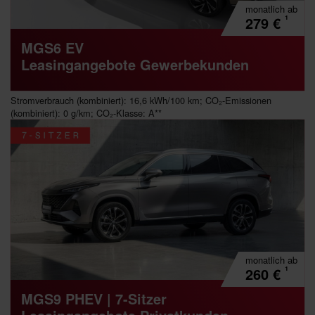
monatlich
ab
¹
279
€
MGS6 EV
Leasingangebote Gewerbekunden
Stromverbrauch (kombiniert): 16,6 kWh/100 km; CO₂-Emissionen
(kombiniert): 0 g/km; CO₂-Klasse: A**
monatlich
ab
¹
260
€
MGS9 PHEV | 7-Sitzer