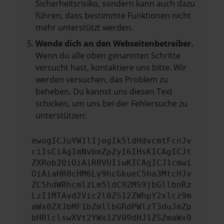
Sicherheitsrisiko, sondern kann auch dazu
führen, dass bestimmte Funktionen nicht
mehr unterstützt werden.
Wende dich an den Webseitenbetreiber.
Wenn du alle oben genannten Schritte
versucht hast, kontaktiere uns bitte. Wir
werden versuchen, das Problem zu
beheben. Du kannst uns diesen Text
schicken, um uns bei der Fehlersuche zu
unterstützen:
ewogICJuYW1lIjogIk5ldHdvcmtFcnJv
ciIsCiAgImNvbmZpZyI6IHsKICAgICJt
ZXRob2QiOiAiR0VUIiwKICAgICJ1cmwi
OiAiaHR0cHM6Ly9hcGkueC5ha3MtcHJv
ZC5hdWRhcmlzLm5ldC92MS9jbGllbnRz
LzI1MTAvd2Vic2l0ZS12ZWhpY2xlcz9m
aWx0ZXJbMF1bZmllbGRdPWlzT3duJmZp
bHRlclswXVt2YWx1ZV09dHJ1ZSZmaWx0