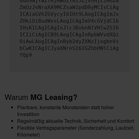
dGU9NjYwZTRjMWUzYmI5ZjVhMjZiMGZm
ZmUzJnNraXA9MCZsaW1pdD0yMCIsCiAg
ICAiaGVhZGVycyI6IHt9LAogICAgImJv
ZHkiOiBudWxsLAogICAgImV4cGVjdCI6
IHsKICAgICAgInJlc3BvbnNlVHlwZSI6
ICIiCiAgICB9LAogICAgInRpbWVvdXQi
OiAwLAogICAgInByb2dyZXNzIjogbnVs
bCwKICAgICJyaXNreSI6IGZhbHNlCiAg
fQp9
Warum
MG Leasing?
Planbare, konstante Monatsraten statt hoher
Investition
Regelmäßig aktuelle Technik, Sicherheit und Komfort
Flexible Vertragsparameter (Sonderzahlung, Laufzeit,
Kilometer)