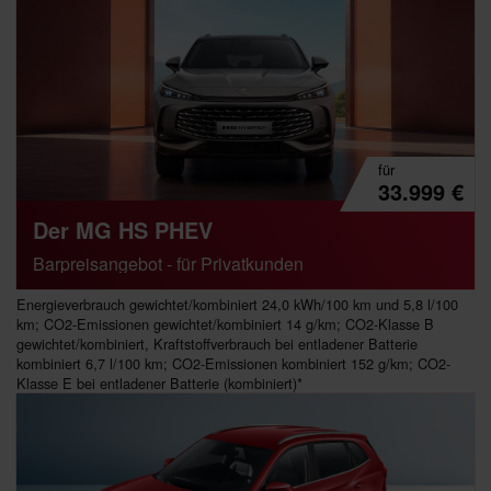
Leasingangebote Privatkunden
ca.
112,-
€
¹
monatlich
für
Stromverbrauch (kombiniert): 15,5 kWh/100 km; CO₂-Emissionen
33.999
€
(kombiniert): 0 g/km; CO₂-Klasse: A
Der MG HS PHEV
Barpreisangebot - für Privatkunden
Energieverbrauch gewichtet/kombiniert 24,0 kWh/100 km und 5,8 l/100
km; CO2-Emissionen gewichtet/kombiniert 14 g/km; CO2-Klasse B
gewichtet/kombiniert, Kraftstoffverbrauch bei entladener Batterie
kombiniert 6,7 l/100 km; CO2-Emissionen kombiniert 152 g/km; CO2-
Klasse E bei entladener Batterie (kombiniert)*