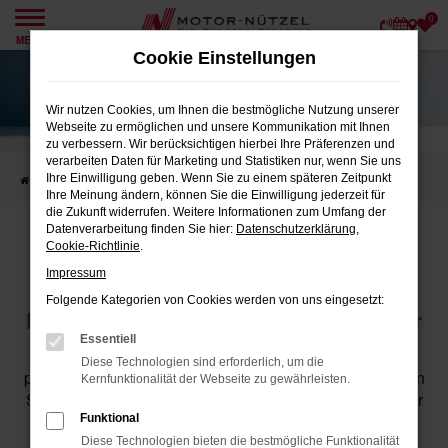
0
Zum
MENÜ
Hauptinhalt
Cookie Einstellungen
springen
Wir nutzen Cookies, um Ihnen die bestmögliche Nutzung unserer
Webseite zu ermöglichen und unsere Kommunikation mit Ihnen
zu verbessern. Wir berücksichtigen hierbei Ihre Präferenzen und
verarbeiten Daten für Marketing und Statistiken nur, wenn Sie uns
Ihre Einwilligung geben. Wenn Sie zu einem späteren Zeitpunkt
Startseite
MG - Leasing
Ihre Meinung ändern, können Sie die Einwilligung jederzeit für
die Zukunft widerrufen. Weitere Informationen zum Umfang der
Datenverarbeitung finden Sie hier:
Datenschutzerklärung
,
Cookie-Richtlinie
.
MG
Leasing
Impressum
Folgende Kategorien von Cookies werden von uns eingesetzt:
Elektromobilität smart und kalkulierbar
Essentiell
Mit MG Leasing fahren Sie moderne E‑Mobilität zu
Diese Technologien sind erforderlich, um die
planbaren Monatsraten – ohne hohen Kaufpreis. Wählen
Kernfunktionalität der Webseite zu gewährleisten.
Sie Ihr MG Modell, definieren Sie Laufzeit und Kilometer
und sichern Sie sich Ihr individuelles Angebot.
Funktional
Diese Technologien bieten die bestmögliche Funktionalität