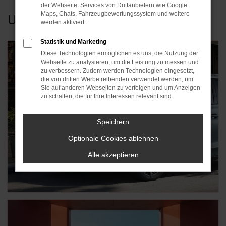
der Webseite. Services von Drittanbietern wie Google
UNSERE
Maps, Chats, Fahrzeugbewertungssystem und weitere
MG DEALS
werden aktiviert.
Statistik und Marketing
Diese Technologien ermöglichen es uns, die Nutzung der
Webseite zu analysieren, um die Leistung zu messen und
zu verbessern. Zudem werden Technologien eingesetzt,
die von dritten Werbetreibenden verwendet werden, um
Sie auf anderen Webseiten zu verfolgen und um Anzeigen
zu schalten, die für Ihre Interessen relevant sind.
Speichern
Optionale Cookies ablehnen
Alle akzeptieren
MG4 EV Urban