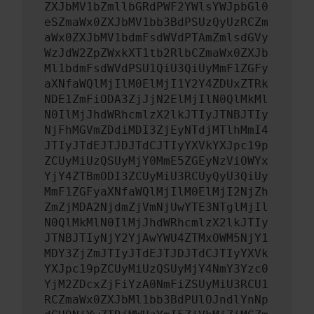
ZXJbMV1bZmllbGRdPWF2YWlsYWJpbGl0
eSZmaWx0ZXJbMV1bb3BdPSUzQyUzRCZm
aWx0ZXJbMV1bdmFsdWVdPTAmZmlsdGVy
WzJdW2ZpZWxkXT1tb2RlbCZmaWx0ZXJb
Ml1bdmFsdWVdPSU1QiU3QiUyMmF1ZGFy
aXNfaWQlMjIlM0ElMjI1Y2Y4ZDUxZTRk
NDE1ZmFiODA3ZjJjN2ElMjIlN0QlMkMl
N0IlMjJhdWRhcmlzX2lkJTIyJTNBJTIy
NjFhMGVmZDdiMDI3ZjEyNTdjMTlhMmI4
JTIyJTdEJTJDJTdCJTIyYXVkYXJpc19p
ZCUyMiUzQSUyMjY0MmE5ZGEyNzViOWYx
YjY4ZTBmODI3ZCUyMiU3RCUyQyU3QiUy
MmF1ZGFyaXNfaWQlMjIlM0ElMjI2NjZh
ZmZjMDA2NjdmZjVmNjUwYTE3NTglMjIl
N0QlMkMlN0IlMjJhdWRhcmlzX2lkJTIy
JTNBJTIyNjY2YjAwYWU4ZTMxOWM5NjY1
MDY3ZjZmJTIyJTdEJTJDJTdCJTIyYXVk
YXJpc19pZCUyMiUzQSUyMjY4NmY3Yzc0
YjM2ZDcxZjFiYzA0NmFiZSUyMiU3RCU1
RCZmaWx0ZXJbMl1bb3BdPUlOJndlYnNp