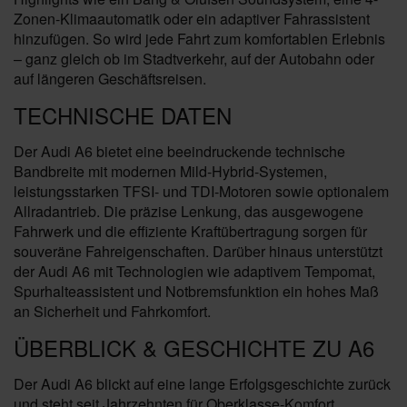
Zonen-Klimaautomatik oder ein adaptiver Fahrassistent
hinzufügen. So wird jede Fahrt zum komfortablen Erlebnis
– ganz gleich ob im Stadtverkehr, auf der Autobahn oder
auf längeren Geschäftsreisen.
TECHNISCHE DATEN
Der Audi A6 bietet eine beeindruckende technische
Bandbreite mit modernen Mild-Hybrid-Systemen,
leistungsstarken TFSI- und TDI-Motoren sowie optionalem
Allradantrieb. Die präzise Lenkung, das ausgewogene
Fahrwerk und die effiziente Kraftübertragung sorgen für
souveräne Fahreigenschaften. Darüber hinaus unterstützt
der Audi A6 mit Technologien wie adaptivem Tempomat,
Spurhalteassistent und Notbremsfunktion ein hohes Maß
an Sicherheit und Fahrkomfort.
ÜBERBLICK & GESCHICHTE ZU A6
Der Audi A6 blickt auf eine lange Erfolgsgeschichte zurück
und steht seit Jahrzehnten für Oberklasse-Komfort,