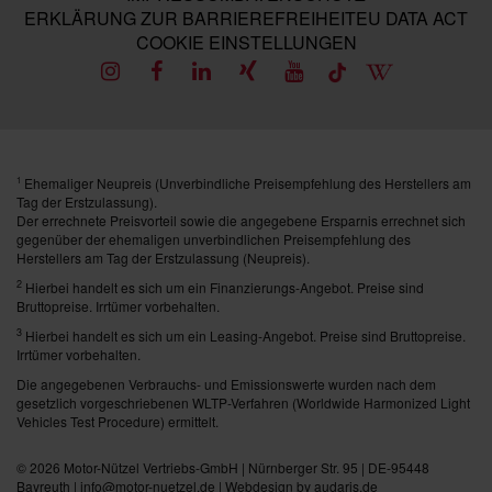
ERKLÄRUNG ZUR BARRIEREFREIHEIT
EU DATA ACT
COOKIE EINSTELLUNGEN
Ehemaliger Neupreis (Unverbindliche Preisempfehlung des Herstellers am
1
Tag der Erstzulassung).
Der errechnete Preisvorteil sowie die angegebene Ersparnis errechnet sich
gegenüber der ehemaligen unverbindlichen Preisempfehlung des
Herstellers am Tag der Erstzulassung (Neupreis).
2
Hierbei handelt es sich um ein Finanzierungs-Angebot. Preise sind
Bruttopreise. Irrtümer vorbehalten.
3
Hierbei handelt es sich um ein Leasing-Angebot. Preise sind Bruttopreise.
Irrtümer vorbehalten.
Die angegebenen Verbrauchs- und Emissionswerte wurden nach dem
gesetzlich vorgeschriebenen WLTP-Verfahren (Worldwide Harmonized Light
Vehicles Test Procedure) ermittelt.
© 2026
Motor-Nützel Vertriebs-GmbH
| Nürnberger Str. 95 | DE-95448
Bayreuth | info@motor-nuetzel.de |
Webdesign by audaris.de