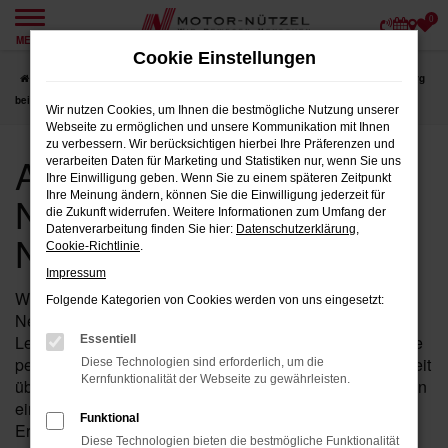
0
Zum
MENÜ
Hauptinhalt
Cookie Einstellungen
springen
Startseite
Nürnberg
Audi
Audi A6
Audi A6 Neuwagen für Nürnberg
bei Motor-Nützel
Wir nutzen Cookies, um Ihnen die bestmögliche Nutzung unserer
Webseite zu ermöglichen und unsere Kommunikation mit Ihnen
zu verbessern. Wir berücksichtigen hierbei Ihre Präferenzen und
Audi A6 Neuwagen für
verarbeiten Daten für Marketing und Statistiken nur, wenn Sie uns
Ihre Einwilligung geben. Wenn Sie zu einem späteren Zeitpunkt
Nürnberg bei Motor-
Ihre Meinung ändern, können Sie die Einwilligung jederzeit für
die Zukunft widerrufen. Weitere Informationen zum Umfang der
Datenverarbeitung finden Sie hier:
Datenschutzerklärung
,
Nützel
Cookie-Richtlinie
.
Impressum
Wenn Sie in der Nähe von Nürnberg nach einem
Folgende Kategorien von Cookies werden von uns eingesetzt:
Neuwagen suchen, der sowohl durch Stil als auch durch
Leistung besticht, ist der A6 von Audi bei Motor-Nützel die
Essentiell
perfekte Wahl für Sie. Als Ihr etabliertes Audi Autohaus seit
Diese Technologien sind erforderlich, um die
Kernfunktionalität der Webseite zu gewährleisten.
über 90 Jahren in der Nähe von Nürnberg bieten wir Ihnen
eine breite Auswahl an A6 Neuwagen, die all Ihre
Funktional
Erwartungen erfüllen werden.
Diese Technologien bieten die bestmögliche Funktionalität