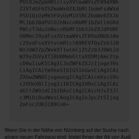
PUlOJmZpbHRlclsyXVtmaWVsZF09dXNh
Z2VTdGF0ZSZmaWx0ZXJbMl1bdmFsdWVd
PSU1QiUyMk5FVyUyMiU1RCZmaWx0ZXJb
Ml1bb3BdPUlOJnNvcnRbMF1bZmllbGRd
PWlzT3duJnNvcnRbMF1bb3JkZXJdPURF
U0Mmc29ydFsxXVtmaWVsZF09aXNUb3Am
c29ydFsxXVtvcmRlcl09REVTQyZzb3J0
WzJdW2ZpZWxkXT1wcmljZSZzb3J0WzJd
W29yZGVyXT1BU0MmbGltaXQ9MjAmc2tp
cD0wIiwKICAgICJoZWFkZXJzIjoge30s
CiAgICAiYm9keSI6IG51bGwsCiAgICAi
ZXhwZWN0IjogewogICAgICAicmVzcG9u
c2VUeXBlIjogIiIKICAgIH0sCiAgICAi
dGltZW91dCI6IDAsCiAgICAicHJvZ3Jl
c3MiOiBudWxsLAogICAgInJpc2t5Ijog
ZmFsc2UKICB9Cn0=
Wenn Sie in der Nähe von Nürnberg auf der Suche nach
einem neuen Fahrzeug sind, bietet Ihnen der A6 von Audi