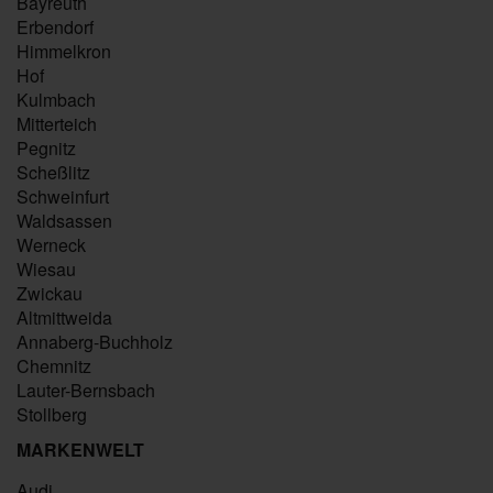
Bayreuth
Erbendorf
Himmelkron
Hof
Kulmbach
Mitterteich
Pegnitz
Scheßlitz
Schweinfurt
Waldsassen
Werneck
Wiesau
Zwickau
Altmittweida
Annaberg-Buchholz
Chemnitz
Lauter-Bernsbach
Stollberg
MARKENWELT
Audi