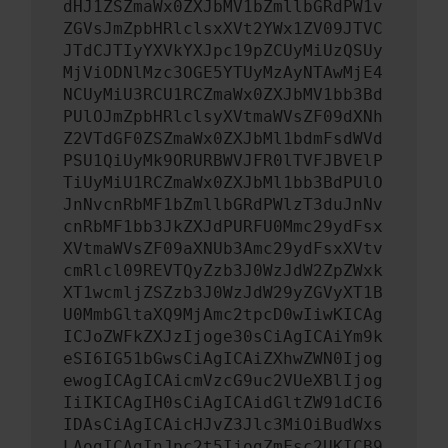
dHJ1ZSZmaWx0ZXJbMV1bZmllbGRdPW1v
ZGVsJmZpbHRlclsxXVt2YWx1ZV09JTVC
JTdCJTIyYXVkYXJpc19pZCUyMiUzQSUy
MjViODNlMzc3OGE5YTUyMzAyNTAwMjE4
NCUyMiU3RCU1RCZmaWx0ZXJbMV1bb3Bd
PUlOJmZpbHRlclsyXVtmaWVsZF09dXNh
Z2VTdGF0ZSZmaWx0ZXJbMl1bdmFsdWVd
PSU1QiUyMk9ORURBWVJFR0lTVFJBVElP
TiUyMiU1RCZmaWx0ZXJbMl1bb3BdPUlO
JnNvcnRbMF1bZmllbGRdPWlzT3duJnNv
cnRbMF1bb3JkZXJdPURFU0Mmc29ydFsx
XVtmaWVsZF09aXNUb3Amc29ydFsxXVtv
cmRlcl09REVTQyZzb3J0WzJdW2ZpZWxk
XT1wcmljZSZzb3J0WzJdW29yZGVyXT1B
U0MmbGltaXQ9MjAmc2tpcD0wIiwKICAg
ICJoZWFkZXJzIjoge30sCiAgICAiYm9k
eSI6IG51bGwsCiAgICAiZXhwZWN0Ijog
ewogICAgICAicmVzcG9uc2VUeXBlIjog
IiIKICAgIH0sCiAgICAidGltZW91dCI6
IDAsCiAgICAicHJvZ3Jlc3MiOiBudWxs
LAogICAgInJpc2t5IjogZmFsc2UKICB9