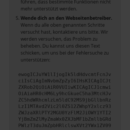
führen, dass bestimmte Funktionen nicht
mehr unterstützt werden.
Wende dich an den Webseitenbetreiber.
Wenn du alle oben genannten Schritte
versucht hast, kontaktiere uns bitte. Wir
werden versuchen, das Problem zu
beheben. Du kannst uns diesen Text
schicken, um uns bei der Fehlersuche zu
unterstützen:
ewogICJuYW1lIjogIk5ldHdvcmtFcnJv
ciIsCiAgImNvbmZpZyI6IHsKICAgICJt
ZXRob2QiOiAiR0VUIiwKICAgICJ1cmwi
OiAiaHR0cHM6Ly9hcGkueC5ha3MtcHJv
ZC5hdWRhcmlzLm5ldC92MS9jbGllbnRz
LzI1MTAvd2Vic2l0ZS12ZWhpY2xlcz93
ZWJzaXRlPTY2MGU0YzFlM2JiOWY1YTI2
YjBmZmZlMyZmaWx0ZXJbMF1bZmllbGRd
PWlzT3duJmZpbHRlclswXVt2YWx1ZV09