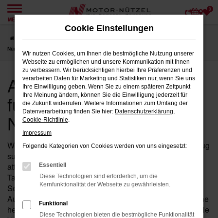
0
Zum
MENÜ
Hauptinhalt
Cookie Einstellungen
springen
Startseite
Nürnberg
Audi
Audi Q2
Audi Q2 Tageszulassung für
Nürnberg bei Motor-Nützel
Wir nutzen Cookies, um Ihnen die bestmögliche Nutzung unserer
Webseite zu ermöglichen und unsere Kommunikation mit Ihnen
zu verbessern. Wir berücksichtigen hierbei Ihre Präferenzen und
Audi Q2 Tageszulassung
verarbeiten Daten für Marketing und Statistiken nur, wenn Sie uns
Ihre Einwilligung geben. Wenn Sie zu einem späteren Zeitpunkt
für Nürnberg bei Motor-
Ihre Meinung ändern, können Sie die Einwilligung jederzeit für
die Zukunft widerrufen. Weitere Informationen zum Umfang der
Datenverarbeitung finden Sie hier:
Datenschutzerklärung
,
Nützel
Cookie-Richtlinie
.
Impressum
Wenn Sie in der Nähe von Nürnberg nach einem Fahrzeug
Folgende Kategorien von Cookies werden von uns eingesetzt:
suchen, das die Vorteile eines Neuwagens mit einem
attraktiven Preis kombiniert, ist der Q2 von Audi mit
Essentiell
Tageszulassung bei Motor-Nützel die ideale Wahl für Sie.
Diese Technologien sind erforderlich, um die
Kernfunktionalität der Webseite zu gewährleisten.
Seit über 90 Jahren sind wir Ihr zuverlässiges Audi
Autohaus in der Nähe von Nürnberg und bieten Ihnen eine
Funktional
hervorragende Auswahl an Q2 Tageszulassungen, die alle
Diese Technologien bieten die bestmögliche Funktionalität