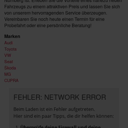
Nürnberg ist. Erleben Sie die Vorteile eines nahezu neuen
Fahrzeugs zu einem attraktiven Preis und lassen Sie sich
von unserem hervorragenden Service überzeugen.
Vereinbaren Sie noch heute einen Termin für eine
Probefahrt oder eine persönliche Beratung!
Marken
Audi
Toyota
VW
Seat
Škoda
MG
CUPRA
FEHLER: NETWORK ERROR
Beim Laden ist ein Fehler aufgetreten.
Hier sind ein paar Tipps, die dir helfen können:
Überprüfe deine Firewall und deine