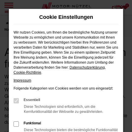
0
Zum
MENÜ
Hauptinhalt
Cookie Einstellungen
springen
Startseite
Nürnberg
Audi
Audi Q5
Audi Q5 Gebrauchtwagen für
Nürnberg
Wir nutzen Cookies, um Ihnen die bestmögliche Nutzung unserer
Webseite zu ermöglichen und unsere Kommunikation mit Ihnen
zu verbessern. Wir berücksichtigen hierbei Ihre Präferenzen und
Audi Q5 Gebrauchtwagen
verarbeiten Daten für Marketing und Statistiken nur, wenn Sie uns
Ihre Einwilligung geben. Wenn Sie zu einem späteren Zeitpunkt
für Nürnberg
Ihre Meinung ändern, können Sie die Einwilligung jederzeit für
die Zukunft widerrufen. Weitere Informationen zum Umfang der
Datenverarbeitung finden Sie hier:
Datenschutzerklärung
,
Cookie-Richtlinie
.
Wenn Sie in der Nähe von Nürnberg nach einem
Impressum
zuverlässigen Fahrzeug suchen, das Ihnen Qualität und
Wertigkeit bietet, dann ist ein Q5 von Audi als
Folgende Kategorien von Cookies werden von uns eingesetzt:
Gebrauchtwagen bei Motor-Nützel die ideale Wahl für Sie.
Essentiell
Als Ihr erfahrenes Audi Autohaus in der Nähe von
Diese Technologien sind erforderlich, um die
Nürnberg seit über 90 Jahren, bieten wir Ihnen eine
Kernfunktionalität der Webseite zu gewährleisten.
sorgfältig ausgewählte Palette an Q5 Gebrauchtwagen, die
durch exzellente Qualität und Attraktivität bestechen.
Funktional
Diese Technologien bieten die bestmögliche Funktionalität