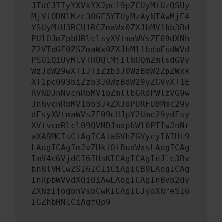
JTdCJTIyYXVkYXJpc19pZCUyMiUzQSUy
MjViODNlMzc3OGE5YTUyMzAyNTAwMjE4
YSUyMiU3RCU1RCZmaWx0ZXJbMV1bb3Bd
PUlOJmZpbHRlclsyXVtmaWVsZF09dXNh
Z2VTdGF0ZSZmaWx0ZXJbMl1bdmFsdWVd
PSU1QiUyMlVTRUQlMjIlNUQmZmlsdGVy
WzJdW29wXT1JTiZzb3J0WzBdW2ZpZWxk
XT1pc093biZzb3J0WzBdW29yZGVyXT1E
RVNDJnNvcnRbMV1bZmllbGRdPWlzVG9w
JnNvcnRbMV1bb3JkZXJdPURFU0Mmc29y
dFsyXVtmaWVsZF09cHJpY2Umc29ydFsy
XVtvcmRlcl09QVNDJmxpbWl0PTIwJnNr
aXA9MCIsCiAgICAiaGVhZGVycyI6IHt9
LAogICAgImJvZHkiOiBudWxsLAogICAg
ImV4cGVjdCI6IHsKICAgICAgInJlc3Bv
bnNlVHlwZSI6ICIiCiAgICB9LAogICAg
InRpbWVvdXQiOiAwLAogICAgInByb2dy
ZXNzIjogbnVsbCwKICAgICJyaXNreSI6
IGZhbHNlCiAgfQp9