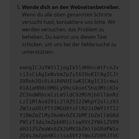
Wende dich an den Webseitenbetreiber.
Wenn du alle oben genannten Schritte
versucht hast, kontaktiere uns bitte. Wir
werden versuchen, das Problem zu
beheben. Du kannst uns diesen Text
schicken, um uns bei der Fehlersuche zu
unterstützen:
ewogICJuYW1lIjogIk5ldHdvcmtFcnJv
ciIsCiAgImNvbmZpZyI6IHsKICAgICJt
ZXRob2QiOiAiR0VUIiwKICAgICJ1cmwi
OiAiaHR0cHM6Ly9hcGkueC5ha3MtcHJv
ZC5hdWRhcmlzLm5ldC92MS9jbGllbnRz
LzI1MTAvd2Vic2l0ZS12ZWhpY2xlcz93
ZWJzaXRlPTY2MGU0YzFlM2JiOWY1YTI2
YjBmZmZlMyZmaWx0ZXJbMF1bZmllbGRd
PWlzT3duJmZpbHRlclswXVt2YWx1ZV09
dHJ1ZSZmaWx0ZXJbMV1bZmllbGRdPW1v
ZGVsJmZpbHRlclsxXVt2YWx1ZV09JTVC