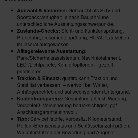
Auswahl & Varianten:
Gebraucht als SUV und
Sportback verfügbar; je nach Baujahr/Line
unterschiedliche Ausstattungsschwerpunkte.
Zustands-Checks:
Sicht- und Funktionsprüfung,
Probefahrt, Dokumentenprüfung; HU/AU-Laufzeiten
im Inserat ausgewiesen.
Alltagsrelevante Ausstattung:
Park-/Sicherheitsassistenten, Navi/Infotainment,
LED-/Lichtpakete, Komfortoptionen – gezielt
priorisieren.
Traktion & Einsatz:
quattro kann Traktion und
Stabilität verbessern – wertvoll bei Winter,
Anhängerbetrieb und auf wechselndem Untergrund.
Kostentransparenz:
Gesamtbudget inkl. Wartung,
Verschleiß, Versicherung berücksichtigen; ggf.
Anschlussgarantie sinnvoll.
Tipp:
Servicehistorie, Vorbesitz, Kilometerstand,
Reifen-/Bremsenstatus und Schlüsselanzahl prüfen.
Wir unterstützen bei Bewertung und Angebot.