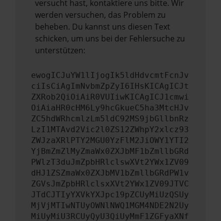
versucht hast, kontaktiere uns bitte. Wir
werden versuchen, das Problem zu
beheben. Du kannst uns diesen Text
schicken, um uns bei der Fehlersuche zu
unterstützen:
ewogICJuYW1lIjogIk5ldHdvcmtFcnJv
ciIsCiAgImNvbmZpZyI6IHsKICAgICJt
ZXRob2QiOiAiR0VUIiwKICAgICJ1cmwi
OiAiaHR0cHM6Ly9hcGkueC5ha3MtcHJv
ZC5hdWRhcmlzLm5ldC92MS9jbGllbnRz
LzI1MTAvd2Vic2l0ZS12ZWhpY2xlcz93
ZWJzaXRlPTY2MGU0YzFlM2JiOWY1YTI2
YjBmZmZlMyZmaWx0ZXJbMF1bZmllbGRd
PWlzT3duJmZpbHRlclswXVt2YWx1ZV09
dHJ1ZSZmaWx0ZXJbMV1bZmllbGRdPW1v
ZGVsJmZpbHRlclsxXVt2YWx1ZV09JTVC
JTdCJTIyYXVkYXJpc19pZCUyMiUzQSUy
MjVjMTIwNTUyOWNlNWQ1MGM4NDE2N2Uy
MiUyMiU3RCUyQyU3QiUyMmF1ZGFyaXNf