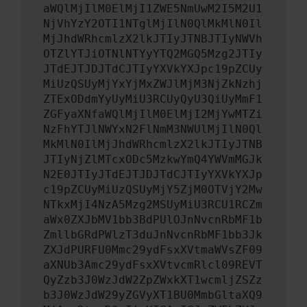
aWQlMjIlM0ElMjI1ZWE5NmUwM2I5M2U1
NjVhYzY2OTI1NTglMjIlN0QlMkMlN0Il
MjJhdWRhcmlzX2lkJTIyJTNBJTIyNWVh
OTZlYTJiOTNlNTYyYTQ2MGQ5Mzg2JTIy
JTdEJTJDJTdCJTIyYXVkYXJpc19pZCUy
MiUzQSUyMjYxYjMxZWJlMjM3NjZkNzhj
ZTExODdmYyUyMiU3RCUyQyU3QiUyMmF1
ZGFyaXNfaWQlMjIlM0ElMjI2MjYwMTZi
NzFhYTJlNWYxN2FlNmM3NWUlMjIlN0Ql
MkMlN0IlMjJhdWRhcmlzX2lkJTIyJTNB
JTIyNjZlMTcxODc5MzkwYmQ4YWVmMGJk
N2E0JTIyJTdEJTJDJTdCJTIyYXVkYXJp
c19pZCUyMiUzQSUyMjY5ZjM0OTVjY2Mw
NTkxMjI4NzA5Mzg2MSUyMiU3RCU1RCZm
aWx0ZXJbMV1bb3BdPUlOJnNvcnRbMF1b
ZmllbGRdPWlzT3duJnNvcnRbMF1bb3Jk
ZXJdPURFU0Mmc29ydFsxXVtmaWVsZF09
aXNUb3Amc29ydFsxXVtvcmRlcl09REVT
QyZzb3J0WzJdW2ZpZWxkXT1wcmljZSZz
b3J0WzJdW29yZGVyXT1BU0MmbGltaXQ9