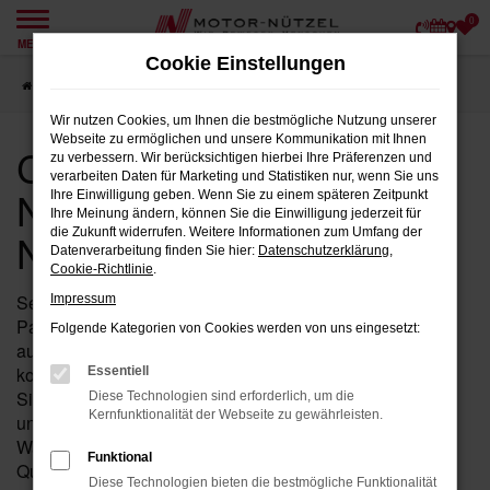
0
Zum
MENÜ
Hauptinhalt
Cookie Einstellungen
springen
Startseite
Nürnberg
CUPRA Fahrzeuge für Nürnberg bei Motor-Nützel
Wir nutzen Cookies, um Ihnen die bestmögliche Nutzung unserer
Webseite zu ermöglichen und unsere Kommunikation mit Ihnen
CUPRA Fahrzeuge für
zu verbessern. Wir berücksichtigen hierbei Ihre Präferenzen und
verarbeiten Daten für Marketing und Statistiken nur, wenn Sie uns
Nürnberg bei Motor-
Ihre Einwilligung geben. Wenn Sie zu einem späteren Zeitpunkt
Ihre Meinung ändern, können Sie die Einwilligung jederzeit für
Nützel
die Zukunft widerrufen. Weitere Informationen zum Umfang der
Datenverarbeitung finden Sie hier:
Datenschutzerklärung
,
Cookie-Richtlinie
.
Seit über 90 Jahren ist Motor-Nützel Ihr zuverlässiger
Impressum
Partner für CUPRA in der Nähe von Nürnberg. Wenn Sie
Folgende Kategorien von Cookies werden von uns eingesetzt:
auf der Suche nach einem neuen Fahrzeug oder einer
kompetenten Werkstatt für Ihren CUPRA sind, dann sind
Essentiell
Sie bei uns genau richtig. Unsere langjährige Erfahrung
Diese Technologien sind erforderlich, um die
Kernfunktionalität der Webseite zu gewährleisten.
und Leidenschaft für CUPRA machen uns zur perfekten
Wahl für alle, die in Nürnberg und Umgebung höchste
Funktional
Qualität und exzellenten Service erwarten.
Diese Technologien bieten die bestmögliche Funktionalität