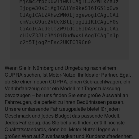
MjAmc2tpcD0wIiwKICAgICJoZWFkZXJz
Ijoge30sCiAgICAiYm9keSI6IG51bGws
CiAgICAiZXhwZWN0IjogewogICAgICAi
cmVzcG9uc2VUeXBlIjogIiIKICAgIH0s
CiAgICAidGltZW91dCI6IDAsCiAgICAi
cHJvZ3Jlc3MiOiBudWxsLAogICAgInJp
c2t5IjogZmFsc2UKICB9Cn0=
Wenn Sie in Nürnberg und Umgebung nach einem
CUPRA suchen, ist Motor-Nützel Ihr idealer Partner. Egal,
ob Sie einen neuen CUPRA, einen Gebrauchtwagen, ein
Vorführfahrzeug oder ein Modell mit Tageszulassung
bevorzugen – bei uns finden Sie eine große Auswahl an
Fahrzeugen, die perfekt zu Ihren Bedürfnissen passen.
Unsere umfassende Fahrzeugpalette bietet für jeden
Geschmack und jedes Budget das passende Modell.
Jedes Fahrzeug, das Sie bei uns finden, erfüllt höchste
Qualitätsstandards, denn bei Motor-Nützel legen wir
großen Wert auf Zuverlässigkeit und Kundenzufriedenheit.