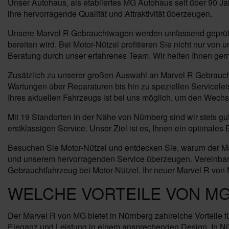
Unser Autohaus, als etabliertes MG Autohaus seit über 90 J
ihre hervorragende Qualität und Attraktivität überzeugen.
Unsere Marvel R Gebrauchtwagen werden umfassend geprüft u
bereiten wird. Bei Motor-Nützel profitieren Sie nicht nur 
Beratung durch unser erfahrenes Team. Wir helfen Ihnen gern
Zusätzlich zu unserer großen Auswahl an Marvel R Gebraucht
Wartungen über Reparaturen bis hin zu speziellen Servicelei
Ihres aktuellen Fahrzeugs ist bei uns möglich, um den Wech
Mit 19 Standorten in der Nähe von Nürnberg sind wir stets 
erstklassigen Service. Unser Ziel ist es, Ihnen ein optimal
Besuchen Sie Motor-Nützel und entdecken Sie, warum der Mar
und unserem hervorragenden Service überzeugen. Vereinbaren
Gebrauchtfahrzeug bei Motor-Nützel. Ihr neuer Marvel R von M
WELCHE VORTEILE VON MG
Der Marvel R von MG bietet in Nürnberg zahlreiche Vorteile 
Eleganz und Leistung in einem ansprechenden Design. In Nü