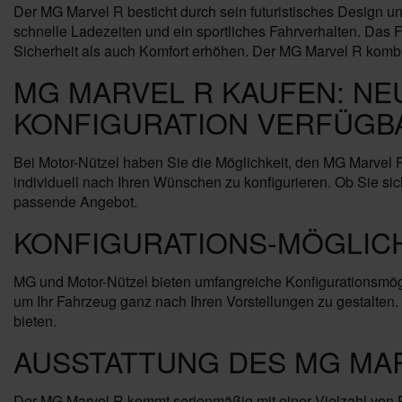
Der MG Marvel R besticht durch sein futuristisches Design 
schnelle Ladezeiten und ein sportliches Fahrverhalten. Da
Sicherheit als auch Komfort erhöhen. Der MG Marvel R kombini
MG MARVEL R KAUFEN: NE
KONFIGURATION VERFÜGB
Bei Motor-Nützel haben Sie die Möglichkeit, den MG Marvel
individuell nach Ihren Wünschen zu konfigurieren. Ob Sie si
passende Angebot.
KONFIGURATIONS-MÖGLIC
MG und Motor-Nützel bieten umfangreiche Konfigurationsmög
um Ihr Fahrzeug ganz nach Ihren Vorstellungen zu gestalte
bieten.
AUSSTATTUNG DES MG MA
Der MG Marvel R kommt serienmäßig mit einer Vielzahl von 