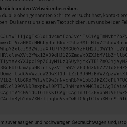
e dich an den Webseitenbetreiber.
du alle oben genannten Schritte versucht hast, kontaktier
en. Du kannst uns diesen Text schicken, um uns bei der Fe
ICJuYW1lIjogIk5ldHdvcmtFcnJvciIsCiAgImNvbmZpZ
cmwiOiAiaHR0cHM6Ly9hcGkueC5ha3MtcHJvZC5hdWRhc
ZWhpY2xlcz93ZWJzaXRlPTY2MGU0YzFlM2JiOWY1YTI2Y
bHRlclswXVt2YWx1ZV09dHJ1ZSZmaWx0ZXJbMV1bZmllb
JTIyYXVkYXJpc19pZCUyMiUzQSUyMjYxYTBlZmQ3YjAyN
b3BdPUlOJmZpbHRlclsyXVtmaWVsZF09dXNhZ2VTdGF0Z
NUQmZmlsdGVyWzJdW29wXT1JTiZzb3J0WzBdW2ZpZWxkX
MV1bZmllbGRdPWlzVG9wJnNvcnRbMV1bb3JkZXJdPURFU
cmRlcl09QVNDJmxpbWl0PTIwJnNraXA9MCIsCiAgICAia
ICAgImV4cGVjdCI6IHsKICAgICAgInJlc3BvbnNlVHlwZ
ICAgInByb2dyZXNzIjogbnVsbCwKICAgICJyaXNreSI6I
 zuverlässigen und hochwertigen Gebrauchtwagen sind, ist der