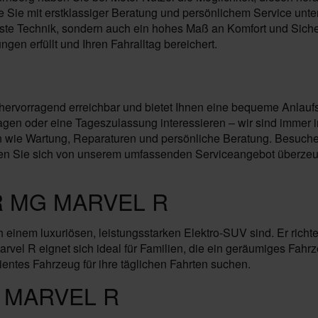
Sie mit erstklassiger Beratung und persönlichem Service unters
ste Technik, sondern auch ein hohes Maß an Komfort und Sicher
gen erfüllt und Ihren Fahralltag bereichert.
 hervorragend erreichbar und bietet Ihnen eine bequeme Anlaufs
n oder eine Tageszulassung interessieren – wir sind immer in 
wie Wartung, Reparaturen und persönliche Beratung. Besuchen 
en Sie sich von unserem umfassenden Serviceangebot überzeuge
R MG MARVEL R
ach einem luxuriösen, leistungsstarken Elektro-SUV sind. Er ri
vel R eignet sich ideal für Familien, die ein geräumiges Fahr
izientes Fahrzeug für ihre täglichen Fahrten suchen.
 MARVEL R