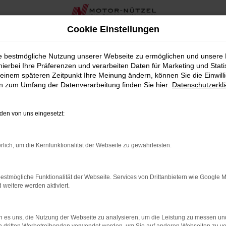
Cookie Einstellungen
r Nürnberg
ie bestmögliche Nutzung unserer Webseite zu ermöglichen und unsere
hierbei Ihre Präferenzen und verarbeiten Daten für Marketing und Stati
 für Nürnberg
einem späteren Zeitpunkt Ihre Meinung ändern, können Sie die Einwillig
en zum Umfang der Datenverarbeitung finden Sie hier:
Datenschutzerkl
 Fahrzeug suchen, das Ihnen Qualität und Wertigkeit bietet, 
us in der Nähe von Nürnberg seit über 90 Jahren, bieten wir Ihn
en von uns eingesetzt:
tät bestechen.
n erstklassigem Zustand, sodass Sie sich auf ein Fahrzeug ver
rlich, um die Kernfunktionalität der Webseite zu gewährleisten.
n Bedürfnissen und Ihrem Budget passt. Unsere umfassende Berat
estmögliche Funktionalität der Webseite. Services von Drittanbietern wie Google 
ieten wir Ihnen in der Nähe von Nürnberg auch zahlreiche zu
eitere werden aktiviert.
er kompetentes Team steht Ihnen zur Seite, um sicherzustellen,
rvel R von MG als Gebrauchtwagen die perfekte Wahl für Nürnb
 es uns, die Nutzung der Webseite zu analysieren, um die Leistung zu messen u
 ideales Fahrzeug. Vereinbaren Sie eine Probefahrt oder einen 