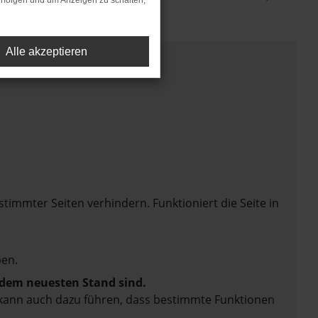
rfolgen und um Anzeigen zu schalten,
Alle akzeptieren
mmter Seiten verhindern. Funktioniert die Seite in
en.
f dem neuesten Stand sind.
rn kann auch dazu führen, dass bestimmte Funktionen