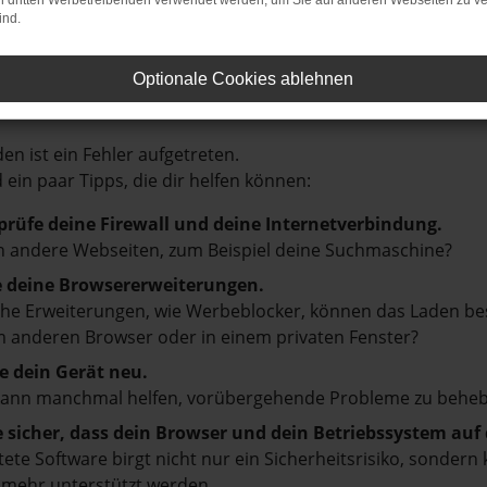
on dritten Werbetreibenden verwendet werden, um Sie auf anderen Webseiten zu ve
ind.
Optionale Cookies ablehnen
LER: NETWORK ERROR
en ist ein Fehler aufgetreten.
d ein paar Tipps, die dir helfen können:
prüfe deine Firewall und deine Internetverbindung.
 andere Webseiten, zum Beispiel deine Suchmaschine?
e deine Browsererweiterungen.
e Erweiterungen, wie Werbeblocker, können das Laden besti
 anderen Browser oder in einem privaten Fenster?
e dein Gerät neu.
kann manchmal helfen, vorübergehende Probleme zu beheb
e sicher, dass dein Browser und dein Betriebssystem au
tete Software birgt nicht nur ein Sicherheitsrisiko, sonde
 mehr unterstützt werden.