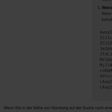
Wend
Wenn 
beheb
ewog
ICJ1
ZS12
JmZp
JTdC
MV1b
MjIl
cnRb
XVtv
LAog
LAog
Wenn Sie in der Nähe von Nürnberg auf der Suche nach einem