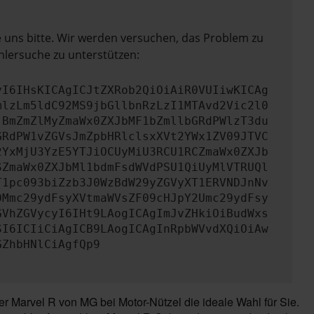
e uns bitte. Wir werden versuchen, das Problem zu
hlersuche zu unterstützen:
yI6IHsKICAgICJtZXRob2QiOiAiR0VUIiwKICAg
mlzLm5ldC92MS9jbGllbnRzLzI1MTAvd2Vic2l0
jBmZmZlMyZmaWx0ZXJbMF1bZmllbGRdPWlzT3du
GRdPW1vZGVsJmZpbHRlclsxXVt2YWx1ZV09JTVC
2YxMjU3YzE5YTJiOCUyMiU3RCU1RCZmaWx0ZXJb
SZmaWx0ZXJbMl1bdmFsdWVdPSU1QiUyMlVTRUQl
T1pc093biZzb3J0WzBdW29yZGVyXT1ERVNDJnNv
0Mmc29ydFsyXVtmaWVsZF09cHJpY2Umc29ydFsy
GVhZGVycyI6IHt9LAogICAgImJvZHkiOiBudWxs
SI6ICIiCiAgICB9LAogICAgInRpbWVvdXQiOiAw
GZhbHNlCiAgfQp9
 Marvel R von MG bei Motor-Nützel die ideale Wahl für Sie.