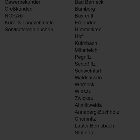
Gewerbekunden
Bad Berneck
Großkunden
Bamberg
NORA®
Bayreuth
Kurz- & Langzeitmiete
Erbendorf
Servicetermin buchen
Himmelkron
Hof
Kulmbach
Mitterteich
Pegnitz
Scheßlitz
Schweinfurt
Waldsassen
Werneck
Wiesau
Zwickau
Altmittweida
Annaberg-Buchholz
Chemnitz
Lauter-Bernsbach
Stollberg