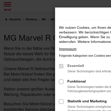
Zum
MENÜ
Hauptinhalt
springen
Startseite
Nürnberg
MG
MG Marvel R
MG Marvel R Gebrauchtwagen fü
Wir nutzen Cookies, um Ihnen d
verbessern. Wir berücksichtigen 
MG Marvel R Gebrauchtwagen
Einwilligung geben. Wenn Sie zu 
widerrufen. Weitere Information
Wenn Sie in der Nähe von Nürnberg nach einem zuverlässigen
Impressum
Nützel die ideale Wahl für Sie. Als Ihr erfahrenes MG Autoha
Folgende Kategorien von Cookies werd
Gebrauchtwagen, die durch exzellente Qualität und Attraktivi
Essentiell
Unsere Marvel R Gebrauchtwagen sind gründlich geprüft und i
Diese Technologien sind erforde
Bei Motor-Nützel finden Sie genau das Marvel R, das zu Ihre
und dabei alle Ihre Fragen beantwortet werden.
Funktional
Diese Technologien bieten die b
Neben unserer großen Auswahl an Marvel R Gebrauchtwagen b
Fahrzeugbewertungssystem und w
Wartung, Reparaturen oder spezielle Serviceleistungen – uns
Statistik und Marketing
Besuchen Sie Motor-Nützel und entdecken Sie, warum ein Ma
Diese Technologien ermöglichen
exzellenten Service überzeugen und finden Sie noch heute Ihr