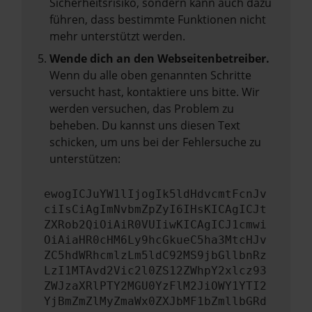
Sicherheitsrisiko, sondern kann auch dazu
führen, dass bestimmte Funktionen nicht
mehr unterstützt werden.
Wende dich an den Webseitenbetreiber.
Wenn du alle oben genannten Schritte
versucht hast, kontaktiere uns bitte. Wir
werden versuchen, das Problem zu
beheben. Du kannst uns diesen Text
schicken, um uns bei der Fehlersuche zu
unterstützen:
ewogICJuYW1lIjogIk5ldHdvcmtFcnJv
ciIsCiAgImNvbmZpZyI6IHsKICAgICJt
ZXRob2QiOiAiR0VUIiwKICAgICJ1cmwi
OiAiaHR0cHM6Ly9hcGkueC5ha3MtcHJv
ZC5hdWRhcmlzLm5ldC92MS9jbGllbnRz
LzI1MTAvd2Vic2l0ZS12ZWhpY2xlcz93
ZWJzaXRlPTY2MGU0YzFlM2JiOWY1YTI2
YjBmZmZlMyZmaWx0ZXJbMF1bZmllbGRd