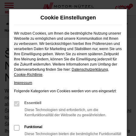
0
Zum
MENÜ
Hauptinhalt
Cookie Einstellungen
springen
Startseite
Nürnberg
Škoda
Škoda Kamiq
Škoda Jahreswagen für
Nürnberg bei Motor-Nützel
Wir nutzen Cookies, um Ihnen die bestmögliche Nutzung unserer
Webseite zu ermöglichen und unsere Kommunikation mit Ihnen
zu verbessern. Wir berücksichtigen hierbei Ihre Präferenzen und
Škoda Jahreswagen für
verarbeiten Daten für Marketing und Statistiken nur, wenn Sie uns
Ihre Einwilligung geben. Wenn Sie zu einem späteren Zeitpunkt
Nürnberg bei Motor-
Ihre Meinung ändern, können Sie die Einwilligung jederzeit für
die Zukunft widerrufen. Weitere Informationen zum Umfang der
Datenverarbeitung finden Sie hier:
Datenschutzerklärung
,
Nützel
Cookie-Richtlinie
.
Impressum
Wenn Sie in der Nähe von Nürnberg nach einem fast
Folgende Kategorien von Cookies werden von uns eingesetzt:
neuen Fahrzeug suchen, das Ihnen sowohl hohe Qualität
als auch einen attraktiven Preis bietet, ist der Kamiq von
Essentiell
Škoda als Jahreswagen bei Motor-Nützel die perfekte Wahl
Diese Technologien sind erforderlich, um die
Kernfunktionalität der Webseite zu gewährleisten.
für Sie. Seit über 90 Jahren sind wir Ihr zuverlässiges
Škoda Autohaus in der Nähe von Nürnberg und bieten
Funktional
Ihnen eine exklusive Auswahl an Kamiq Jahreswagen, die
Diese Technologien bieten die bestmögliche Funktionalität