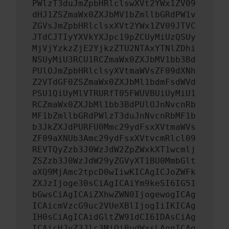
PWlzT3duJmZpbHRlclswXVt2YWx1ZV09
dHJ1ZSZmaWx0ZXJbMV1bZmllbGRdPW1v
ZGVsJmZpbHRlclsxXVt2YWx1ZV09JTVC
JTdCJTIyYXVkYXJpc19pZCUyMiUzQSUy
MjVjYzkzZjE2YjkzZTU2NTAxYTNlZDhi
NSUyMiU3RCU1RCZmaWx0ZXJbMV1bb3Bd
PUlOJmZpbHRlclsyXVtmaWVsZF09dXNh
Z2VTdGF0ZSZmaWx0ZXJbMl1bdmFsdWVd
PSU1QiUyMlVTRURfT05FWUVBUiUyMiU1
RCZmaWx0ZXJbMl1bb3BdPUlOJnNvcnRb
MF1bZmllbGRdPWlzT3duJnNvcnRbMF1b
b3JkZXJdPURFU0Mmc29ydFsxXVtmaWVs
ZF09aXNUb3Amc29ydFsxXVtvcmRlcl09
REVTQyZzb3J0WzJdW2ZpZWxkXT1wcmlj
ZSZzb3J0WzJdW29yZGVyXT1BU0MmbGlt
aXQ9MjAmc2tpcD0wIiwKICAgICJoZWFk
ZXJzIjoge30sCiAgICAiYm9keSI6IG51
bGwsCiAgICAiZXhwZWN0IjogewogICAg
ICAicmVzcG9uc2VUeXBlIjogIiIKICAg
IH0sCiAgICAidGltZW91dCI6IDAsCiAg
ICAicHJvZ3Jlc3MiOiBudWxsLAogICAg