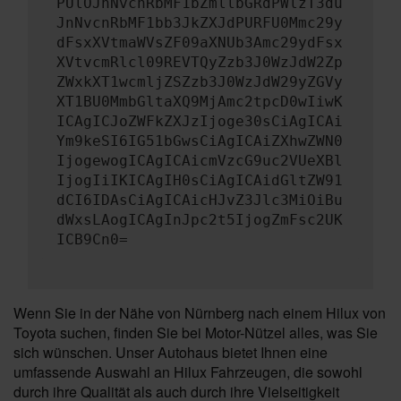
PUlOJnNvcnRbMF1bZmllbGRdPWlzT3du
JnNvcnRbMF1bb3JkZXJdPURFU0Mmc29y
dFsxXVtmaWVsZF09aXNUb3Amc29ydFsx
XVtvcmRlcl09REVTQyZzb3J0WzJdW2Zp
ZWxkXT1wcmljZSZzb3J0WzJdW29yZGVy
XT1BU0MmbGltaXQ9MjAmc2tpcD0wIiwK
ICAgICJoZWFkZXJzIjoge30sCiAgICAi
Ym9keSI6IG51bGwsCiAgICAiZXhwZWN0
IjogewogICAgICAicmVzcG9uc2VUeXBl
IjogIiIKICAgIH0sCiAgICAidGltZW91
dCI6IDAsCiAgICAicHJvZ3Jlc3MiOiBu
dWxsLAogICAgInJpc2t5IjogZmFsc2UK
ICB9Cn0=
Wenn Sie in der Nähe von Nürnberg nach einem Hilux von
Toyota suchen, finden Sie bei Motor-Nützel alles, was Sie
sich wünschen. Unser Autohaus bietet Ihnen eine
umfassende Auswahl an Hilux Fahrzeugen, die sowohl
durch ihre Qualität als auch durch ihre Vielseitigkeit