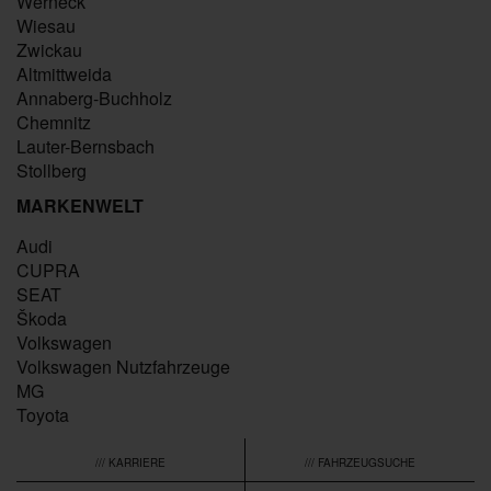
Werneck
Wiesau
Zwickau
Altmittweida
Annaberg-Buchholz
Chemnitz
Lauter-Bernsbach
Stollberg
MARKENWELT
Audi
CUPRA
SEAT
Škoda
Volkswagen
Volkswagen Nutzfahrzeuge
MG
Toyota
/// KARRIERE
/// FAHRZEUGSUCHE