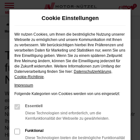
0
Zum
MENÜ
Hauptinhalt
Cookie Einstellungen
springen
Startseite
Nürnberg
Toyota
Toyota Hilux Fahrzeuge für Nürnberg bei
Motor-Nützel
Wir nutzen Cookies, um Ihnen die bestmögliche Nutzung unserer
Webseite zu ermöglichen und unsere Kommunikation mit Ihnen
zu verbessern. Wir berücksichtigen hierbei Ihre Präferenzen und
Toyota Hilux Fahrzeuge
verarbeiten Daten für Marketing und Statistiken nur, wenn Sie uns
Ihre Einwilligung geben. Wenn Sie zu einem späteren Zeitpunkt
für Nürnberg bei Motor-
Ihre Meinung ändern, können Sie die Einwilligung jederzeit für
die Zukunft widerrufen. Weitere Informationen zum Umfang der
Datenverarbeitung finden Sie hier:
Datenschutzerklärung
,
Nützel
Cookie-Richtlinie
.
Impressum
Wenn Sie in der Nähe von Nürnberg auf der Suche nach
Folgende Kategorien von Cookies werden von uns eingesetzt:
einem Fahrzeug sind, das Leistung, Stil und Komfort
perfekt vereint, dann ist der Hilux von Toyota bei Motor-
Essentiell
Nützel die ideale Wahl für Sie. Seit über 90 Jahren sind wir
Diese Technologien sind erforderlich, um die
Kernfunktionalität der Webseite zu gewährleisten.
Ihr vertrauenswürdiges Toyota Autohaus in der Nähe von
Nürnberg und bieten Ihnen eine umfassende Auswahl an
Funktional
Hilux Fahrzeugen, die all Ihre Erwartungen erfüllen
Diese Technologien bieten die bestmögliche Funktionalität