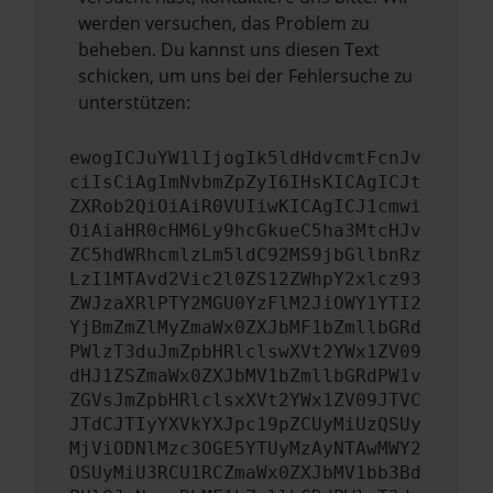
werden versuchen, das Problem zu
beheben. Du kannst uns diesen Text
schicken, um uns bei der Fehlersuche zu
unterstützen:
ewogICJuYW1lIjogIk5ldHdvcmtFcnJv
ciIsCiAgImNvbmZpZyI6IHsKICAgICJt
ZXRob2QiOiAiR0VUIiwKICAgICJ1cmwi
OiAiaHR0cHM6Ly9hcGkueC5ha3MtcHJv
ZC5hdWRhcmlzLm5ldC92MS9jbGllbnRz
LzI1MTAvd2Vic2l0ZS12ZWhpY2xlcz93
ZWJzaXRlPTY2MGU0YzFlM2JiOWY1YTI2
YjBmZmZlMyZmaWx0ZXJbMF1bZmllbGRd
PWlzT3duJmZpbHRlclswXVt2YWx1ZV09
dHJ1ZSZmaWx0ZXJbMV1bZmllbGRdPW1v
ZGVsJmZpbHRlclsxXVt2YWx1ZV09JTVC
JTdCJTIyYXVkYXJpc19pZCUyMiUzQSUy
MjViODNlMzc3OGE5YTUyMzAyNTAwMWY2
OSUyMiU3RCU1RCZmaWx0ZXJbMV1bb3Bd