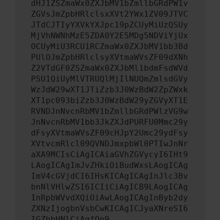
dHJ1ZSZmaWx0ZXJbMV1bZmllbGRdPW1v
ZGVsJmZpbHRlclsxXVt2YWx1ZV09JTVC
JTdCJTIyYXVkYXJpc19pZCUyMiUzQSUy
MjVhNWNhMzE5ZDA0Y2E5MDg5NDViYjUx
OCUyMiU3RCU1RCZmaWx0ZXJbMV1bb3Bd
PUlOJmZpbHRlclsyXVtmaWVsZF09dXNh
Z2VTdGF0ZSZmaWx0ZXJbMl1bdmFsdWVd
PSU1QiUyMlVTRUQlMjIlNUQmZmlsdGVy
WzJdW29wXT1JTiZzb3J0WzBdW2ZpZWxk
XT1pc093biZzb3J0WzBdW29yZGVyXT1E
RVNDJnNvcnRbMV1bZmllbGRdPWlzVG9w
JnNvcnRbMV1bb3JkZXJdPURFU0Mmc29y
dFsyXVtmaWVsZF09cHJpY2Umc29ydFsy
XVtvcmRlcl09QVNDJmxpbWl0PTIwJnNr
aXA9MCIsCiAgICAiaGVhZGVycyI6IHt9
LAogICAgImJvZHkiOiBudWxsLAogICAg
ImV4cGVjdCI6IHsKICAgICAgInJlc3Bv
bnNlVHlwZSI6ICIiCiAgICB9LAogICAg
InRpbWVvdXQiOiAwLAogICAgInByb2dy
ZXNzIjogbnVsbCwKICAgICJyaXNreSI6
IGZhbHNlCiAgfQp9