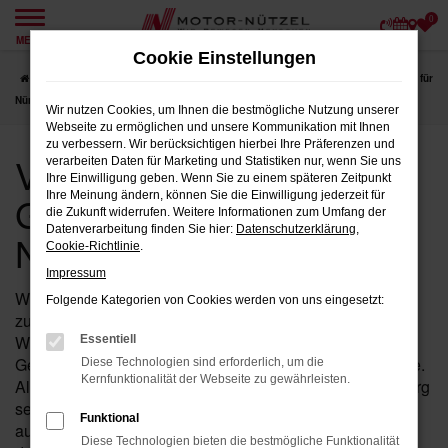
0
Zum
MENÜ
Hauptinhalt
Cookie Einstellungen
springen
Startseite
Nürnberg
VW
VW Passat
VW Passat Gebrauchtwagen für
Nürnberg
Wir nutzen Cookies, um Ihnen die bestmögliche Nutzung unserer
Webseite zu ermöglichen und unsere Kommunikation mit Ihnen
zu verbessern. Wir berücksichtigen hierbei Ihre Präferenzen und
VW Passat
verarbeiten Daten für Marketing und Statistiken nur, wenn Sie uns
Ihre Einwilligung geben. Wenn Sie zu einem späteren Zeitpunkt
Gebrauchtwagen für
Ihre Meinung ändern, können Sie die Einwilligung jederzeit für
die Zukunft widerrufen. Weitere Informationen zum Umfang der
Datenverarbeitung finden Sie hier:
Datenschutzerklärung
,
Nürnberg
Cookie-Richtlinie
.
Impressum
Wenn Sie in der Nähe von Nürnberg nach einem
Folgende Kategorien von Cookies werden von uns eingesetzt:
zuverlässigen Fahrzeug suchen, das Ihnen Qualität und
Wertigkeit bietet, dann ist ein Passat von VW als
Essentiell
Gebrauchtwagen bei Motor-Nützel die ideale Wahl für Sie.
Diese Technologien sind erforderlich, um die
Kernfunktionalität der Webseite zu gewährleisten.
Als Ihr erfahrenes VW Autohaus in der Nähe von Nürnberg
seit über 90 Jahren, bieten wir Ihnen eine sorgfältig
Funktional
ausgewählte Palette an Passat Gebrauchtwagen, die
Diese Technologien bieten die bestmögliche Funktionalität