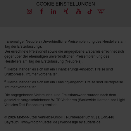
COOKIE EINSTELLUNGEN
Ehemaliger Neupreis (Unverbindliche Preisempfehlung des Herstellers am
1
Tag der Erstzulassung).
Der errechnete Preisvorteil sowie die angegebene Ersparnis errechnet sich
gegenüber der ehemaligen unverbindlichen Preisempfehlung des
Herstellers am Tag der Erstzulassung (Neupreis).
2
Hierbei handelt es sich um ein Finanzierungs-Angebot. Preise sind
Bruttopreise. Irrtümer vorbehalten.
3
Hierbei handelt es sich um ein Leasing-Angebot. Preise sind Bruttopreise.
Irrtümer vorbehalten.
Die angegebenen Verbrauchs- und Emissionswerte wurden nach dem
gesetzlich vorgeschriebenen WLTP-Verfahren (Worldwide Harmonized Light
Vehicles Test Procedure) ermittelt.
© 2026
Motor-Nützel Vertriebs-GmbH
| Nürnberger Str. 95 | DE-95448
Bayreuth | info@motor-nuetzel.de |
Webdesign by audaris.de