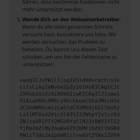
führen, dass bestimmte Funktionen nicht
mehr unterstützt werden.
Wende dich an den Webseitenbetreiber.
Wenn du alle oben genannten Schritte
versucht hast, kontaktiere uns bitte. Wir
werden versuchen, das Problem zu
beheben. Du kannst uns diesen Text
schicken, um uns bei der Fehlersuche zu
unterstützen:
ewogICJuYW1lIjogIk5ldHdvcmtFcnJv
ciIsCiAgImNvbmZpZyI6IHsKICAgICJt
ZXRob2QiOiAiR0VUIiwKICAgICJ1cmwi
OiAiaHR0cHM6Ly9hcGkueC5ha3MtcHJv
ZC5hdWRhcmlzLm5ldC92MS9jbGllbnRz
LzI1MTAvd2Vic2l0ZS12ZWhpY2xlcz93
ZWJzaXRlPTY2MGU0YzFlM2JiOWY1YTI2
YjBmZmZlMyZmaWx0ZXJbMF1bZmllbGRd
PWlzT3duJmZpbHRlclswXVt2YWx1ZV09