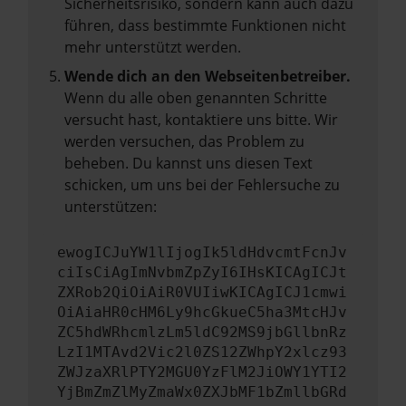
Sicherheitsrisiko, sondern kann auch dazu
führen, dass bestimmte Funktionen nicht
mehr unterstützt werden.
Wende dich an den Webseitenbetreiber.
Wenn du alle oben genannten Schritte
versucht hast, kontaktiere uns bitte. Wir
werden versuchen, das Problem zu
beheben. Du kannst uns diesen Text
schicken, um uns bei der Fehlersuche zu
unterstützen:
ewogICJuYW1lIjogIk5ldHdvcmtFcnJv
ciIsCiAgImNvbmZpZyI6IHsKICAgICJt
ZXRob2QiOiAiR0VUIiwKICAgICJ1cmwi
OiAiaHR0cHM6Ly9hcGkueC5ha3MtcHJv
ZC5hdWRhcmlzLm5ldC92MS9jbGllbnRz
LzI1MTAvd2Vic2l0ZS12ZWhpY2xlcz93
ZWJzaXRlPTY2MGU0YzFlM2JiOWY1YTI2
YjBmZmZlMyZmaWx0ZXJbMF1bZmllbGRd