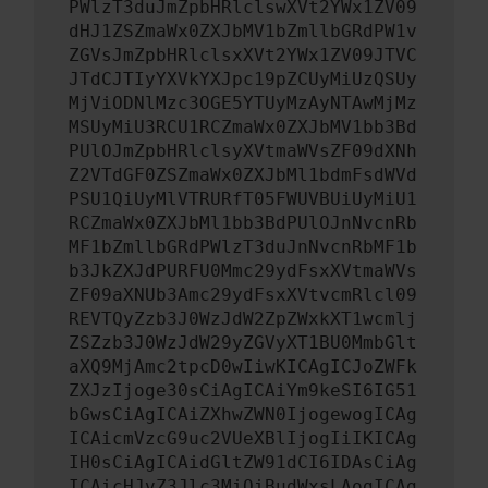
PWlzT3duJmZpbHRlclswXVt2YWx1ZV09
dHJ1ZSZmaWx0ZXJbMV1bZmllbGRdPW1v
ZGVsJmZpbHRlclsxXVt2YWx1ZV09JTVC
JTdCJTIyYXVkYXJpc19pZCUyMiUzQSUy
MjViODNlMzc3OGE5YTUyMzAyNTAwMjMz
MSUyMiU3RCU1RCZmaWx0ZXJbMV1bb3Bd
PUlOJmZpbHRlclsyXVtmaWVsZF09dXNh
Z2VTdGF0ZSZmaWx0ZXJbMl1bdmFsdWVd
PSU1QiUyMlVTRURfT05FWUVBUiUyMiU1
RCZmaWx0ZXJbMl1bb3BdPUlOJnNvcnRb
MF1bZmllbGRdPWlzT3duJnNvcnRbMF1b
b3JkZXJdPURFU0Mmc29ydFsxXVtmaWVs
ZF09aXNUb3Amc29ydFsxXVtvcmRlcl09
REVTQyZzb3J0WzJdW2ZpZWxkXT1wcmlj
ZSZzb3J0WzJdW29yZGVyXT1BU0MmbGlt
aXQ9MjAmc2tpcD0wIiwKICAgICJoZWFk
ZXJzIjoge30sCiAgICAiYm9keSI6IG51
bGwsCiAgICAiZXhwZWN0IjogewogICAg
ICAicmVzcG9uc2VUeXBlIjogIiIKICAg
IH0sCiAgICAidGltZW91dCI6IDAsCiAg
ICAicHJvZ3Jlc3MiOiBudWxsLAogICAg