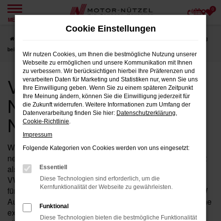
0
Zum
MENÜ
Hauptinhalt
Cookie Einstellungen
springen
Startseite
Nürnberg
VW
VW T-Roc
VW Jahreswagen für Nürnberg
bei Motor-Nützel
Wir nutzen Cookies, um Ihnen die bestmögliche Nutzung unserer
Webseite zu ermöglichen und unsere Kommunikation mit Ihnen
zu verbessern. Wir berücksichtigen hierbei Ihre Präferenzen und
VW Jahreswagen für
verarbeiten Daten für Marketing und Statistiken nur, wenn Sie uns
Ihre Einwilligung geben. Wenn Sie zu einem späteren Zeitpunkt
Nürnberg bei Motor-
Ihre Meinung ändern, können Sie die Einwilligung jederzeit für
die Zukunft widerrufen. Weitere Informationen zum Umfang der
Datenverarbeitung finden Sie hier:
Datenschutzerklärung
,
Nützel
Cookie-Richtlinie
.
Impressum
Wenn Sie in der Nähe von Nürnberg nach einem fast
Folgende Kategorien von Cookies werden von uns eingesetzt:
neuen Fahrzeug suchen, das Ihnen sowohl hohe Qualität
als auch einen attraktiven Preis bietet, ist der T-Roc von
Essentiell
VW als Jahreswagen bei Motor-Nützel die perfekte Wahl
Diese Technologien sind erforderlich, um die
Kernfunktionalität der Webseite zu gewährleisten.
für Sie. Seit über 90 Jahren sind wir Ihr zuverlässiges VW
Autohaus in der Nähe von Nürnberg und bieten Ihnen eine
Funktional
exklusive Auswahl an T-Roc Jahreswagen, die nahezu
Diese Technologien bieten die bestmögliche Funktionalität