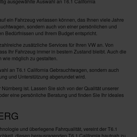
ältig ausgewählte Auswahl an T6.1 California
uf ein Fahrzeug verlassen können, das Ihnen viele Jahre
brauchtwagen, sondern auch von einer persönlichen und
en Bedürfnissen und Ihrem Budget entspricht.
ahlreiche zusätzliche Services für Ihren VW an. Von
dass Ihr Fahrzeug immer in bestem Zustand bleibt. Auch die
 wie möglich zu gestalten.
uswahl an T6.1 California Gebrauchtwagen, sondern auch
tung und Unterstützung abgerundet wird.
ürnberg ist. Lassen Sie sich von der Qualität unserer
er eine persönliche Beratung und finden Sie Ihr ideales
BERG
hnologie und überlegene Fahrqualität, vereint der T6.1
chkeit, diesen herausragenden T6.1 California hautnah zu