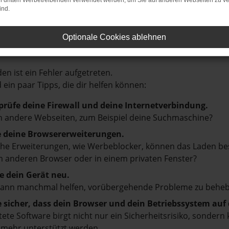
on dritten Werbetreibenden verwendet werden, um Sie auf anderen Webseiten zu ve
ind.
Optionale Cookies ablehnen
LER: NETWORK ERROR
en ist ein Fehler aufgetreten.
d ein paar Tipps, die dir helfen können:
prüfe deine Firewall und deine Internetverbindung.
 andere Webseiten, zum Beispiel deine Suchmaschine?
e deine Browsererweiterungen.
e Erweiterungen, wie Werbeblocker, können das Laden besti
 anderen Browser oder in einem privaten Fenster?
e dein Gerät neu.
kann manchmal helfen, vorübergehende Probleme zu beheb
e sicher, dass dein Browser und dein Betriebssystem au
tete Software birgt nicht nur ein Sicherheitsrisiko, sonde
 mehr unterstützt werden.