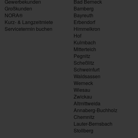
Gewerbekunden
Bad Berneck
Großkunden
Bamberg
NORA®
Bayreuth
Kurz- & Langzeitmiete
Erbendorf
Servicetermin buchen
Himmelkron
Hof
Kulmbach
Mitterteich
Pegnitz
Scheßlitz
Schweinfurt
Waldsassen
Werneck
Wiesau
Zwickau
Altmittweida
Annaberg-Buchholz
Chemnitz
Lauter-Bernsbach
Stollberg