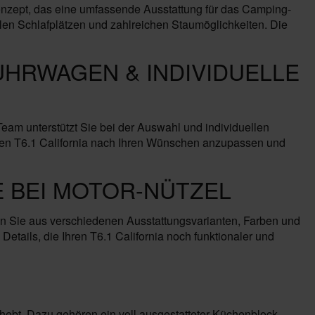
onzept, das eine umfassende Ausstattung für das Camping-
ablen Schlafplätzen und zahlreichen Staumöglichkeiten. Die
ÜHRWAGEN & INDIVIDUELLE
m unterstützt Sie bei der Auswahl und individuellen
, Ihren T6.1 California nach Ihren Wünschen anzupassen und
 BEI MOTOR-NÜTZEL
en Sie aus verschiedenen Ausstattungsvarianten, Farben und
etails, die Ihren T6.1 California noch funktionaler und
hebt. Dazu gehören ein voll ausgestatteter Küchenblock,