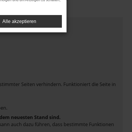
rfolgen und um Anzeigen zu schalten,
Alle akzeptieren
mmter Seiten verhindern. Funktioniert die Seite in
en.
f dem neuesten Stand sind.
rn kann auch dazu führen, dass bestimmte Funktionen