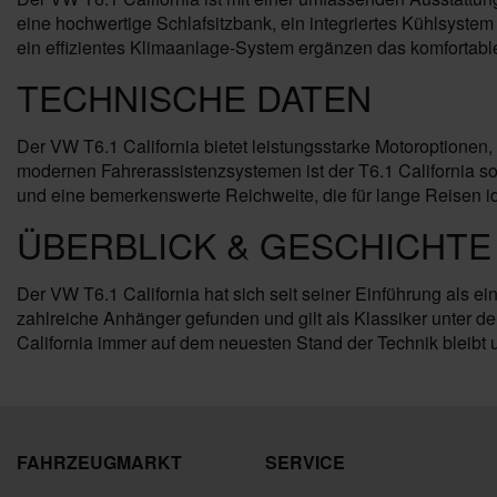
eine hochwertige Schlafsitzbank, ein integriertes Kühlsyst
ein effizientes Klimaanlage-System ergänzen das komfortab
TECHNISCHE DATEN
Der VW T6.1 California bietet leistungsstarke Motoroptionen,
modernen Fahrerassistenzsystemen ist der T6.1 California so
und eine bemerkenswerte Reichweite, die für lange Reisen ide
ÜBERBLICK & GESCHICHTE 
Der VW T6.1 California hat sich seit seiner Einführung als ei
zahlreiche Anhänger gefunden und gilt als Klassiker unter d
California immer auf dem neuesten Stand der Technik bleib
FAHRZEUGMARKT
SERVICE