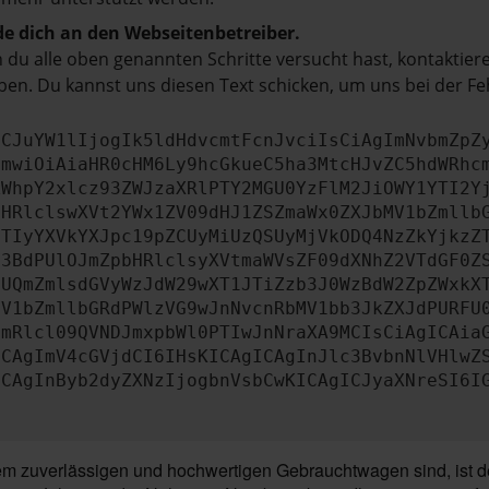
e dich an den Webseitenbetreiber.
du alle oben genannten Schritte versucht hast, kontaktier
en. Du kannst uns diesen Text schicken, um uns bei der Fe
ICJuYW1lIjogIk5ldHdvcmtFcnJvciIsCiAgImNvbmZpZ
cmwiOiAiaHR0cHM6Ly9hcGkueC5ha3MtcHJvZC5hdWRhc
ZWhpY2xlcz93ZWJzaXRlPTY2MGU0YzFlM2JiOWY1YTI2Y
bHRlclswXVt2YWx1ZV09dHJ1ZSZmaWx0ZXJbMV1bZmllb
JTIyYXVkYXJpc19pZCUyMiUzQSUyMjVkODQ4NzZkYjkzZ
b3BdPUlOJmZpbHRlclsyXVtmaWVsZF09dXNhZ2VTdGF0Z
NUQmZmlsdGVyWzJdW29wXT1JTiZzb3J0WzBdW2ZpZWxkX
MV1bZmllbGRdPWlzVG9wJnNvcnRbMV1bb3JkZXJdPURFU
cmRlcl09QVNDJmxpbWl0PTIwJnNraXA9MCIsCiAgICAia
ICAgImV4cGVjdCI6IHsKICAgICAgInJlc3BvbnNlVHlwZ
ICAgInByb2dyZXNzIjogbnVsbCwKICAgICJyaXNreSI6I
 zuverlässigen und hochwertigen Gebrauchtwagen sind, ist der