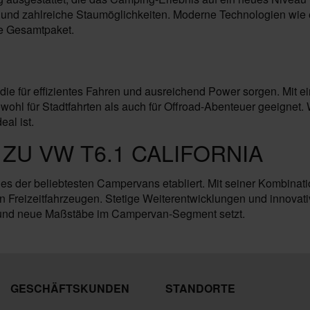
em und zahlreiche Staumöglichkeiten. Moderne Technologien wi
le Gesamtpaket.
 die für effizientes Fahren und ausreichend Power sorgen. Mit 
wohl für Stadtfahrten als auch für Offroad-Abenteuer geeignet
al ist.
ZU VW T6.1 CALIFORNIA
nes der beliebtesten Campervans etabliert. Mit seiner Kombinati
en Freizeitfahrzeugen. Stetige Weiterentwicklungen und innovat
t und neue Maßstäbe im Campervan-Segment setzt.
GESCHÄFTSKUNDEN
STANDORTE