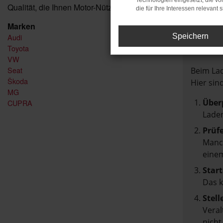
Technologien eingesetzt, die v
Qualität, die Ihnen Motor-Nützel bietet!
die für Ihre Interessen relevant s
Marken
Audi
Speichern
FEH
Toyota
VW
Seat
Beim Lad
Škoda
Hier sin
MG
Über
CUPRA
Laden
Prüf
Manch
einem
Start
Das 
Stell
Veral
nicht