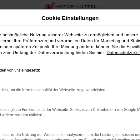
Cookie Einstellungen
chtwagen für Nürnberg
ie bestmögliche Nutzung unserer Webseite zu ermöglichen und unsere
hierbei Ihre Präferenzen und verarbeiten Daten für Marketing und Stati
twagen für Nürnberg
einem späteren Zeitpunkt Ihre Meinung ändern, können Sie die Einwillig
en zum Umfang der Datenverarbeitung finden Sie hier:
Datenschutzerkl
 Fahrzeug suchen, das Ihnen Qualität und Wertigkeit bietet, d
Autohaus in der Nähe von Nürnberg seit über 90 Jahren, bieten w
en von uns eingesetzt:
Attraktivität bestechen.
t und in erstklassigem Zustand, sodass Sie sich auf ein Fahrz
rlich, um die Kernfunktionalität der Webseite zu gewährleisten.
 das zu Ihren Bedürfnissen und Ihrem Budget passt. Unsere umfas
en.
estmögliche Funktionalität der Webseite. Services von Drittanbietern wie Google 
wagen bieten wir Ihnen in der Nähe von Nürnberg auch zahlrei
eitere werden aktiviert.
er kompetentes Team steht Ihnen zur Seite, um sicherzustellen,
1 California von VW als Gebrauchtwagen die perfekte Wahl für 
 es uns, die Nutzung der Webseite zu analysieren, um die Leistung zu messen u
heute Ihr ideales Fahrzeug. Vereinbaren Sie eine Probefahrt o