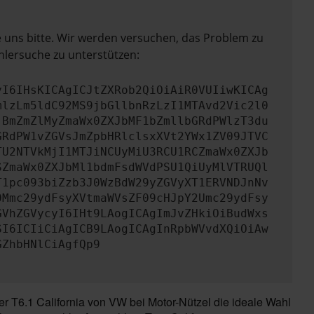
e uns bitte. Wir werden versuchen, das Problem zu
hlersuche zu unterstützen:
yI6IHsKICAgICJtZXRob2QiOiAiR0VUIiwKICAg
mlzLm5ldC92MS9jbGllbnRzLzI1MTAvd2Vic2l0
jBmZmZlMyZmaWx0ZXJbMF1bZmllbGRdPWlzT3du
GRdPW1vZGVsJmZpbHRlclsxXVt2YWx1ZV09JTVC
TU2NTVkMjI1MTJiNCUyMiU3RCU1RCZmaWx0ZXJb
SZmaWx0ZXJbMl1bdmFsdWVdPSU1QiUyMlVTRUQl
T1pc093biZzb3J0WzBdW29yZGVyXT1ERVNDJnNv
0Mmc29ydFsyXVtmaWVsZF09cHJpY2Umc29ydFsy
GVhZGVycyI6IHt9LAogICAgImJvZHkiOiBudWxs
SI6ICIiCiAgICB9LAogICAgInRpbWVvdXQiOiAw
GZhbHNlCiAgfQp9
 T6.1 California von VW bei Motor-Nützel die ideale Wahl