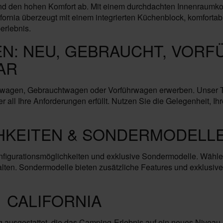
t und den hohen Komfort ab. Mit einem durchdachten Innenraumk
alifornia überzeugt mit einem integrierten Küchenblock, komfort
erlebnis.
EN: NEU, GEBRAUCHT, VORF
AR
uwagen, Gebrauchtwagen oder Vorführwagen erwerben. Unser Tea
s er all Ihre Anforderungen erfüllt. Nutzen Sie die Gelegenheit
HKEITEN & SONDERMODELLE
Konfigurationsmöglichkeiten und exklusive Sondermodelle. Wähl
alten. Sondermodelle bieten zusätzliche Features und exklusive D
 CALIFORNIA
g ausgestattet, die das Camping-Erlebnis auf ein neues Niveau 