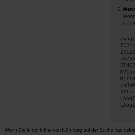
Wend
Wenn 
beheb
ewog
ICJ1
ZS12
JmZp
JTdC
MV1b
MjIl
cnRb
XVtv
LAog
LAog
Wenn Sie in der Nähe von Nürnberg auf der Suche nach einem