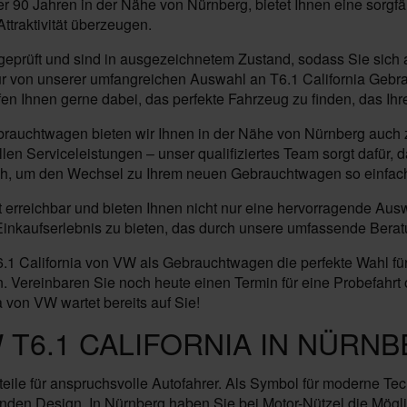
er 90 Jahren in der Nähe von Nürnberg, bietet Ihnen eine sorgf
ttraktivität überzeugen.
prüft und sind in ausgezeichnetem Zustand, sodass Sie sich a
t nur von unserer umfangreichen Auswahl an T6.1 California Ge
n Ihnen gerne dabei, das perfekte Fahrzeug zu finden, das Ihr
brauchtwagen bieten wir Ihnen in der Nähe von Nürnberg auch z
en Serviceleistungen – unser qualifiziertes Team sorgt dafür, 
ich, um den Wechsel zu Ihrem neuen Gebrauchtwagen so einfach
ut erreichbar und bieten Ihnen nicht nur eine hervorragende A
es Einkaufserlebnis zu bieten, das durch unsere umfassende Bera
 California von VW als Gebrauchtwagen die perfekte Wahl für N
ereinbaren Sie noch heute einen Termin für eine Probefahrt od
 von VW wartet bereits auf Sie!
 T6.1 CALIFORNIA IN NÜRN
teile für anspruchsvolle Autofahrer. Als Symbol für moderne Tec
den Design. In Nürnberg haben Sie bei Motor-Nützel die Mögli