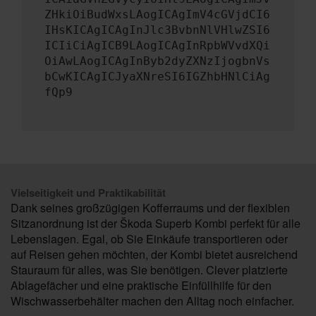
ZHkiOiBudWxsLAogICAgImV4cGVjdCI6
IHsKICAgICAgInJlc3BvbnNlVHlwZSI6
ICIiCiAgICB9LAogICAgInRpbWVvdXQi
OiAwLAogICAgInByb2dyZXNzIjogbnVs
bCwKICAgICJyaXNreSI6IGZhbHNlCiAg
fQp9
Vielseitigkeit und Praktikabilität
Dank seines großzügigen Kofferraums und der flexiblen
Sitzanordnung ist der Škoda Superb Kombi perfekt für alle
Lebenslagen. Egal, ob Sie Einkäufe transportieren oder
auf Reisen gehen möchten, der Kombi bietet ausreichend
Stauraum für alles, was Sie benötigen. Clever platzierte
Ablagefächer und eine praktische Einfüllhilfe für den
Wischwasserbehälter machen den Alltag noch einfacher.