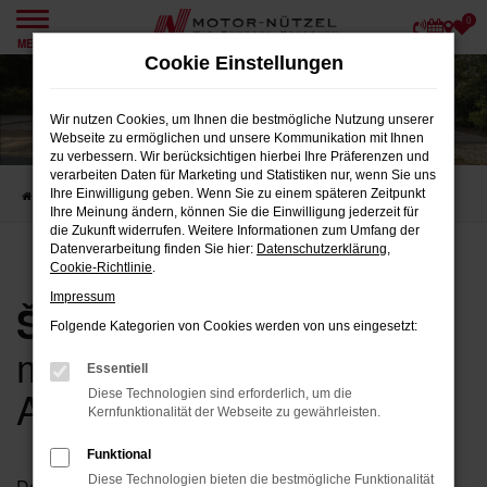
0
Zum
MENÜ
Hauptinhalt
Cookie Einstellungen
springen
Wir nutzen Cookies, um Ihnen die bestmögliche Nutzung unserer
Webseite zu ermöglichen und unsere Kommunikation mit Ihnen
zu verbessern. Wir berücksichtigen hierbei Ihre Präferenzen und
verarbeiten Daten für Marketing und Statistiken nur, wenn Sie uns
Ihre Einwilligung geben. Wenn Sie zu einem späteren Zeitpunkt
Startseite
Skoda Superb Leasing (SEO)
Ihre Meinung ändern, können Sie die Einwilligung jederzeit für
die Zukunft widerrufen. Weitere Informationen zum Umfang der
Datenverarbeitung finden Sie hier:
Datenschutzerklärung
,
Cookie-Richtlinie
.
Impressum
Škoda Superb Leasing
Folgende Kategorien von Cookies werden von uns eingesetzt:
mit aktueller Aktion /
Essentiell
Angeboten
Diese Technologien sind erforderlich, um die
Kernfunktionalität der Webseite zu gewährleisten.
Funktional
Diese Technologien bieten die bestmögliche Funktionalität
Der Škoda Superb Kombi ist das Flaggschiff der