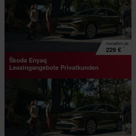
monatlich
ab
¹
229
€
Škoda Enyaq
Leasingangebote Privatkunden