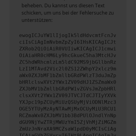
beheben. Du kannst uns diesen Text
schicken, um uns bei der Fehlersuche zu
unterstützen:
ewogICJuYW1lIjogIk5ldHdvcmtFcnJv
ciIsCiAgImNvbmZpZyI6IHsKICAgICJt
ZXRob2QiOiAiR0VUIiwKICAgICJ1cmwi
OiAiaHR0cHM6Ly9hcGkueC5ha3MtcHJv
ZC5hdWRhcmlzLm5ldC92MS9jbGllbnRz
LzI1MTAvd2Vic2l0ZS12ZWhpY2xlcz9m
aWx0ZXJbMF1bZmllbGRdPWlzT3duJmZp
bHRlclswXVt2YWx1ZV09dHJ1ZSZmaWx0
ZXJbMV1bZmllbGRdPW1vZGVsJmZpbHRl
clsxXVt2YWx1ZV09JTVCJTdCJTIyYXVk
YXJpc19pZCUyMiUzQSUyMjViODNlMzc3
OGE5YTUyMzAyNTAwMjMxOCUyMiU3RCU1
RCZmaWx0ZXJbMV1bb3BdPUlOJndlYnNp
dGU9NjYwZTRjMWUzYmI5ZjVhMjZiMGZm
ZmUzJnNraXA9MCZsaW1pdD0yMCIsCiAg
ICAiaGVhZGVycyI6IHt9LAogICAgImJv