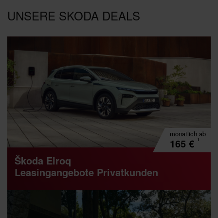
UNSERE SKODA DEALS
monatlich
ab
¹
165
€
Škoda Elroq
Leasingangebote Privatkunden