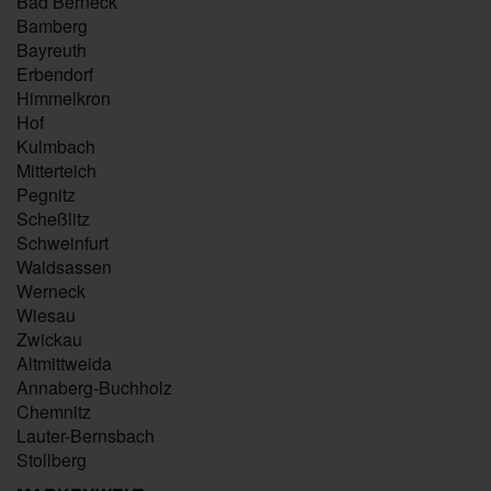
Bad Berneck
Bamberg
Bayreuth
Erbendorf
Himmelkron
Hof
Kulmbach
Mitterteich
Pegnitz
Scheßlitz
Schweinfurt
Waldsassen
Werneck
Wiesau
Zwickau
Altmittweida
Annaberg-Buchholz
Chemnitz
Lauter-Bernsbach
Stollberg