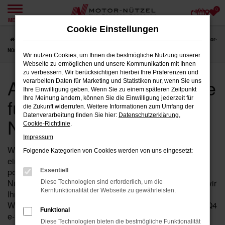
0
Zum
MENÜ
Hauptinhalt
Cookie Einstellungen
springen
Startseite
Weiden
Audi
Audi Q4 e-tron Fahrzeuge für Weiden bei Motor-
Nützel
Wir nutzen Cookies, um Ihnen die bestmögliche Nutzung unserer
Webseite zu ermöglichen und unsere Kommunikation mit Ihnen
zu verbessern. Wir berücksichtigen hierbei Ihre Präferenzen und
Audi Q4 e-tron Fahrzeuge
verarbeiten Daten für Marketing und Statistiken nur, wenn Sie uns
Ihre Einwilligung geben. Wenn Sie zu einem späteren Zeitpunkt
für Weiden bei Motor-
Ihre Meinung ändern, können Sie die Einwilligung jederzeit für
die Zukunft widerrufen. Weitere Informationen zum Umfang der
Datenverarbeitung finden Sie hier:
Datenschutzerklärung
,
Nützel
Cookie-Richtlinie
.
Impressum
Wenn Sie in der Nähe von Weiden auf der Suche nach
Folgende Kategorien von Cookies werden von uns eingesetzt:
einem Fahrzeug sind, das Leistung, Stil und Komfort
perfekt vereint, dann ist der Q4 e-tron von Audi bei Motor-
Essentiell
Nützel die ideale Wahl für Sie. Seit über 90 Jahren sind wir
Diese Technologien sind erforderlich, um die
Kernfunktionalität der Webseite zu gewährleisten.
Ihr vertrauenswürdiges Audi Autohaus in der Nähe von
Weiden und bieten Ihnen eine umfassende Auswahl an Q4
Funktional
e-tron Fahrzeugen, die all Ihre Erwartungen erfüllen
Diese Technologien bieten die bestmögliche Funktionalität