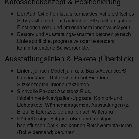
Karosseriekonzept & Positionierung
Der Audi Q4 e-tron ist als kompaktes, vollelektrisches
SUV positioniert – mit aufrechter Sitzposition, gutem
Einstiegsniveau und praxisnahem Innenraumlayout.
Design- und Ausstattungsvarianten betonen je nach
Linie sportliche, progressive oder besonders
komfortorientierte Schwerpunkte.
Ausstattungslinien & Pakete (Überblick)
Linien: je nach Modelljahr u. a. Basis/Advanced/S
line denkbar – Unterschiede bei Exterieur,
Sitzkonzepten, Interieurakzenten.
Sinnvolle Pakete: Assistenz-Plus,
Infotainment-/Navigation-Upgrade, Komfort- und
Lichtpakete, Wärmemanagement-Ausstattungen (z.
B. zur Effizienzsteigerung je nach Witterung).
Räder/Design: Felgengrößen und -designs
beeinflussen Optik und können Reichweitenfaktoren
(Rollwiderstand) berühren.