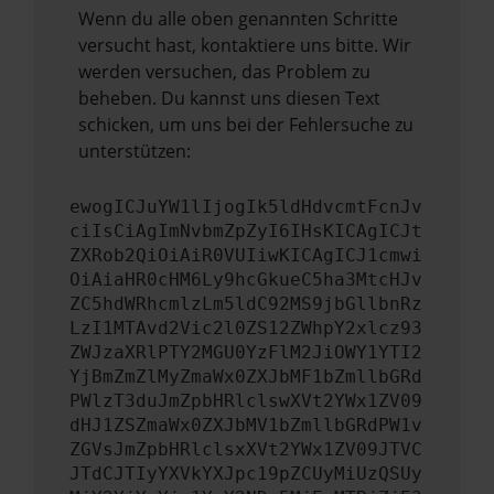
Wenn du alle oben genannten Schritte
versucht hast, kontaktiere uns bitte. Wir
werden versuchen, das Problem zu
beheben. Du kannst uns diesen Text
schicken, um uns bei der Fehlersuche zu
unterstützen:
ewogICJuYW1lIjogIk5ldHdvcmtFcnJv
ciIsCiAgImNvbmZpZyI6IHsKICAgICJt
ZXRob2QiOiAiR0VUIiwKICAgICJ1cmwi
OiAiaHR0cHM6Ly9hcGkueC5ha3MtcHJv
ZC5hdWRhcmlzLm5ldC92MS9jbGllbnRz
LzI1MTAvd2Vic2l0ZS12ZWhpY2xlcz93
ZWJzaXRlPTY2MGU0YzFlM2JiOWY1YTI2
YjBmZmZlMyZmaWx0ZXJbMF1bZmllbGRd
PWlzT3duJmZpbHRlclswXVt2YWx1ZV09
dHJ1ZSZmaWx0ZXJbMV1bZmllbGRdPW1v
ZGVsJmZpbHRlclsxXVt2YWx1ZV09JTVC
JTdCJTIyYXVkYXJpc19pZCUyMiUzQSUy