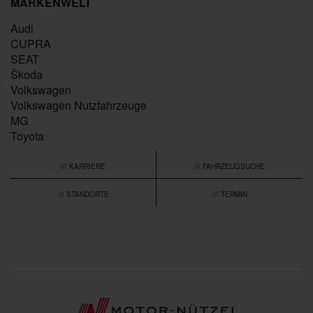
MARKENWELT
Audi
CUPRA
SEAT
Škoda
Volkswagen
Volkswagen Nutzfahrzeuge
MG
Toyota
/// KARRIERE
/// FAHRZEUGSUCHE
/// STANDORTE
/// TERMIN