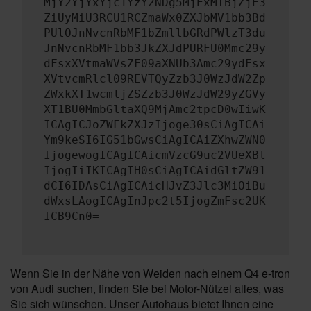
MjY2YjYxYjc1YzY2NDg5MjExMTBjZjE3
ZiUyMiU3RCU1RCZmaWx0ZXJbMV1bb3Bd
PUlOJnNvcnRbMF1bZmllbGRdPWlzT3du
JnNvcnRbMF1bb3JkZXJdPURFU0Mmc29y
dFsxXVtmaWVsZF09aXNUb3Amc29ydFsx
XVtvcmRlcl09REVTQyZzb3J0WzJdW2Zp
ZWxkXT1wcmljZSZzb3J0WzJdW29yZGVy
XT1BU0MmbGltaXQ9MjAmc2tpcD0wIiwK
ICAgICJoZWFkZXJzIjoge30sCiAgICAi
Ym9keSI6IG51bGwsCiAgICAiZXhwZWN0
IjogewogICAgICAicmVzcG9uc2VUeXBl
IjogIiIKICAgIH0sCiAgICAidGltZW91
dCI6IDAsCiAgICAicHJvZ3Jlc3MiOiBu
dWxsLAogICAgInJpc2t5IjogZmFsc2UK
ICB9Cn0=
Wenn Sie in der Nähe von Weiden nach einem Q4 e-tron
von Audi suchen, finden Sie bei Motor-Nützel alles, was
Sie sich wünschen. Unser Autohaus bietet Ihnen eine