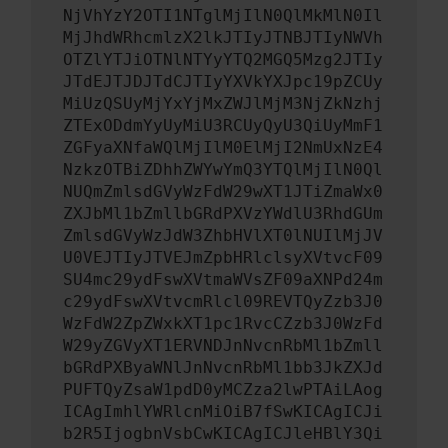
NjVhYzY2OTI1NTglMjIlN0QlMkMlN0Il
MjJhdWRhcmlzX2lkJTIyJTNBJTIyNWVh
OTZlYTJiOTNlNTYyYTQ2MGQ5Mzg2JTIy
JTdEJTJDJTdCJTIyYXVkYXJpc19pZCUy
MiUzQSUyMjYxYjMxZWJlMjM3NjZkNzhj
ZTExODdmYyUyMiU3RCUyQyU3QiUyMmF1
ZGFyaXNfaWQlMjIlM0ElMjI2NmUxNzE4
NzkzOTBiZDhhZWYwYmQ3YTQlMjIlN0Ql
NUQmZmlsdGVyWzFdW29wXT1JTiZmaWx0
ZXJbMl1bZmllbGRdPXVzYWdlU3RhdGUm
ZmlsdGVyWzJdW3ZhbHVlXT0lNUIlMjJV
U0VEJTIyJTVEJmZpbHRlclsyXVtvcF09
SU4mc29ydFswXVtmaWVsZF09aXNPd24m
c29ydFswXVtvcmRlcl09REVTQyZzb3J0
WzFdW2ZpZWxkXT1pc1RvcCZzb3J0WzFd
W29yZGVyXT1ERVNDJnNvcnRbMl1bZmll
bGRdPXByaWNlJnNvcnRbMl1bb3JkZXJd
PUFTQyZsaW1pdD0yMCZza2lwPTAiLAog
ICAgImhlYWRlcnMiOiB7fSwKICAgICJi
b2R5IjogbnVsbCwKICAgICJleHBlY3Qi