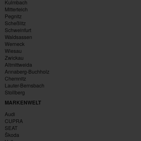
Kulmbach
Mitterteich
Pegnitz
Scheßlitz
Schweinfurt
Waldsassen
Werneck
Wiesau
Zwickau
Altmittweida
Annaberg-Buchholz
Chemnitz
Lauter-Bernsbach
Stollberg
MARKENWELT
Audi
CUPRA
SEAT
Škoda