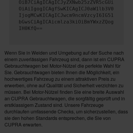
OiB7CiAgICAgICJyZXNwb25zZVR5cGUi
OiAiIgogICAgfSwKICAgICJ0aW1lb3V0
IjogMCwKICAgICJwcm9ncmVzcyI6IG51
bGwsCiAgICAicmlza3kiOiBmYWxzZQog
IH0KfQ==
Wenn Sie in Weiden und Umgebung auf der Suche nach
einem zuverlässigen Fahrzeug sind, dann ist ein CUPRA
Gebrauchtwagen bei Motor-Nützel die perfekte Wahl für
Sie. Gebrauchtwagen bieten Ihnen die Möglichkeit, ein
hochwertiges Fahrzeug zu einem attraktiven Preis zu
erwerben, ohne auf Qualität und Sicherheit verzichten zu
müssen. Bei Motor-Nützel finden Sie eine breite Auswahl
an CUPRA Gebrauchtwagen, die sorgfältig geprüft und in
erstklassigem Zustand sind. Unsere Fahrzeuge
durchlaufen umfassende Checks, um sicherzustellen, dass
sie den hohen Standards entsprechen, die Sie von
CUPRA erwarten.