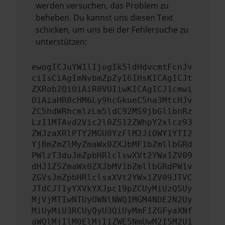
werden versuchen, das Problem zu
beheben. Du kannst uns diesen Text
schicken, um uns bei der Fehlersuche zu
unterstützen:
ewogICJuYW1lIjogIk5ldHdvcmtFcnJv
ciIsCiAgImNvbmZpZyI6IHsKICAgICJt
ZXRob2QiOiAiR0VUIiwKICAgICJ1cmwi
OiAiaHR0cHM6Ly9hcGkueC5ha3MtcHJv
ZC5hdWRhcmlzLm5ldC92MS9jbGllbnRz
LzI1MTAvd2Vic2l0ZS12ZWhpY2xlcz93
ZWJzaXRlPTY2MGU0YzFlM2JiOWY1YTI2
YjBmZmZlMyZmaWx0ZXJbMF1bZmllbGRd
PWlzT3duJmZpbHRlclswXVt2YWx1ZV09
dHJ1ZSZmaWx0ZXJbMV1bZmllbGRdPW1v
ZGVsJmZpbHRlclsxXVt2YWx1ZV09JTVC
JTdCJTIyYXVkYXJpc19pZCUyMiUzQSUy
MjVjMTIwNTUyOWNlNWQ1MGM4NDE2N2Uy
MiUyMiU3RCUyQyU3QiUyMmF1ZGFyaXNf
aWQlMjIlM0ElMjI1ZWE5NmUwM2I5M2U1