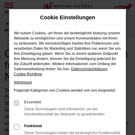
0
Zum
MENÜ
Hauptinhalt
Cookie Einstellungen
springen
Startseite
Weiden
CUPRA
CUPRA Gebrauchtwagen für Weiden bei
Motor-Nützel
Wir nutzen Cookies, um Ihnen die bestmögliche Nutzung unserer
Webseite zu ermöglichen und unsere Kommunikation mit Ihnen
zu verbessern. Wir berücksichtigen hierbei Ihre Präferenzen und
CUPRA Gebrauchtwagen
verarbeiten Daten für Marketing und Statistiken nur, wenn Sie uns
Ihre Einwilligung geben. Wenn Sie zu einem späteren Zeitpunkt
für Weiden bei Motor-
Ihre Meinung ändern, können Sie die Einwilligung jederzeit für
die Zukunft widerrufen. Weitere Informationen zum Umfang der
Datenverarbeitung finden Sie hier:
Datenschutzerklärung
,
Nützel
Cookie-Richtlinie
.
Impressum
Seit über 90 Jahren ist Motor-Nützel Ihr verlässlicher
Folgende Kategorien von Cookies werden von uns eingesetzt:
Partner für CUPRA Gebrauchtwagen in der Nähe von
Weiden. Wenn Sie auf der Suche nach einem
Essentiell
hochwertigen CUPRA Gebrauchtwagen sind, dann ist
Diese Technologien sind erforderlich, um die
Kernfunktionalität der Webseite zu gewährleisten.
Motor-Nützel die ideale Wahl für Sie. Unsere Auswahl an
sorgfältig geprüften CUPRA Gebrauchtwagen bietet Ihnen
Funktional
die Möglichkeit, erstklassige Fahrzeuge zu attraktiven
Diese Technologien bieten die bestmögliche Funktionalität