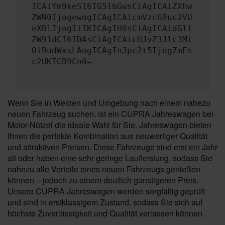
ICAiYm9keSI6IG51bGwsCiAgICAiZXhw
ZWN0IjogewogICAgICAicmVzcG9uc2VU
eXBlIjogIiIKICAgIH0sCiAgICAidGlt
ZW91dCI6IDAsCiAgICAicHJvZ3Jlc3Mi
OiBudWxsLAogICAgInJpc2t5IjogZmFs
c2UKICB9Cn0=
Wenn Sie in Weiden und Umgebung nach einem nahezu
neuen Fahrzeug suchen, ist ein CUPRA Jahreswagen bei
Motor-Nützel die ideale Wahl für Sie. Jahreswagen bieten
Ihnen die perfekte Kombination aus neuwertiger Qualität
und attraktiven Preisen. Diese Fahrzeuge sind erst ein Jahr
alt oder haben eine sehr geringe Laufleistung, sodass Sie
nahezu alle Vorteile eines neuen Fahrzeugs genießen
können – jedoch zu einem deutlich günstigeren Preis.
Unsere CUPRA Jahreswagen werden sorgfältig geprüft
und sind in erstklassigem Zustand, sodass Sie sich auf
höchste Zuverlässigkeit und Qualität verlassen können.