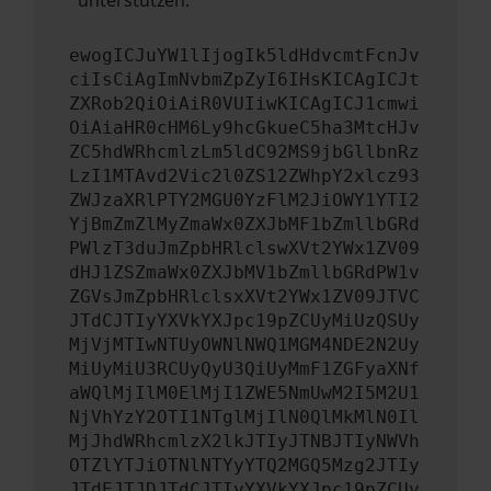
unterstützen:
ewogICJuYW1lIjogIk5ldHdvcmtFcnJv
ciIsCiAgImNvbmZpZyI6IHsKICAgICJt
ZXRob2QiOiAiR0VUIiwKICAgICJ1cmwi
OiAiaHR0cHM6Ly9hcGkueC5ha3MtcHJv
ZC5hdWRhcmlzLm5ldC92MS9jbGllbnRz
LzI1MTAvd2Vic2l0ZS12ZWhpY2xlcz93
ZWJzaXRlPTY2MGU0YzFlM2JiOWY1YTI2
YjBmZmZlMyZmaWx0ZXJbMF1bZmllbGRd
PWlzT3duJmZpbHRlclswXVt2YWx1ZV09
dHJ1ZSZmaWx0ZXJbMV1bZmllbGRdPW1v
ZGVsJmZpbHRlclsxXVt2YWx1ZV09JTVC
JTdCJTIyYXVkYXJpc19pZCUyMiUzQSUy
MjVjMTIwNTUyOWNlNWQ1MGM4NDE2N2Uy
MiUyMiU3RCUyQyU3QiUyMmF1ZGFyaXNf
aWQlMjIlM0ElMjI1ZWE5NmUwM2I5M2U1
NjVhYzY2OTI1NTglMjIlN0QlMkMlN0Il
MjJhdWRhcmlzX2lkJTIyJTNBJTIyNWVh
OTZlYTJiOTNlNTYyYTQ2MGQ5Mzg2JTIy
JTdEJTJDJTdCJTIyYXVkYXJpc19pZCUy