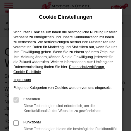
0
Zum
MENÜ
Hauptinhalt
Cookie Einstellungen
springen
Startseite
Weiden
CUPRA
CUPRA Jahreswagen für Weiden bei Motor-
Nützel
Wir nutzen Cookies, um Ihnen die bestmögliche Nutzung unserer
Webseite zu ermöglichen und unsere Kommunikation mit Ihnen
zu verbessern. Wir berücksichtigen hierbei Ihre Präferenzen und
CUPRA Jahreswagen für
verarbeiten Daten für Marketing und Statistiken nur, wenn Sie uns
Ihre Einwilligung geben. Wenn Sie zu einem späteren Zeitpunkt
Weiden bei Motor-Nützel
Ihre Meinung ändern, können Sie die Einwilligung jederzeit für
die Zukunft widerrufen. Weitere Informationen zum Umfang der
Datenverarbeitung finden Sie hier:
Datenschutzerklärung
,
Cookie-Richtlinie
.
Seit über 90 Jahren ist Motor-Nützel Ihr zuverlässiger
Impressum
Partner für CUPRA Jahreswagen in der Nähe von Weiden.
Wenn Sie auf der Suche nach einem nahezu neuwertigen
Folgende Kategorien von Cookies werden von uns eingesetzt:
Fahrzeug sind, ist ein CUPRA Jahreswagen bei Motor-
Essentiell
Nützel die perfekte Wahl. Unsere Auswahl an CUPRA
Diese Technologien sind erforderlich, um die
Jahreswagen bietet Ihnen die Möglichkeit, modernste
Kernfunktionalität der Webseite zu gewährleisten.
Fahrzeuge mit geringer Laufleistung und zu attraktiven
Konditionen zu erwerben. Jeder CUPRA Jahreswagen
Funktional
wird von unserem erfahrenen Team gründlich geprüft, um
Diese Technologien bieten die bestmögliche Funktionalität