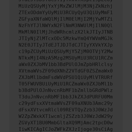
MiUzQSUyMjYxYjMxZWJlMjM3NjZkNzhj
ZTExODdmYyUyMiU3RCUyQyU3QiUyMmF1
ZGFyaXNfaWQlMjIlM0ElMjI2MjYwMTZi
NzFhYTJlNWYxN2FlNmM3NWUlMjIlN0Ql
MkMlN0IlMjJhdWRhcmlzX2lkJTIyJTNB
JTIyNjZlMTcxODc5MzkwYmQ4YWVmMGJk
N2E0JTIyJTdEJTJDJTdCJTIyYXVkYXJp
c19pZCUyMiUzQSUyMjY5ZjM0OTVjY2Mw
NTkxMjI4NzA5Mzg2MSUyMiU3RCU1RCZm
aWx0ZXJbMV1bb3BdPUlOJmZpbHRlclsy
XVtmaWVsZF09dXNhZ2VTdGF0ZSZmaWx0
ZXJbMl1bdmFsdWVdPSU1QiUyMlVTRURf
T05FWUVBUiUyMiU1RCZmaWx0ZXJbMl1b
b3BdPUlOJnNvcnRbMF1bZmllbGRdPWlz
T3duJnNvcnRbMF1bb3JkZXJdPURFU0Mm
c29ydFsxXVtmaWVsZF09aXNUb3Amc29y
dFsxXVtvcmRlcl09REVTQyZzb3J0WzJd
W2ZpZWxkXT1wcmljZSZzb3J0WzJdW29y
ZGVyXT1BU0MmbGltaXQ9MjAmc2tpcD0w
IiwKICAgICJoZWFkZXJzIjoge30sCiAg