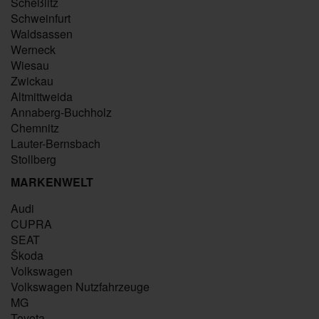
Scheßlitz
Schweinfurt
Waldsassen
Werneck
Wiesau
Zwickau
Altmittweida
Annaberg-Buchholz
Chemnitz
Lauter-Bernsbach
Stollberg
MARKENWELT
Audi
CUPRA
SEAT
Škoda
Volkswagen
Volkswagen Nutzfahrzeuge
MG
Toyota