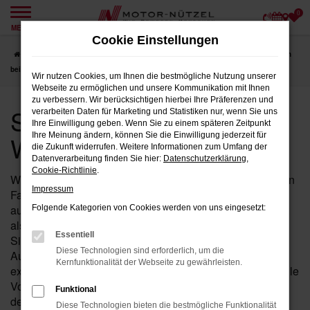
0
Zum
MENÜ
Hauptinhalt
Cookie Einstellungen
springen
Startseite
Weiden
Seat
Seat Ateca
Seat Jahreswagen für Weiden
bei Motor-Nützel
Wir nutzen Cookies, um Ihnen die bestmögliche Nutzung unserer
Webseite zu ermöglichen und unsere Kommunikation mit Ihnen
zu verbessern. Wir berücksichtigen hierbei Ihre Präferenzen und
Seat Jahreswagen für
verarbeiten Daten für Marketing und Statistiken nur, wenn Sie uns
Ihre Einwilligung geben. Wenn Sie zu einem späteren Zeitpunkt
Weiden bei Motor-Nützel
Ihre Meinung ändern, können Sie die Einwilligung jederzeit für
die Zukunft widerrufen. Weitere Informationen zum Umfang der
Datenverarbeitung finden Sie hier:
Datenschutzerklärung
,
Cookie-Richtlinie
.
Wenn Sie in der Nähe von Weiden nach einem fast neuen
Impressum
Fahrzeug suchen, das Ihnen sowohl hohe Qualität als
auch einen attraktiven Preis bietet, ist der Ateca von Seat
Folgende Kategorien von Cookies werden von uns eingesetzt:
als Jahreswagen bei Motor-Nützel die perfekte Wahl für
Essentiell
Sie. Seit über 90 Jahren sind wir Ihr zuverlässiges Seat
Diese Technologien sind erforderlich, um die
Autohaus in der Nähe von Weiden und bieten Ihnen eine
Kernfunktionalität der Webseite zu gewährleisten.
exklusive Auswahl an Ateca Jahreswagen, die nahezu alle
Vorteile eines Neuwagens bieten – jedoch zu einem
Funktional
deutlich günstigeren Preis.
Diese Technologien bieten die bestmögliche Funktionalität