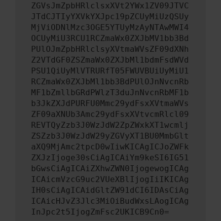
ZGVsJmZpbHRlclsxXVt2YWx1ZV09JTVC
JTdCJTIyYXVkYXJpc19pZCUyMiUzQSUy
MjViODNlMzc3OGE5YTUyMzAyNTAwMWI4
OCUyMiU3RCU1RCZmaWx0ZXJbMV1bb3Bd
PUlOJmZpbHRlclsyXVtmaWVsZF09dXNh
Z2VTdGF0ZSZmaWx0ZXJbMl1bdmFsdWVd
PSU1QiUyMlVTRURfT05FWUVBUiUyMiU1
RCZmaWx0ZXJbMl1bb3BdPUlOJnNvcnRb
MF1bZmllbGRdPWlzT3duJnNvcnRbMF1b
b3JkZXJdPURFU0Mmc29ydFsxXVtmaWVs
ZF09aXNUb3Amc29ydFsxXVtvcmRlcl09
REVTQyZzb3J0WzJdW2ZpZWxkXT1wcmlj
ZSZzb3J0WzJdW29yZGVyXT1BU0MmbGlt
aXQ9MjAmc2tpcD0wIiwKICAgICJoZWFk
ZXJzIjoge30sCiAgICAiYm9keSI6IG51
bGwsCiAgICAiZXhwZWN0IjogewogICAg
ICAicmVzcG9uc2VUeXBlIjogIiIKICAg
IH0sCiAgICAidGltZW91dCI6IDAsCiAg
ICAicHJvZ3Jlc3MiOiBudWxsLAogICAg
InJpc2t5IjogZmFsc2UKICB9Cn0=