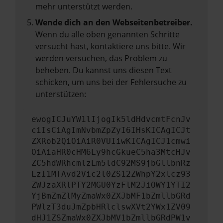
mehr unterstützt werden.
Wende dich an den Webseitenbetreiber.
Wenn du alle oben genannten Schritte
versucht hast, kontaktiere uns bitte. Wir
werden versuchen, das Problem zu
beheben. Du kannst uns diesen Text
schicken, um uns bei der Fehlersuche zu
unterstützen:
ewogICJuYW1lIjogIk5ldHdvcmtFcnJv
ciIsCiAgImNvbmZpZyI6IHsKICAgICJt
ZXRob2QiOiAiR0VUIiwKICAgICJ1cmwi
OiAiaHR0cHM6Ly9hcGkueC5ha3MtcHJv
ZC5hdWRhcmlzLm5ldC92MS9jbGllbnRz
LzI1MTAvd2Vic2l0ZS12ZWhpY2xlcz93
ZWJzaXRlPTY2MGU0YzFlM2JiOWY1YTI2
YjBmZmZlMyZmaWx0ZXJbMF1bZmllbGRd
PWlzT3duJmZpbHRlclswXVt2YWx1ZV09
dHJ1ZSZmaWx0ZXJbMV1bZmllbGRdPW1v