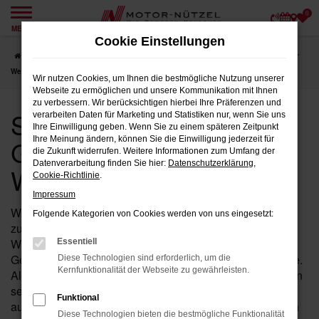
0
Zum
MENÜ
Hauptinhalt
Cookie Einstellungen
springen
Startseite
Weiden
Seat
Seat Ibiza
Seat Ibiza Gebrauchtwagen für
Weiden
Wir nutzen Cookies, um Ihnen die bestmögliche Nutzung unserer
Webseite zu ermöglichen und unsere Kommunikation mit Ihnen
zu verbessern. Wir berücksichtigen hierbei Ihre Präferenzen und
Seat Ibiza
verarbeiten Daten für Marketing und Statistiken nur, wenn Sie uns
Ihre Einwilligung geben. Wenn Sie zu einem späteren Zeitpunkt
Gebrauchtwagen für
Ihre Meinung ändern, können Sie die Einwilligung jederzeit für
die Zukunft widerrufen. Weitere Informationen zum Umfang der
Datenverarbeitung finden Sie hier:
Datenschutzerklärung
,
Weiden
Cookie-Richtlinie
.
Impressum
Wenn Sie in der Nähe von Weiden nach einem
Folgende Kategorien von Cookies werden von uns eingesetzt:
zuverlässigen Fahrzeug suchen, das Ihnen Qualität und
Wertigkeit bietet, dann ist ein Ibiza von Seat als
Essentiell
Gebrauchtwagen bei Motor-Nützel die ideale Wahl für Sie.
Diese Technologien sind erforderlich, um die
Kernfunktionalität der Webseite zu gewährleisten.
Als Ihr erfahrenes Seat Autohaus in der Nähe von Weiden
seit über 90 Jahren, bieten wir Ihnen eine sorgfältig
Funktional
ausgewählte Palette an Ibiza Gebrauchtwagen, die durch
Diese Technologien bieten die bestmögliche Funktionalität