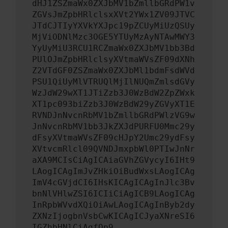
dHJ1ZSZmaWx0ZXJbMV1bZmllbGRdPW1v
ZGVsJmZpbHRlclsxXVt2YWx1ZV09JTVC
JTdCJTIyYXVkYXJpc19pZCUyMiUzQSUy
MjViODNlMzc3OGE5YTUyMzAyNTAwMWY3
YyUyMiU3RCU1RCZmaWx0ZXJbMV1bb3Bd
PUlOJmZpbHRlclsyXVtmaWVsZF09dXNh
Z2VTdGF0ZSZmaWx0ZXJbMl1bdmFsdWVd
PSU1QiUyMlVTRUQlMjIlNUQmZmlsdGVy
WzJdW29wXT1JTiZzb3J0WzBdW2ZpZWxk
XT1pc093biZzb3J0WzBdW29yZGVyXT1E
RVNDJnNvcnRbMV1bZmllbGRdPWlzVG9w
JnNvcnRbMV1bb3JkZXJdPURFU0Mmc29y
dFsyXVtmaWVsZF09cHJpY2Umc29ydFsy
XVtvcmRlcl09QVNDJmxpbWl0PTIwJnNr
aXA9MCIsCiAgICAiaGVhZGVycyI6IHt9
LAogICAgImJvZHkiOiBudWxsLAogICAg
ImV4cGVjdCI6IHsKICAgICAgInJlc3Bv
bnNlVHlwZSI6ICIiCiAgICB9LAogICAg
InRpbWVvdXQiOiAwLAogICAgInByb2dy
ZXNzIjogbnVsbCwKICAgICJyaXNreSI6
IGZhbHNlCiAgfQp9