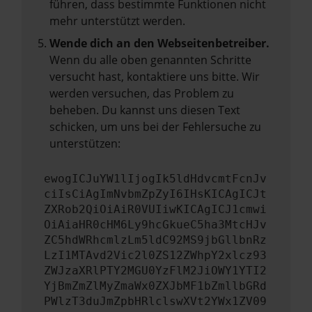
führen, dass bestimmte Funktionen nicht
mehr unterstützt werden.
Wende dich an den Webseitenbetreiber.
Wenn du alle oben genannten Schritte
versucht hast, kontaktiere uns bitte. Wir
werden versuchen, das Problem zu
beheben. Du kannst uns diesen Text
schicken, um uns bei der Fehlersuche zu
unterstützen:
ewogICJuYW1lIjogIk5ldHdvcmtFcnJv
ciIsCiAgImNvbmZpZyI6IHsKICAgICJt
ZXRob2QiOiAiR0VUIiwKICAgICJ1cmwi
OiAiaHR0cHM6Ly9hcGkueC5ha3MtcHJv
ZC5hdWRhcmlzLm5ldC92MS9jbGllbnRz
LzI1MTAvd2Vic2l0ZS12ZWhpY2xlcz93
ZWJzaXRlPTY2MGU0YzFlM2JiOWY1YTI2
YjBmZmZlMyZmaWx0ZXJbMF1bZmllbGRd
PWlzT3duJmZpbHRlclswXVt2YWx1ZV09