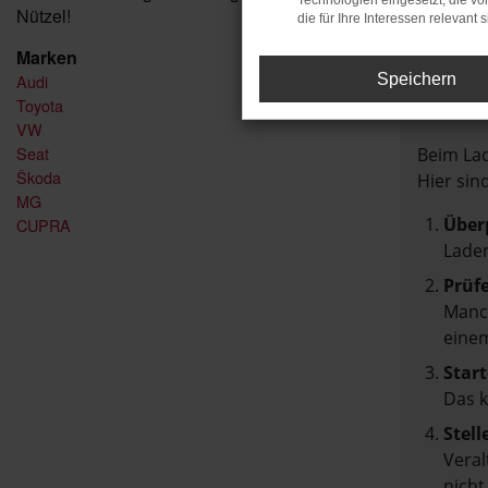
Technologien eingesetzt, die v
Nützel!
die für Ihre Interessen relevant s
Marken
Audi
Speichern
FEH
Toyota
VW
Seat
Beim Lad
Škoda
Hier sin
MG
Über
CUPRA
Laden
Prüf
Manch
einem
Start
Das 
Stell
Veral
nicht