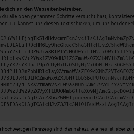
e dich an den Webseitenbetreiber.
du alle oben genannten Schritte versucht hast, kontaktier
en. Du kannst uns diesen Text schicken, um uns bei der Fe
ICJuYW1lIjogIk5ldHdvcmtFcnJvciIsCiAgImNvbmZpZ
cmwiOiAiaHR0cHM6Ly9hcGkueC5ha3MtcHJvZC5hdWRhc
ZWhpY2xlcz93ZWJzaXRlPTY2MGU0YzFlM2JiOWY1YTI2Y
bHRlclswXVt2YWx1ZV09dHJ1ZSZmaWx0ZXJbMV1bZmllb
JTIyYXVkYXJpc19pZCUyMiUzQSUyMjViODNlMzc3OGE5Y
b3BdPUlOJmZpbHRlclsyXVtmaWVsZF09dXNhZ2VTdGF0Z
WUVBUiUyMiU1RCZmaWx0ZXJbMl1bb3BdPUlOJnNvcnRbM
U0Mmc29ydFsxXVtmaWVsZF09aXNUb3Amc29ydFsxXVtvc
b3J0WzJdW29yZGVyXT1BU0MmbGltaXQ9MjAmc2tpcD0wI
IG51bGwsCiAgICAiZXhwZWN0IjogewogICAgICAicmVzc
dCI6IDAsCiAgICAicHJvZ3Jlc3MiOiBudWxsLAogICAgI
chwertigen Fahrzeug sind, das nahezu wie neu ist, aber zu ein