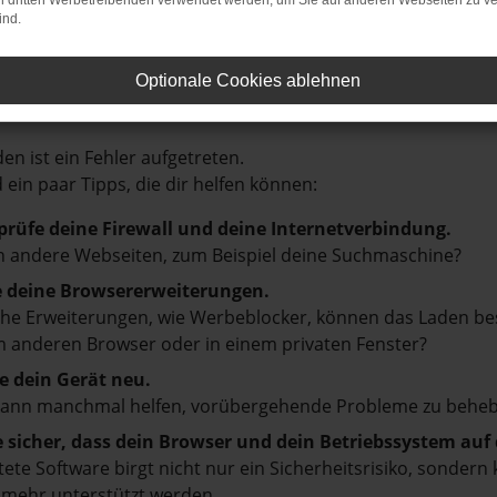
on dritten Werbetreibenden verwendet werden, um Sie auf anderen Webseiten zu ve
ind.
Optionale Cookies ablehnen
LER: NETWORK ERROR
en ist ein Fehler aufgetreten.
d ein paar Tipps, die dir helfen können:
prüfe deine Firewall und deine Internetverbindung.
 andere Webseiten, zum Beispiel deine Suchmaschine?
e deine Browsererweiterungen.
e Erweiterungen, wie Werbeblocker, können das Laden besti
 anderen Browser oder in einem privaten Fenster?
e dein Gerät neu.
kann manchmal helfen, vorübergehende Probleme zu beheb
e sicher, dass dein Browser und dein Betriebssystem au
tete Software birgt nicht nur ein Sicherheitsrisiko, sonde
 mehr unterstützt werden.