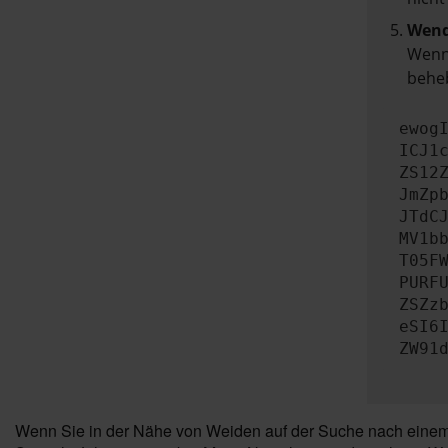
Wend
Wenn 
beheb
ewog
ICJ1
ZS12
JmZp
JTdC
MV1b
T05F
PURF
ZSZz
eSI6
ZW91
Wenn Sie in der Nähe von Weiden auf der Suche nach einem ho