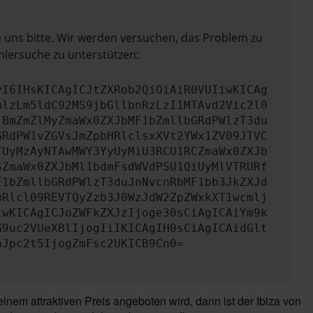
e uns bitte. Wir werden versuchen, das Problem zu
hlersuche zu unterstützen:
yI6IHsKICAgICJtZXRob2QiOiAiR0VUIiwKICAg
mlzLm5ldC92MS9jbGllbnRzLzI1MTAvd2Vic2l0
jBmZmZlMyZmaWx0ZXJbMF1bZmllbGRdPWlzT3du
GRdPW1vZGVsJmZpbHRlclsxXVt2YWx1ZV09JTVC
TUyMzAyNTAwMWY3YyUyMiU3RCU1RCZmaWx0ZXJb
SZmaWx0ZXJbMl1bdmFsdWVdPSU1QiUyMlVTRURf
F1bZmllbGRdPWlzT3duJnNvcnRbMF1bb3JkZXJd
mRlcl09REVTQyZzb3J0WzJdW2ZpZWxkXT1wcmlj
iwKICAgICJoZWFkZXJzIjoge30sCiAgICAiYm9k
G9uc2VUeXBlIjogIiIKICAgIH0sCiAgICAidGlt
nJpc2t5IjogZmFsc2UKICB9Cn0=
em attraktiven Preis angeboten wird, dann ist der Ibiza von