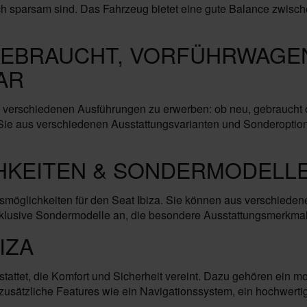
auch sparsam sind. Das Fahrzeug bietet eine gute Balance zwisc
 GEBRAUCHT, VORFÜHRWAGEN
AR
in verschiedenen Ausführungen zu erwerben: ob neu, gebraucht 
len Sie aus verschiedenen Ausstattungsvarianten und Sonderop
HKEITEN & SONDERMODELLE
onsmöglichkeiten für den Seat Ibiza. Sie können aus verschied
xklusive Sondermodelle an, die besondere Ausstattungsmerkma
IZA
estattet, die Komfort und Sicherheit vereint. Dazu gehören ein 
ie zusätzliche Features wie ein Navigationssystem, ein hochwe