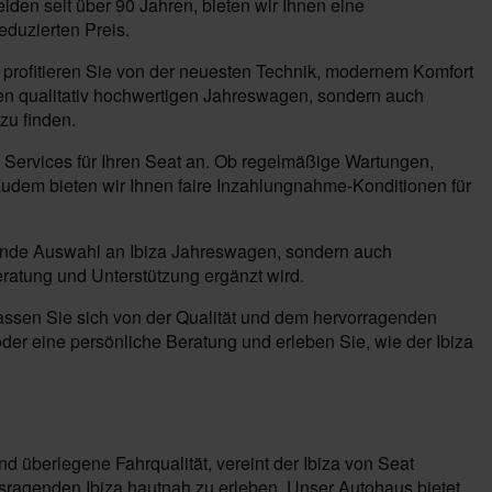
iden seit über 90 Jahren, bieten wir Ihnen eine
eduzierten Preis.
h profitieren Sie von der neuesten Technik, modernem Komfort
nen qualitativ hochwertigen Jahreswagen, sondern auch
zu finden.
Services für Ihren Seat an. Ob regelmäßige Wartungen,
Zudem bieten wir Ihnen faire Inzahlungnahme-Konditionen für
agende Auswahl an Ibiza Jahreswagen, sondern auch
eratung und Unterstützung ergänzt wird.
assen Sie sich von der Qualität und dem hervorragenden
der eine persönliche Beratung und erleben Sie, wie der Ibiza
nd überlegene Fahrqualität, vereint der Ibiza von Seat
sragenden Ibiza hautnah zu erleben. Unser Autohaus bietet