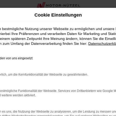
Cookie Einstellungen
tor-Nützel
ie bestmögliche Nutzung unserer Webseite zu ermöglichen und unsere
hierbei Ihre Präferenzen und verarbeiten Daten für Marketing und Stati
bei Motor-Nützel
einem späteren Zeitpunkt Ihre Meinung ändern, können Sie die Einwillig
en zum Umfang der Datenverarbeitung finden Sie hier:
Datenschutzerkl
eug suchen, das Ihnen sowohl hohe Qualität als auch einen attra
t über 90 Jahren sind wir Ihr zuverlässiges Seat Autohaus in d
en von uns eingesetzt:
ens bieten – jedoch zu einem deutlich günstigeren Preis.
e sehr geringe Laufleistung, sodass Sie modernste Technik und
rlich, um die Kernfunktionalität der Webseite zu gewährleisten.
uswahl an Ibiza Jahreswagen, die sorgfältig geprüft und in her
 für Ihre individuellen Bedürfnisse zu finden.
estmögliche Funktionalität der Webseite. Services von Drittanbietern wie Google 
reswagen bieten wir Ihnen in der Nähe von Weiden auch zahlrei
eitere werden aktiviert.
zel sind Sie bestens betreut und können sich auf unseren erstk
von Seat als Jahreswagen die ideale Wahl für Weiden ist. Lass
 es uns, die Nutzung der Webseite zu analysieren, um die Leistung zu messen u
inen Termin für eine Probefahrt oder eine persönliche Beratun