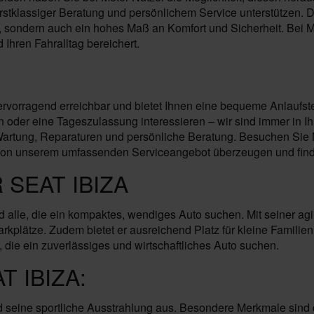
tklassiger Beratung und persönlichem Service unterstützen. Die V
sondern auch ein hohes Maß an Komfort und Sicherheit. Bei Mo
 Ihren Fahralltag bereichert.
rvorragend erreichbar und bietet Ihnen eine bequeme Anlaufstel
der eine Tageszulassung interessieren – wir sind immer in Ihr
tung, Reparaturen und persönliche Beratung. Besuchen Sie Mot
 von unserem umfassenden Serviceangebot überzeugen und finden
 SEAT IBIZA
nd alle, die ein kompaktes, wendiges Auto suchen. Mit seiner a
kplätze. Zudem bietet er ausreichend Platz für kleine Familien 
, die ein zuverlässiges und wirtschaftliches Auto suchen.
 IBIZA:
nd seine sportliche Ausstrahlung aus. Besondere Merkmale sin