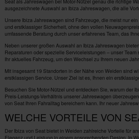
Seat als Jahreswagen bei Motor-Nützel genau die richtige Wah
ausgezeichnete Auswahl an Ibiza Jahreswagen, die alle Vorte
Unsere Ibiza Jahreswagen sind Fahrzeuge, die meist nur ein 
und erstklassiger Sicherheit, ohne den vollen Neuwagenpreis
umfassende Beratung durch unser erfahrenes Team, das Ihnen h
Neben unserer großen Auswahl an Ibiza Jahreswagen bieten w
Reparaturen oder spezielle Serviceleistungen – unser Team s
Ihr aktuelles Fahrzeug, um den Wechsel zu Ihrem neuen Jahr
Mit insgesamt 19 Standorten in der Nähe von Weiden sind wir
erstklassigen Service. Unser Ziel ist es, Ihnen ein erstklas
Besuchen Sie Motor-Nützel und entdecken Sie, warum der Ibi
Preis-Leistungs-Verhältnis unserer Jahreswagen überzeugen. 
von Seat Ihren Fahralltag bereichern kann. Ihr neuer Jahreswa
WELCHE VORTEILE VON SEA
Der Ibiza von Seat bietet in Weiden zahlreiche Vorteile für 
Eleganz und Leistung in einem ansprechenden Design. In Wei