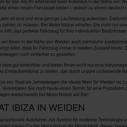
l für Sie. Als Ihr erfahrenes Seat Autohaus in der Nähe von We
ile eines neuen Fahrzeugs bieten – jedoch zu einem deutlich r
Jahr alt sind und eine geringe Laufleistung aufweisen. Dadurc
 zahlen zu müssen. Bei Motor-Nützel erhalten Sie nicht nur ei
ilft, das perfekte Fahrzeug für Ihre individuellen Bedürfnisse 
ir Ihnen in der Nähe von Weiden auch zahlreiche zusätzliche 
orgt dafür, dass Ihr Fahrzeug immer in bestem Zustand bleibt. 
eswagen noch einfacher zu gestalten.
 stets gut erreichbar und bieten Ihnen nicht nur eine hervorr
siges Einkaufserlebnis zu bieten, das durch unsere umfassende B
za von Seat als Jahreswagen die ideale Wahl für Weiden ist. L
Vereinbaren Sie noch heute einen Termin für eine Probefahrt o
gen wartet bereits bei Motor-Nützel auf Sie!
T IBIZA IN WEIDEN
anspruchsvolle Autofahrer. Als Symbol für moderne Technologie u
den haben Sie bei Motor-Nützel die Möglichkeit, diesen herau