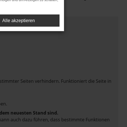
rfolgen und um Anzeigen zu schalten,
Alle akzeptieren
mmter Seiten verhindern. Funktioniert die Seite in
en.
f dem neuesten Stand sind.
rn kann auch dazu führen, dass bestimmte Funktionen