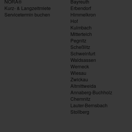
NORA®
Bayreuth
Kurz- & Langzeitmiete
Erbendorf
Servicetermin buchen
Himmelkron
Hof
Kulmbach
Mitterteich
Pegnitz
Scheßlitz
Schweinfurt
Waldsassen
Werneck
Wiesau
Zwickau
Altmittweida
Annaberg-Buchholz
Chemnitz
Lauter-Bernsbach
Stollberg